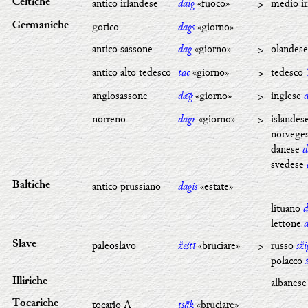
antico irlandese
daig
«fuoco»
>
medio i
Celtiche
gotico
dags
«giorno»
Germaniche
antico sassone
dag
«giorno»
>
olandes
antico alto tedesco
tac
«giorno»
>
tedesco
anglosassone
dæ
ġ
«giorno»
>
inglese
norreno
dagr
«giorno»
>
islandes
norvege
danese
d
svedese
antico prussiano
dagis
«estate»
Baltiche
lituano
d
lettone
paleoslavo
žeštĭ
«bruciare»
>
russo
sži
Slave
polacco
albanes
Illiriche
tocario A
tsäk
«bruciare»
Tocariche