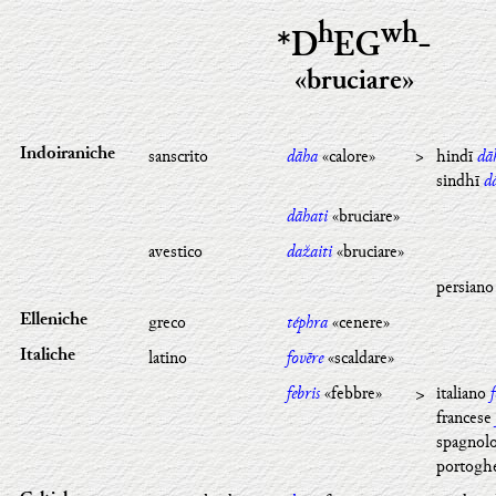
h
w
h
*D
EG
-
«bruciare»
sanscrito
dāha
«calore»
>
hindī
dā
Indoiraniche
sindhī
d
dāhati
«bruciare»
avestico
dažaiti
«bruciare»
persian
greco
téphra
«cenere»
Elleniche
latino
fovēre
«scaldare»
Italiche
febris
«febbre»
>
italiano
francese
spagnol
portogh