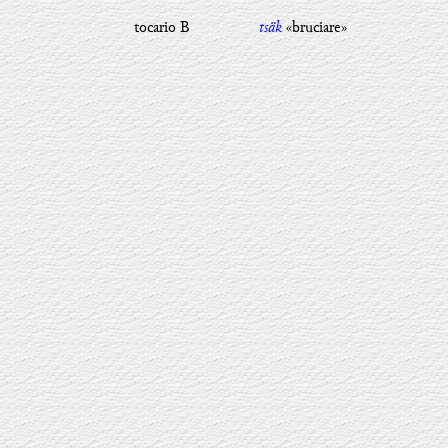
tocario B
tsäk
«bruciare»