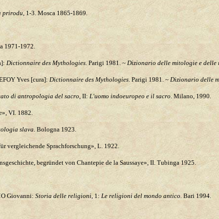
a prirodu
, 1-3. Mosca 1865-1869.
ia 1971-1972.
]:
Dictionnaire des Mythologies
. Parigi 1981. ~
Dizionario delle mitologie e delle 
FOY Yves [cura]:
Dictionnaire des Mythologies
. Parigi 1981. ~
Dizionario delle m
tato di antropologia del sacro
, II:
L'uomo indoeuropeo e il sacro
. Milano, 1990.
e», VI. 1882.
ologia slava
. Bologna 1923.
 für vergleichende Sprachforschung», L. 1922.
sgeschichte, begründet von Chantepie de la Saussaye», II. Tubinga 1925.
O Giovanni:
Storia delle religioni
, 1:
Le religioni del mondo antico.
Bari 1994.