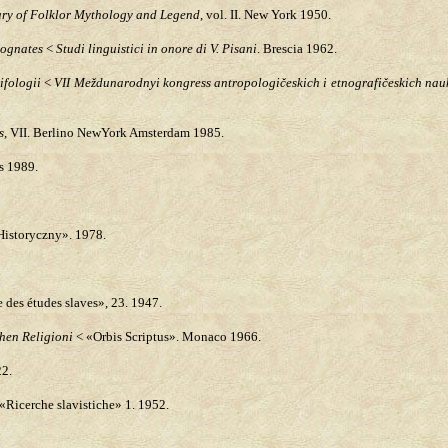
ry of Folklor Mythology and Legend
, vol. II. New York 1950.
Cognates
<
Studi linguistici in onore di V. Pisani
. Brescia 1962.
ifologii
<
VII Meždunarodnyi kongress antropologičeskich i etnografičeskich nau
s,
VII. Berlino NewYork Amsterdam 1985.
s 1989.
Historyczny». 1978.
des études slaves», 23. 1947.
chen Religioni
< «Orbis Scriptus». Monaco 1966.
22.
«Ricerche slavistiche» 1. 1952.