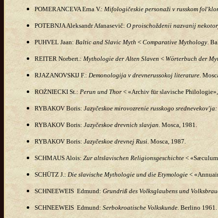
POMERANCEVA Erna V.:
Mifologičeskie personaži v russkom fol'klo
POTEBNJA
Aleksandr Afanasevič:
O proischoždenii nazvanij nekotor
PUHVEL Jaan:
Baltic and Slavic Myth
<
Comparative Mythology
. B
REITER Norbert.:
Mythologie der Alten Slaven
<
Wörterbuch der Myt
RJAZANOVSKIJ F.:
Demonologija v drevnerussokoj literature
. Mosc
ROŻNIECKI St.:
Perun und Thor
< «Archiv für slavische Philologie»,
RYBAKOV Boris:
Jazyčeskoe mirovozrenie russkogo srednevekov'ja: 
RYBAKOV Boris:
Jazyčeskoe drevnich slavjan.
Mosca, 1981.
RYBAKOV Boris:
Jazyčeskoe drevnej Rusi.
Mosca, 1987.
SCHMAUS Alois:
Zur altslavischen Religionsgeschichte
< «Sæculum»
SCHÜTZ J.:
Die slavische Mythologie und die Etymologie
< «Annuaire
SCHNEEWEIS
Edmund:
Grundriß des Volksglaubens und Volksbrau
SCHNEEWEIS Edmund:
Serbokroatische Volkskunde.
Berlino 1961.