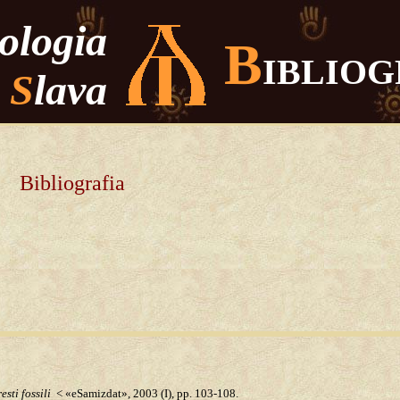
tologia
B
IBLIOG
S
lava
Bibliografia
sti fossili
< «eSamizdat», 2003 (I), pp. 103-108.