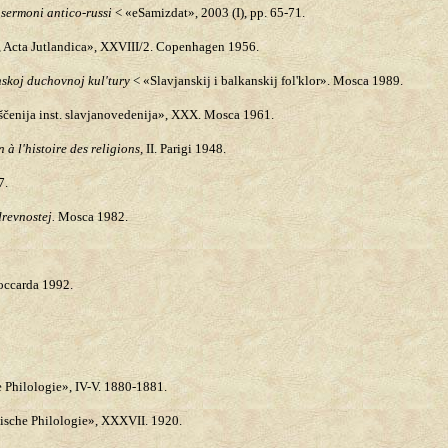
 sermoni antico-russi
< «eSamizdat», 2003 (I), pp. 65-71.
, Acta Jutlandica», XXVIII/2. Copenhagen 1956.
nskoj duchovnoj kul'tury
< «Slavjanskij i balkanskij fol'klor». Mosca 1989.
ščenija inst. slavjanovedenija», XXX. Mosca 1961.
 à l'histoire des religions,
II. Parigi 1948.
7.
drevnostej.
Mosca 1982.
toccarda 1992.
e Philologie», IV-V. 1880-1881.
vische Philologie», XXXVII. 1920.