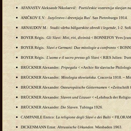
AFANAS'EV Aleksandr Nikolaevič:
Poetičeskie vozzrenija slavjan n
ANIČKOV E.V.:
Jazyčestvo i drevnjaja Rus'
. San Pietroburgo 1914.
ARNAUDOV
M.:
Studii vărhu bălgarskite obredi i legende,
1-2. Sof
BOYER Régis.:
Gli Slavi: Miti, riti, divinità
< BONNEFOY Yves [cura
BOYER Régis.:
Slavi e Germani: Due mitologie a confronto
< BONNE
BOYER Régis.:
L'uomo e il sacro presso gli Slavi
< RIES Julien:
Trat
BRÜCKNER Alexander.:
Pripegala
< «Archiv für slavische Philologi
BRÜCKNER
Alexander.:
Mitologia słowiańska
. Cracovia 1918. ~
Mit
BRÜCKNER Alexander:
Osteuropäische Götternamen
< «Zeitschrift
BRÜCKNER Alexander:
Slaven und Litauer
< «Lehrbuch der Religion
BRÜCKNER Alexander:
Die Slaven
. Tubinga 1926.
CAMPANILE Enrico:
La religione degli Slavi e dei Balti
< FILORAM
DICKENMANN Ernst:
Altrussische Urkunden
. Wiesbaden 1963.