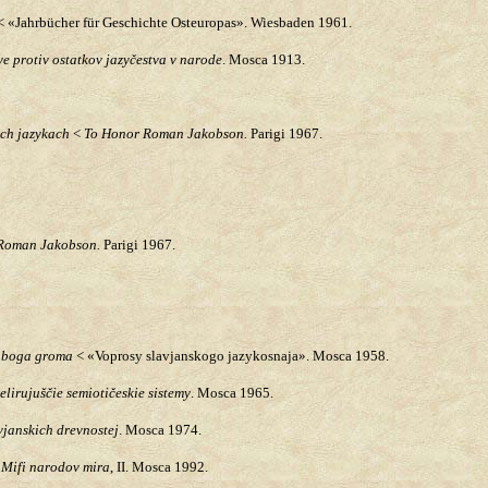
 «Jahrbücher für Geschichte Osteuropas». Wiesbaden 1961.
e protiv ostatkov jazyčestva v narode
. Mosca 1913.
ich jazykach
<
To Honor Roman Jakobson.
Parigi 1967.
Roman Jakobson.
Parigi 1967.
ij boga groma
< «Voprosy slavjanskogo jazykosnaja». Mosca 1958.
lirujuščie semiotičeskie sistemy
. Mosca 1965.
avjanskich drevnostej
. Mosca 1974.
Mifi narodov mira
, II. Mosca 1992.