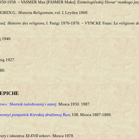
1950-1958. ~ VASMER Max [FASMER Maks]:
Etimologičeskij Slovar' russkogo ja
NGREN G.:
Historia Religionum
, vol. I
.
Leyden 1969.
ra]:
Histoire des religions,
I. Parigi 1970-1976. ~ VYNCKE Frans:
La religione d
g 1940.
zig 1927.
80.
 EPICHE
ve»: Sbornik issledovanij i statej
. Mosca 1950. 1987.
tvennyl pamjatnik Kievskoj družinnoj Rusi
, I-III. Mosca 1887-1889.
tury i iskusstva XI-XVII vekov
». Mosca 1978.