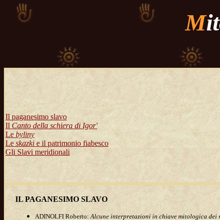
M
i
Il paganesimo slavo
Il
Canto della schiera di Igor'
Le
byliny
Le
skazki
e il patrimonio fiabesco
Gli Slavi meridionali
IL PAGANESIMO SLAVO
ADINOLFI Roberto:
Alcune interpretazioni in chiave mitologica dei re