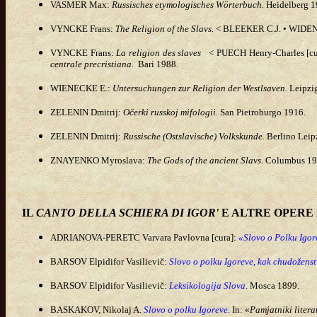
VASMER Max:
Russisches etymologisches Wörterbuch.
Heidelberg 
VYNCKE Frans:
The Religion of the Slavs.
< BLEEKER C.J. • WIDE
VYNCKE Frans:
La religion des slaves
< PUECH Henry-Charles [cu
centrale precristiana.
Bari 1988.
WIENECKE E.:
Untersuchungen zur Religion der Westlsaven.
Leipzi
ZELENIN
Dmitrij:
Očerki russkoj mifologii.
San Pietroburgo 1916.
ZELENIN Dmitrij:
Russische (Ostslavische) Volkskunde.
Berlino Leip
ZNAYENKO Myroslava:
The Gods of the ancient Slavs.
Columbus 19
IL
CANTO DELLA SCHIERA DI IGOR'
E ALTRE OPERE
ADRIANOVA-PERETC Varvara Pavlovna [cura]:
«Slovo o Polku Igore
BARSOV Elpidifor Vasilievič:
Slovo o polku Igoreve, kak chudožens
BARSOV Elpidifor Vasilievič:
Leksikologija Slova
. Mosca 1899.
BASKAKOV, Nikolaj A.
Slovo o polku Igoreve
. In: «
Pamjatniki litera