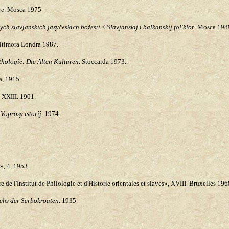
re
. Mosca 1975.
ych slavjanskich jazyčeskich božesti
<
Slavjanskij i balkanskij fol'klor
. Mosca 198
altimora Londra 1987.
hologie: Die Alten Kulturen.
Stoccarda 1973..
a, 1915.
 XXIII. 1901.
Voprosy istorij.
1974.
, 4. 1953.
 de l'Institut de Philologie et d'Historie orientales et slaves», XVIII. Bruxelles 196
chs der Serbokroaten.
1935.