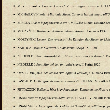
MEYER
Carolus Henricus
:
Fontes historiæ religionis slavicæ
< C
LE
MICHAJLOV Nikolaj:
Mitologia Slava: Corso di lezioni tenuto all'U
MIRCEA Eliade:
Il paganesimo slavo
<
MIRCEA Eliade:
Histoire des
M
OSZYŃSKI
, Kazimierz:
Kultura ludowa Słowian
. Cracovia 1939.
M
OSZYŃSKI
, Leszek:
Die vorchristliche Religion der Slaven im Lic
NAHTIGAL
Rajko
:
Svętovitъ
<
Slavistična Revija
, IX. 1956.
NIEDERLE
Lubor:
Slovanské starožitnosti: život starých slovanů
. Pr
NIEDERLE Lubor:
Manuel de l'antiquité slave
, II. Parigi 1926.
O
VSEC
Damijan J.:
Slovanska mitologija in verovanja.
Lubiana 1991
PASCAL P.:
La Religion des anciens Slaves
< BRILLANT M. • AIGRA
PETTAZZONI Raffaele:
West Slav Paganism
<
Essays on the History 
PISANI Vittore:
Il paganesimo balto-slavo
< TACCHI-VENTURI Piet
PISANI Vittore:
Le religioni dei Celti e dei Balto-Slavi nell'Europa p