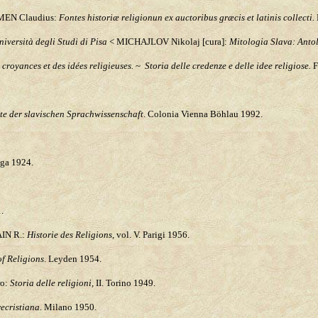
MEN
Claudius:
Fontes historiæ religionun ex auctoribus græcis et latinis collecti.
niversità degli Studi di Pisa
< MICHAJLOV Nikolaj [cura]:
Mitologia Slava: Antolo
 croyances et des idées religieuses.
~
Storia delle credenze e delle idee religiose.
F
hte der slavischen Sprachwissenschaft
. Colonia Vienna Böhlau 1992.
aga 1924.
.
IN R.:
Historie des Religions
, vol. V. Parigi 1956.
of Religions
. Leyden 1954.
ro:
Storia delle religioni,
II. Torino 1949.
recristiana.
Milano 1950.