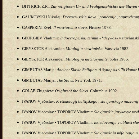
DITTRICH Z.R.:
Zur religiösen Ur- und Frühgenschichte der Slaven
<
GAL'KOVSKIJ
Nikolaj:
Drevnerusskie slova i poučenija, napravlenny
GASPERINI Evel:
Il matriarcato slavo
. Firenze 1973.
GEORGIEV Vladimir:
Indoevropejskij termin «*deywos» v slavjansk
GIEYSZTOR Aleksander:
Mitologia słowiańska
. Varsavia 1982.
GIEYSZTOR Aleksander:
Mitologija na Slavjanite
. Sofia 1986.
GIMBUTAS Marija:
Ancient Slavic Religion. A Synopsis
<
To Honor 
GIMBUTAS Marija:
The Slavs
. New York 1971.
GOLĄB
Zbigniew
:
Origins of the
Slavs
. Columbus 1992.
IVANOV Vjačeslav:
K etimologij baltijskogo i slavjanskogo nazvan
IVANOV Vjačeslav • TOPOROV Vladimir:
Slavjanskie jazykovye mode
IVANOV Vjačeslav • TOPOROV Vladimir:
Issledovanija v oblasti sl
IVANOV Vjačeslav • TOPOROV Vladimir:
Slavjanskaja mifologija
<