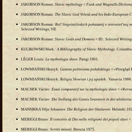
JAKOBSON Roman:
Slavic mythology
<
Funk and Wagnalls Dictiona
JAKOBSON
Roman:
The Slavic God Velesŭ and his Indo-European 
JAKOBSON
Roman:
Rol' lingvističeskich pokazanij v sravnitel'noj m
Selected Writings
, VII.
JAKOBSON Roman:
Slavic Gods and Demons
< ID.:
Selected Writing
KULIKOWSKI Mark.:
A Bibliography of Slavic Mythology
. Columbu
LÉGER Louis:
La mythologie slave
. Parigi 1901.
ŁOWMIAŃSKI
Henryk:
Geneza politeizma połabskiego
< «Przegląd 
ŁOWMIAŃSKI
Henryk:
Religia Słowian i jej upadek
. Varsavia 1986.
MACHEK
Václav
:
Essai comparatif sur la mythologie slave
< «Revue 
MACHEK
Václav
:
Die Stellung des Gottes Svantovit in der altslavis
MANSIKKA
Viljo Johannes
:
Die Religion der Ostslaven
. Helsinki 19
MERIGGI Bruno:
Il concetto di Dio nelle religioni dei popoli slavi
< 
MERIGGI Bruno:
Scritti minori.
Brescia 1975.