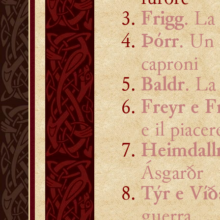
. La
Frigg
. Un 
Þórr
caproni
. La
Baldr
Freyr e F
e il piacer
Heimdall
Ásgarðr
Týr e Víð
guerra