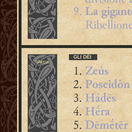
La gigan
Ribellione
GLI DÈI
GRECIA
Zeús
Poseidôn
Hádēs
Hḗra
Dēmḗtēr