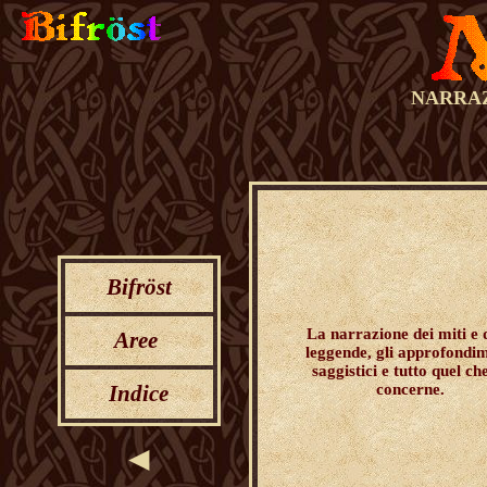
NARRAZ
Bifröst
La narrazione dei miti e 
Aree
leggende
, gli approfondi
saggistici e tutto quel ch
Indice
concerne.
◄