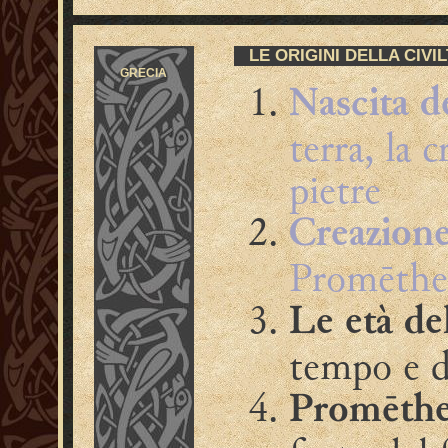
LE ORIGINI DELLA CIVI
GRECIA
Nascita d
terra, la c
pietre
Creazione
Promētheú
Le età de
tempo e de
Promēthe