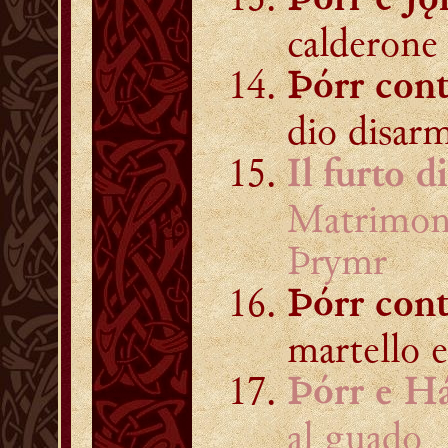
Þórr e J
calderone 
Þórr cont
dio disar
Il furto d
Matrimoni
Þrymr
Þórr con
martello e
Þórr e H
al guado