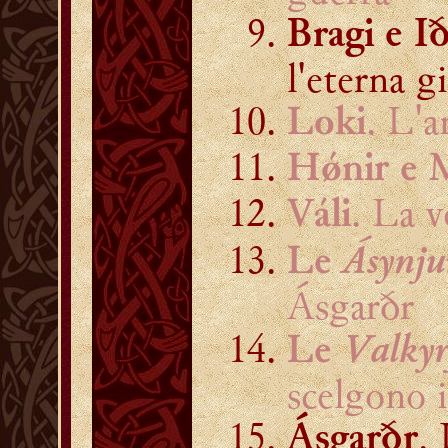
Bragi e I
l'eterna g
. L'
Loki
Hǿnir e 
. La 
Váli
Ásynju
Le
Ásgarðr
Valkyr
Le
scelgono i
.
Ásgarðr