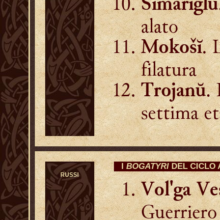
Simarĭglŭ
alato
. 
Mokošĭ
filatura
. 
Trojanŭ
settima et
I
BOGATYRI
DEL CICLO
RUSSI
Vol'ga Ve
Guerriero