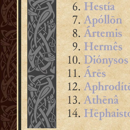
Hestía
Apóllōn
Ártemis
Hermês
Diónysos
Árēs
Aphrodít
Athēnâ
Hēphaist