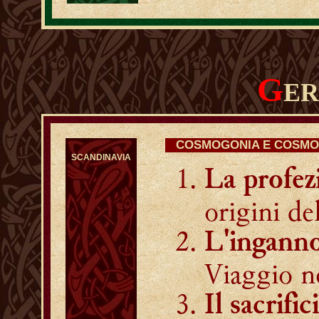
G
E
COSMOGONIA E COSMO
SCANDINAVIA
La profez
origini de
L'inganno
Viaggio n
Il sacrifi