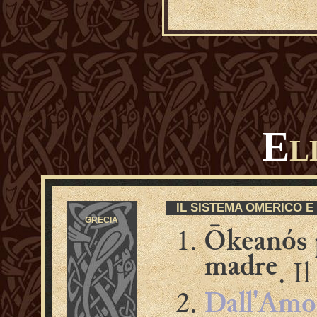
E
L
IL SISTEMA OMERICO E
GRECIA
Ōkeanós 
madre
. I
Dall'Amo