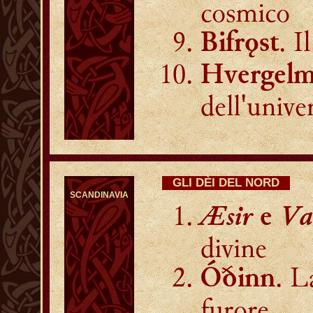
cosmico
. I
Bifrǫst
Hvergelm
dell'unive
GLI DÈI DEL NORD
SCANDINAVIA
Æsir
Va
e
divine
. L
Óðinn
furore