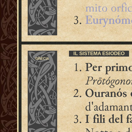
mito orfi
Eurynóm
IL SISTEMA ESIODEO
GRECIA
Per prim
Prōtógono
Ouranós 
d'adaman
I fili del 