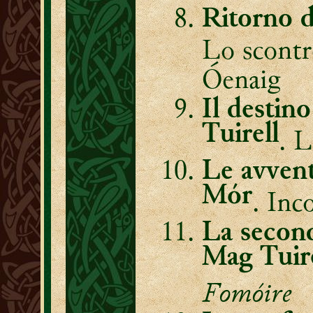
Ritorno d
Lo scont
Óenaig
Il destino 
Tuirell
. 
Le avven
Mór
. Inc
La second
Mag Tuir
Fomóire