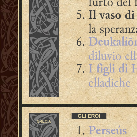
furto del
Il vaso d
la speranz
Deukalíō
diluvio el
I figli di
elladiche
GLI EROI
GRECIA
Perseús