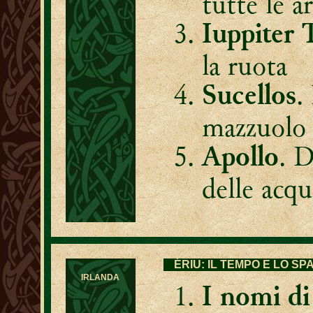
tutte le ar
Iuppiter 
la ruota
.
Sucellos
mazzuolo
. D
Apollo
delle acq
ÉRIU: IL TEMPO E LO SP
IRLANDA
I nomi di