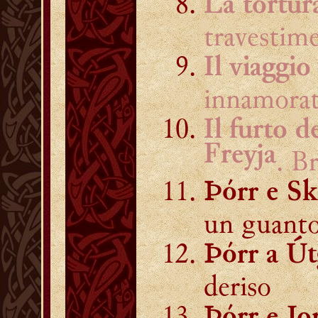
La tortur
travestim
Il viaggio
innamora
Il furto d
Freyja
. B
Þórr e S
un guant
Þórr a Út
deriso