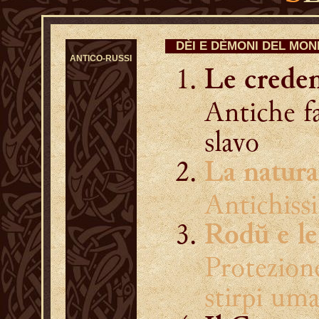
DÈI E DÈMONI DEL MO
ANTICO-RUSSI
Le creden
Antiche f
slavo
La natura
Antichissi
Rodŭ e le
Protezione
stirpi um