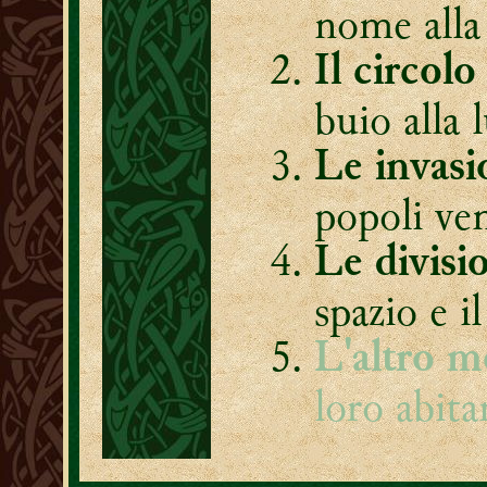
nome alla
Il circol
buio alla 
Le invasi
popoli ve
Le divisio
spazio e il
L'altro 
loro abita