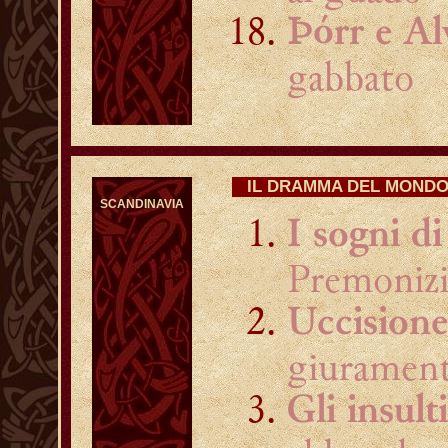
Þórr e Al
gabbato
IL DRAMMA DEL MOND
SCANDINAVIA
I sogni di
Premonizi
Uccisione
giurament
Gli insult