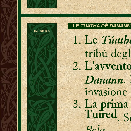
LE
TUATHA DÉ DANANN
IRLANDA
Túath
Le
tribù deg
L'avvento
Danann
.
invasione
La prima 
Tuired
. S
Bolg