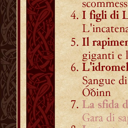
scommessa
I figli di 
L'incaten
Il rapime
giganti e 
L'idromel
Sangue di
Óðinn
La sfida 
Gara di sa