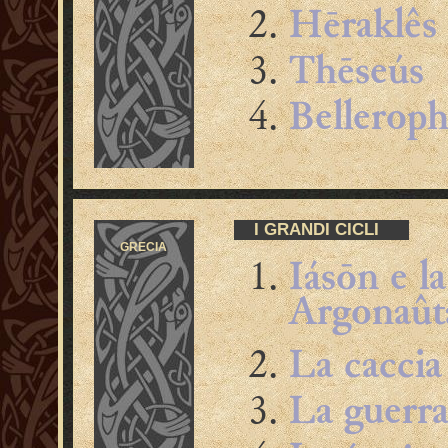
Hēraklês
Thēseús
Bellerop
I GRANDI CICLI
GRECIA
Iásōn e la
Argonaût
L
a caccia
La guerra