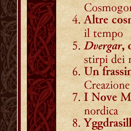
Cosmogon
Altre co
il tempo
Dvergar
, 
stirpi dei 
Un frassi
Creazione
I Nove M
nordica
Yggdrasil