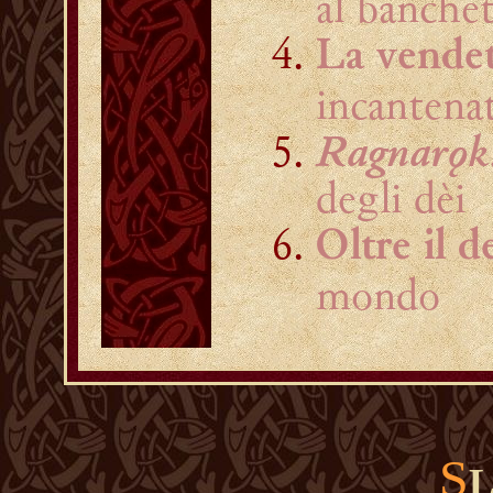
al banche
La vendet
incantena
Ragnarǫk
degli dèi
Oltre il d
mondo
S
L