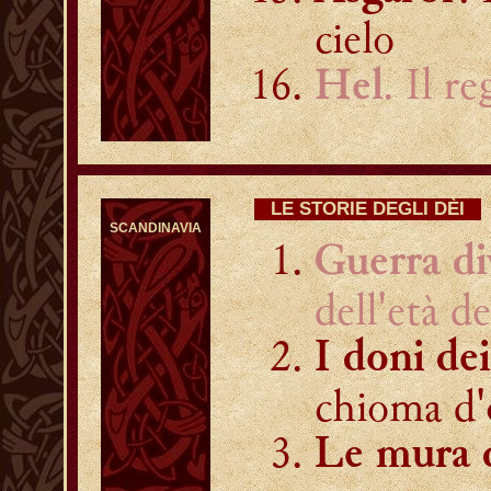
cielo
. Il r
Hel
LE STORIE DEGLI DÈI
SCANDINAVIA
Guerra di
dell'età de
I doni de
chioma d'
Le mura d