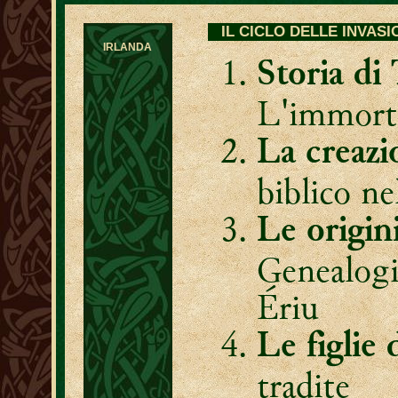
IL CICLO DELLE INVASIO
IRLANDA
Storia di
L'immorta
La creazi
biblico ne
Le origin
Genealogi
Ériu
Le figlie 
tradite