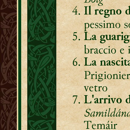
Il regno 
pessimo s
La guarig
braccio e 
La nascit
Prigionier
vetro
L'arrivo 
Samildán
Temáir