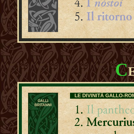
nóstoi
I
Il ritorn
C
LE DIVINITÀ GALLO-R
GALLI
Il panthe
BRITANNI
Mercuriu