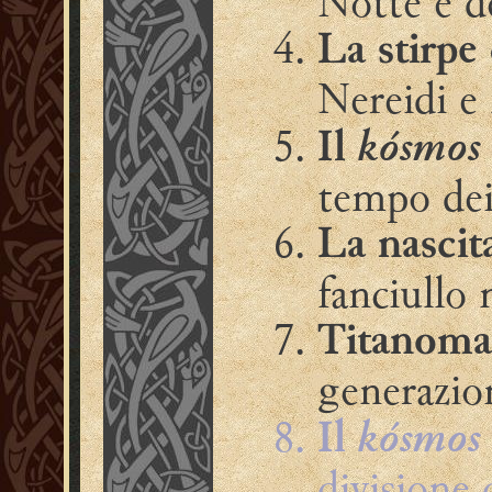
Notte e d
La stirpe
Nereidi e
kósmos
Il
tempo de
La nascit
fanciullo 
Titanoma
generazio
kósmos
Il
divisione 