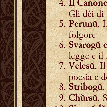
Il Canone
Gli dèi di
. 
Perunŭ
folgore
Svarogŭ 
legge e il
. I
Velesŭ
poesia e d
.
Stribogŭ
. 
Chŭrsŭ