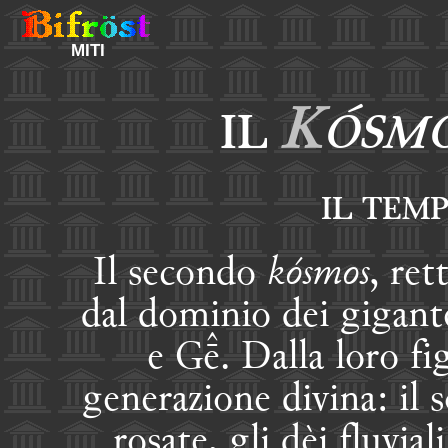
MITI
K
ÓSM
IL
IL TEM
Il secondo
kósmos
, ret
dal dominio dei gigan
e G. Dalla loro fi
generazione divina: il so
rosate, gli dèi fluvial