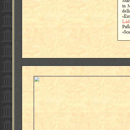
Mac
in 
del
«Er
Lád
Pafl
«Sca