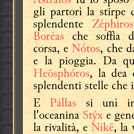
gli partorì la stirpe 
splendente
Zéphiros
Boréas
che soffia d
corsa, e
Nótos
, che d
e la pioggia. Da qu
Heōsphóros
, la dea
splendenti stelle che 
E
Pállas
si unì in
l'oceanina
Stýx
e gene
la rivalità, e
Níkē
, la