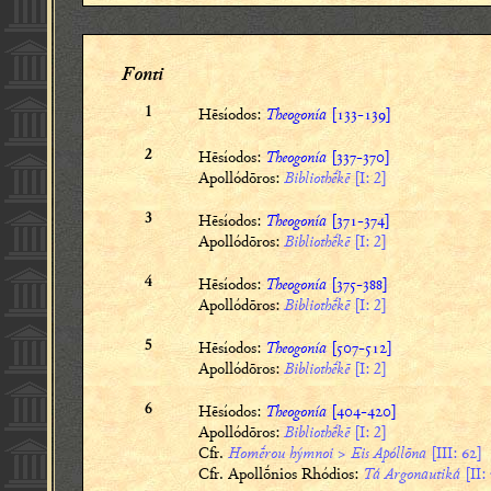
Fonti
Hēsíodos:
Theogonía
[-]
1
Hēsíodos:
Theogonía
[-]
2
Apollódōros:
Bibliothḗkē
[I: 2]
Hēsíodos:
Theogonía
[-]
3
Apollódōros:
Bibliothḗkē
[I: 2]
Hēsíodos:
Theogonía
[-]
4
Apollódōros:
Bibliothḗkē
[I: 2]
Hēsíodos:
Theogonía
[-]
5
Apollódōros:
Bibliothḗkē
[I: 2]
Hēsíodos:
Theogonía
[-]
6
Apollódōros:
Bibliothḗkē
[I: 2]
Cfr.
Hom
ḗ
rou hýmnoi > Eis Apóllōna
[III: ]
Cfr. Apollṓnios Rhódios:
Tá Argonautiká
[II: