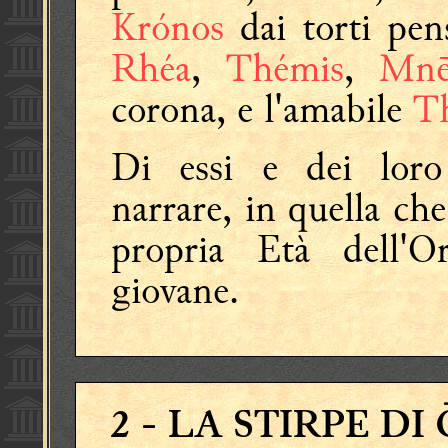
Krónos
dai torti pe
Rhéa
,
Thémis
,
Mnē
corona, e l'amabile
T
Di essi e dei loro
narrare, in quella che
propria Età dell
giovane.
2
- LA STIRPE DI