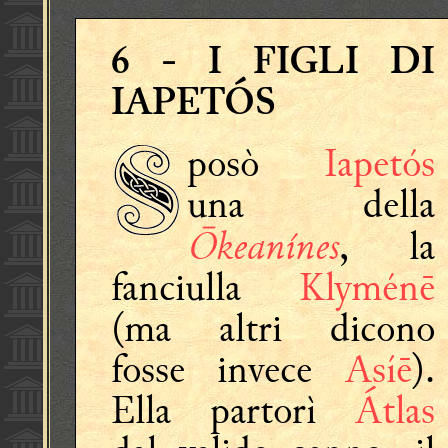
6
- I FIGLI DI
IAPETÓS
posò
Iapetós
una della
Ōkeanínes
, la
fanciulla
Klyménē
(ma altri dicono
fosse invece
Asíē
).
Ella partorì
Átlas