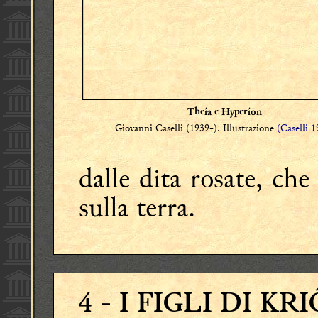
Theía e Hyperíōn
Giovanni Caselli (1939-). Illustrazione
(Caselli 
dalle dita rosate, che
sulla terra.
4
- I FIGLI DI KRI