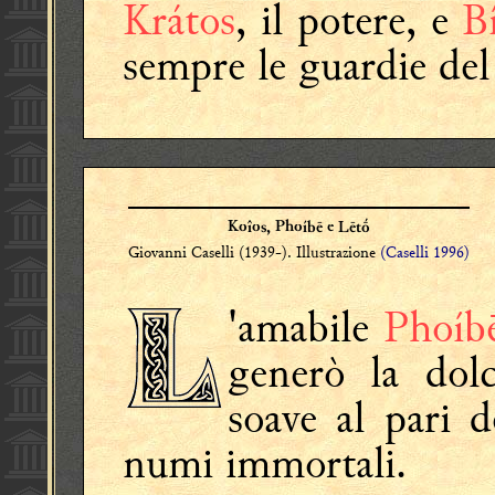
Krátos
, il potere, e
B
sempre le guardie de
Koîos, Phoíbē e Lētṓ
Giovanni Caselli (1939-). Illustrazione
(Caselli 1996)
'amabile
Phoíb
generò la do
soave al pari 
numi immortali.