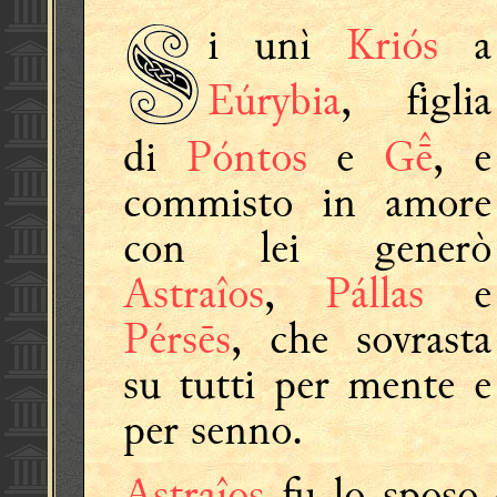
i unì
Kriós
a
Eúrybia
,
figlia
di
Póntos
e
G
, e
commisto in amore
con lei generò
Astraîos
,
Pállas
e
Pérsēs
, che sovrasta
su tutti per mente e
per senno.
Astraîos
fu lo sposo