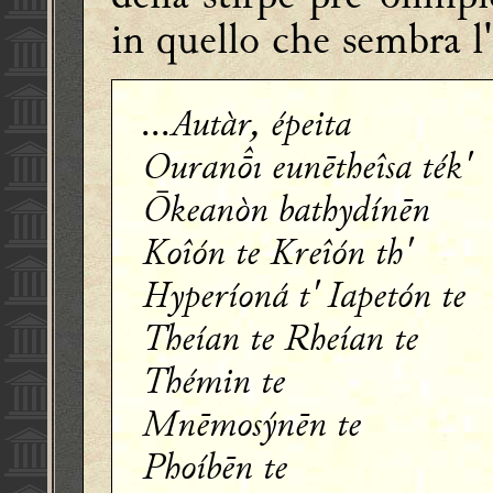
in quello che sembra l'
...Autàr, épeita
Ouranı eunētheîsa ték'
Ōkeanòn bathydínēn
Koîón te Kreîón th'
Hyperíoná t' Iapetón te
Theían te Rheían te
Thémin te
Mnēmosýnēn te
Phoíbēn te