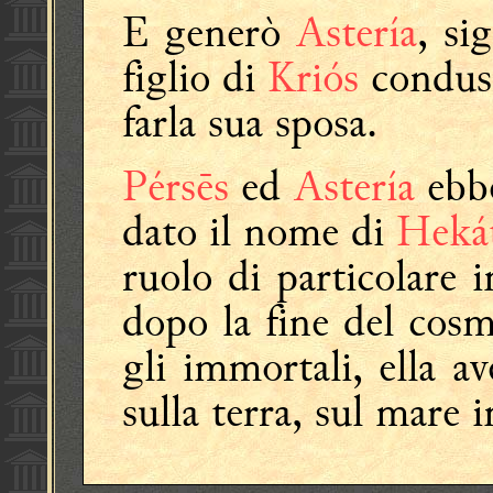
E generò
Astería
, si
figlio di
Kriós
conduss
farla sua sposa.
Pérsēs
ed
Astería
ebb
dato il nome di
Heká
ruolo di particolare
dopo la fine del cos
gli immortali, ella av
sulla terra, sul mare i