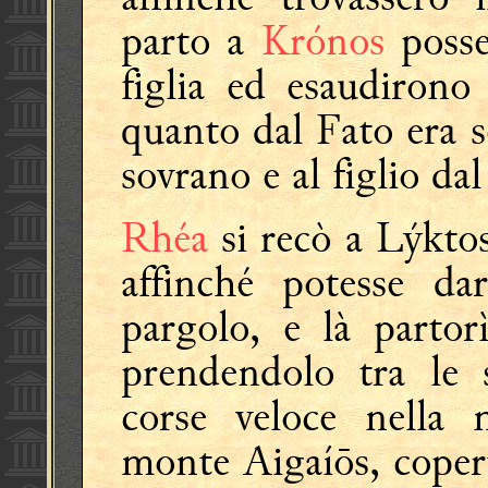
parto a
Krónos
posse
figlia ed esaudirono 
quanto dal Fato era s
sovrano e al figlio dal
Rhéa
si recò a Lýkto
affinché potesse da
pargolo, e là partor
prendendolo tra le 
corse veloce nella 
monte Aigaíōs, coperto