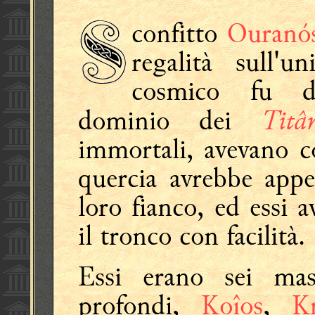
confitto
Ouranó
regalità sull'u
cosmico fu du
Titâ
dominio dei
immortali, avevano co
quercia avrebbe appe
loro fianco, ed essi 
il tronco con facilità.
Essi erano sei ma
profondi,
Koîos
,
Kr