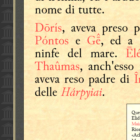
nome di tutte.
Dōrís
, aveva preso 
Póntos
e
G
, ed a 
ninfe del mare.
Ēl
Thaûmas
, anch'esso 
aveva reso padre di
Î
Hárpyiai
delle
.
Que
Eli
Maí
Rio
«Ac