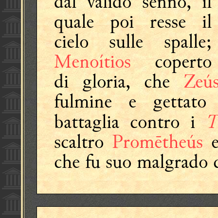
dal valido senno, il
quale poi resse il
cielo sulle spalle;
Menoítios
coperto
di gloria, che
Zeú
fulmine e gettat
T
battaglia contro i
scaltro
Promētheús
e
che fu suo malgrado c