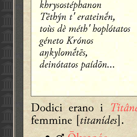
khrysostéphanon
Tēthýn t' erateinḗn,
toùs dè méth' hoplótatos
géneto Krónos
aŋkylomḗtēs,
deinótatos paídōn...
Dodici erano i
Titâne
femmine [
titanídes
].