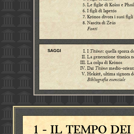
Le figlie di Koîos e Pho
I figli di Iapetós
Krónos divora i suoi figli
Nascita di Zeús
Fonti
I
Titânes
: quella sporca d
SAGGI
La generazione titanica n
La colpa di Krónos
Dai
Titânes
medio-oriental
Hekátē, ultima signora del
Bibliografia essenziale
1
- IL TEMPO DE