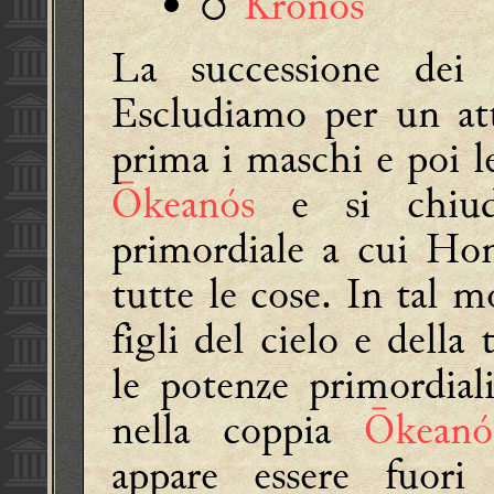
♂
Krónos
La successione dei
Escludiamo per un a
prima i maschi e poi l
Ōkeanós
e si chiu
primordiale a cui Ho
tutte le cose. In tal 
figli del cielo e della
le potenze primordial
nella coppia
Ōkeanó
appare essere fuori 