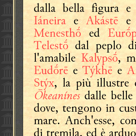
dalla bella figura 
Iáneira
e
Akástē
Menesthṓ
ed
Eurṓ
Telestṓ
dal peplo d
l'amabile
Kalypsṓ
, m
Eudṓrē
e
Týkhē
e
A
Stýx
, la più illustre
Ōkeanínes
dalle belle
dove, tengono in custo
mare. Anch'esse, co
di tremila, ed è ardu