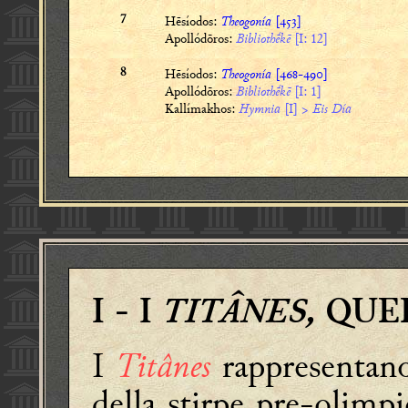
Hēsíodos:
Theogonía
[]
7
Apollódōros:
Bibliothḗkē
[I: 12]
Hēsíodos:
Theogonía
[-]
8
Apollódōros:
Bibliothḗkē
[I: 1]
Kallímakhos:
Hymnia
[I] >
Eis Día
TITÂNES,
I
- I
QUE
I
Titânes
rappresentano
della stirpe pre-olimp