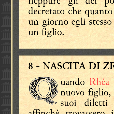
neppure gli dèi pos
decretato che quant
un giorno egli stesso
un figlio.
8
- NASCITA DI Z
uando
Rhéa
nuovo figlio, 
suoi diletti
affinché trovassero