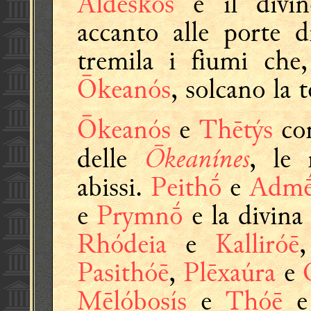
Aldskos
e il div
accanto alle porte d
tremila i fiumi che
Ōkeanós
, solcano la t
Ōkeanós
e
Thētýs
con
Ōkeanínes
delle
, le 
abissi.
Peithṓ
e
Admḗ
e
Prymnṓ
e la divin
Rhódeia
e
Kalliróē
Pasithóē
,
Plēxaúra
e
Mēlóbosís
e
Thóē
e 