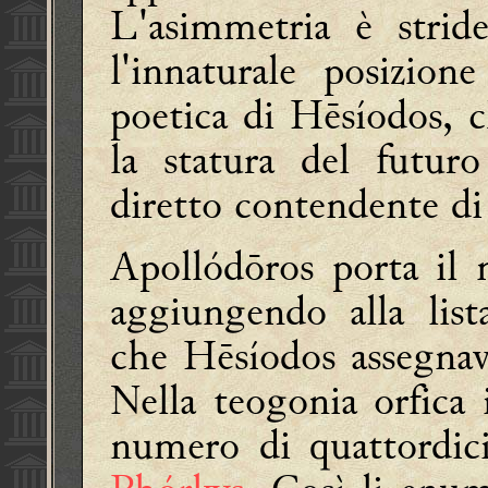
L'asimmetria è strid
l'innaturale posizio
poetica di
Hēsíodos, c
la statura del futur
diretto contendente d
Apollódōros porta il
aggiungendo alla lis
che
Hēsíodos assegnava
Nella teogonia orfica
numero di quattordic