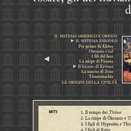
d
IL SISTEMA OMERICO E ORFICO
► IL SISTEMA ESIODEO
Per primo fu Kháos
Ouranós e G
I fili del fato
◄
La stirpe di Póntos
kósmos
► Il
di Krónos
La nascita di Zeús
Titanomachia
LE ORIGINI DELLA CIVILTÀ
Il tempo dei
Titânes
MITI
La stirpe di Ōkeanós e T
I figli di Hyperíōn e The
I figli di Kriós