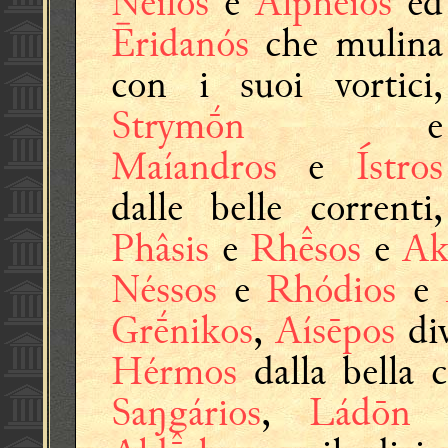
Neîlos
e
Alpheiós
ed
Ēridanós
che mulina
con i suoi vortici,
Strymṓn
e
Maíandros
e
Ístros
dalle belle correnti,
Phâsis
e
Rhsos
e
Ak
Néssos
e
Rhódios
e
Grḗnikos
,
Aísēpos
di
Hérmos
dalla bella 
Saŋgários
,
Ládōn