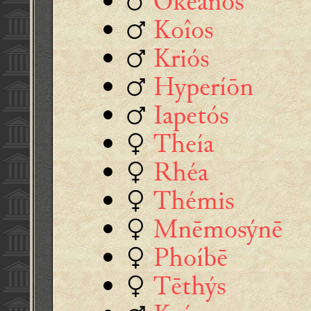
♂
Ōkeanós
♂
Koîos
♂
Kriós
♂
Hyperíōn
♂
Iapetós
♀
Theía
♀
Rhéa
♀
Thémis
♀
Mnēmosýnē
♀
Phoíbē
♀
Tēthýs