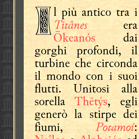
l più antico tra i
Titânes
era
Ōkeanós
dai
gorghi profondi, il
turbine che circonda
il mondo con i suoi
flutti. Unitosi alla
sorella
Thētýs
, egli
generò la stirpe dei
Potamoí
fiumi,
: