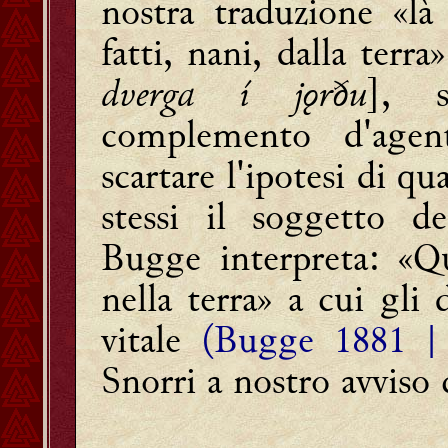
nostra traduzione «l
fatti, nani, dalla terra»
dverga í jǫrðu
], s
complemento d'agen
scartare l'ipotesi di q
stessi il soggetto d
Bugge interpreta: «Qu
nella terra» a cui gli 
vitale
(Bugge 1881 | 
Snorri a nostro avviso 