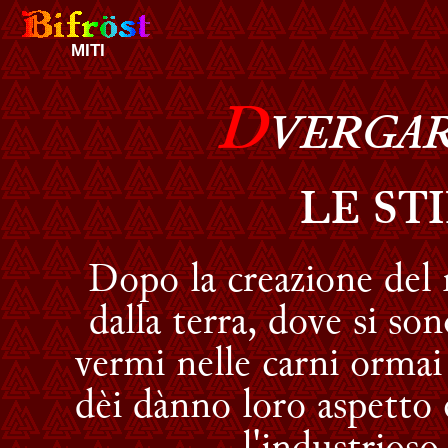
MITI
D
VERGA
LE ST
Dopo la creazione del
dalla terra, dove si 
vermi nelle carni ormai 
dèi dànno loro aspetto 
l'industrioso