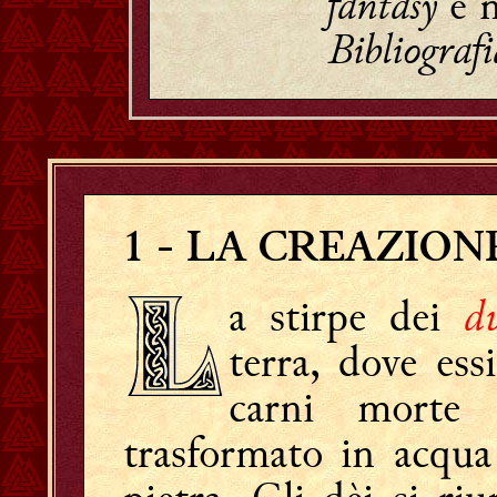
fantasy
e n
Bibliografi
1
- LA CREAZION
d
a stirpe dei
terra, dove ess
carni mort
trasformato in acqua