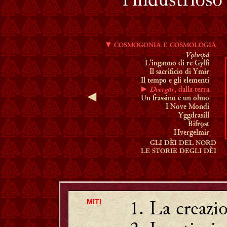
▼
COSMOGONIA E COSMOLOGIA
Vǫluspá
L'inganno di re Gylfi
Il sacrificio di Ymir
Il tempo e gli elementi
Dvergar
►
, dalla terra
◄
Un frassino e un olmo
I Nove Mondi
Yggdrasill
Bifrǫst
Hvergelmir
GLI DÈI DEL NORD
LE STORIE DEGLI DÈI
La creazi
MITI