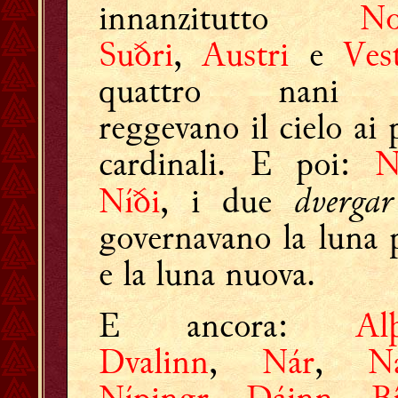
innanzitutto
No
Suðri
,
Austri
e
Vest
quattro nani 
reggevano il cielo ai 
cardinali. E poi:
N
dvergar
Níði
, i due
governavano la luna 
e la luna nuova.
E ancora:
Alþ
Dvalinn
,
Nár
,
N