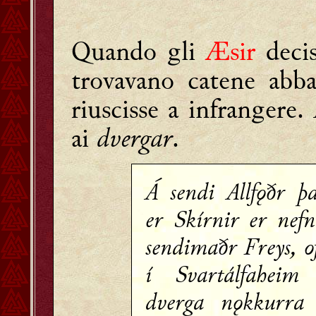
Quando gli
Æsir
decis
trovavano catene abb
riuscisse a infrangere.
ai
dvergar
.
Á sendi Allfǫðr þ
er Skírnir er nefn
sendimaðr Freys, o
í Svartálfaheim 
dverga nǫkkurra