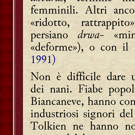
femminili. Altri anc
«ridotto, rattrappit
persiano
drwa
- «min
«deforme»), o con il
1991)
Non è difficile dare 
dei nani. Fiabe popo
Biancaneve, hanno conse
industriosi signori de
Tolkien ne hanno nob