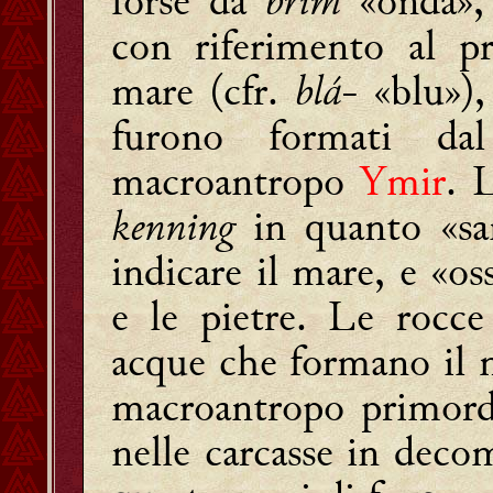
forse da
brim
«onda»,
con riferimento al p
mare (cfr.
blá
- «blu»)
furono formati da
macroantropo
Ymir
. 
kenning
in quanto «s
indicare il mare, e «os
e le pietre. Le rocc
acque che formano il m
macroantropo primord
nelle carcasse in deco