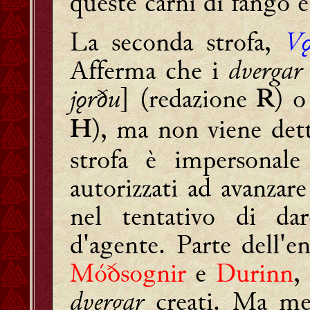
queste carni di fango e
La seconda strofa,
Vǫ
Afferma che i
dvergar
jǫrðu
] (redazione
) o
R
), ma non viene dett
H
strofa è impersonale
autorizzati ad avanzar
nel tentativo di da
d'agente. Parte dell'e
Móðsognir
e
Durinn
,
dvergar
creati. Ma m