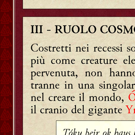
III
- RUOLO COSM
Costretti nei recessi s
più come creature ele
pervenuta, non hann
tranne in una singolar
nel creare il mondo,
Ó
il cranio del gigante
Y
Tóku þeir ok haus 