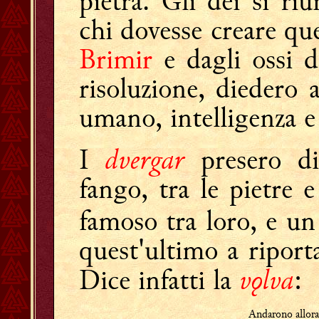
pietra. Gli dèi si riu
chi dovesse creare qu
Brimir
e dagli ossi 
risoluzione, diedero 
umano, intelligenza e
dvergar
I
presero d
fango, tra le pietre 
famoso tra loro, e u
quest'ultimo a riporta
vǫlva
Dice infatti la
:
Andarono allora 