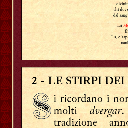
divini
chi dove
dal san
Là
Mó
fr
Là, d'as
nani
2
- LE STIRPI DEI
i ricordano i no
dvergar
molti
tradizione ann