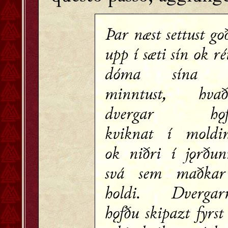
Þar næst settust go
upp í sæti sín ok ré
dóma sína 
minntust, hvað
dvergar hǫf
kviknat í moldi
ok niðri í jǫrðun
svá sem maðkar
holdi. Dvergarn
hǫfðu skipazt fyrst