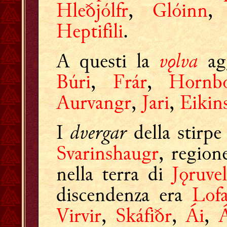
Hleðjólfr
,
Glóinn
Heptifili
.
vǫlva
A questi la
ag
Búri
,
Frár
,
Hornbo
Aurvangr
,
Jari
,
Eikins
dvergar
I
della stirpe
Svarinshaugr
, region
nella terra di
Jǫruvel
discendenza era
Lofa
Virvir
,
Skáfiðr
,
Ái
,
Á