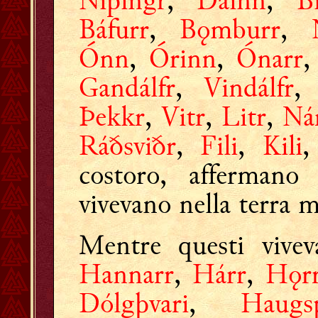
Nípingr
,
Dáinn
,
B
Báfurr
,
Bǫmburr
,
Ónn
,
Órinn
,
Ónarr
Gandálfr
,
Vindálfr
Þekkr
,
Vitr
,
Litr
,
Ná
Ráðsviðr
,
Fili
,
Kili
costoro, affermano
vivevano nella terra m
Mentre questi vivev
Hannarr
,
Hárr
,
Hǫr
Dólgþvari
,
Haugs