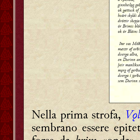
ginnheilǫg go
ok gættusk of 
hvárt skyldi 
dróttir skepja
ór Brimis bló
ok ór Bláins 
Þar vas Móð
mæztr af orð
dverga allra,
en Durinn an
þeir manlíku
mǫrg of gerðu
dverga í jǫrð
sem Durinn s
Nella prima strofa,
Vǫl
sembrano essere epite