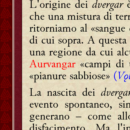
L'origine dei
dvergar
è
che una mistura di ter
ritorniamo al «sangue
di cui sopra. A questa
una regione da cui al
Aurvangar
«campi di u
«pianure sabbiose»
(
Vǫ
La nascita dei
dverga
evento spontaneo, si
generano – come allo
disfacimento. Ma l