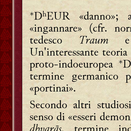
*DʰEUR «danno»; al
«ingannare» (cfr. no
tedesco
Traum
e 
Un'interessante teoria 
proto-indoeuropea *D
termine germanico pe
«portinai».
Secondo altri studiosi
senso di «esseri demoni
dhvarās
, termine in