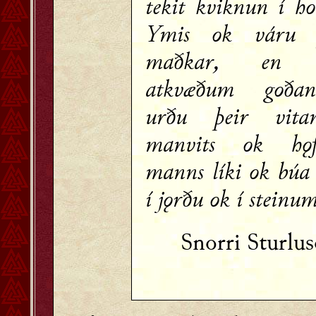
tekit kviknun í ho
Ymis ok váru 
maðkar, en 
atkvæðum goðan
urðu þeir vitan
manvits ok hǫf
manns líki ok búa
í jǫrðu ok í steinum
Snorri Sturlu