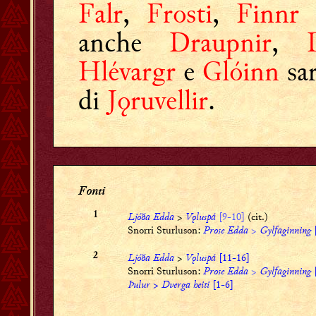
Falr
,
Frosti
,
Finnr
anche
Draupnir
,
Hlévargr
e
Glóinn
sar
di
Jǫruvellir
.
Fonti
Ljóða Edda
>
Vǫluspá
[9-10]
(cit.)
1
Snorri Sturluson:
Prose Edda
>
Gylfaginning
[
Ljóða Edda
>
Vǫluspá
[11-16]
2
Snorri Sturluson:
Prose Edda
>
Gylfaginning
[
Þulur
>
Dverga heiti
[1-6]