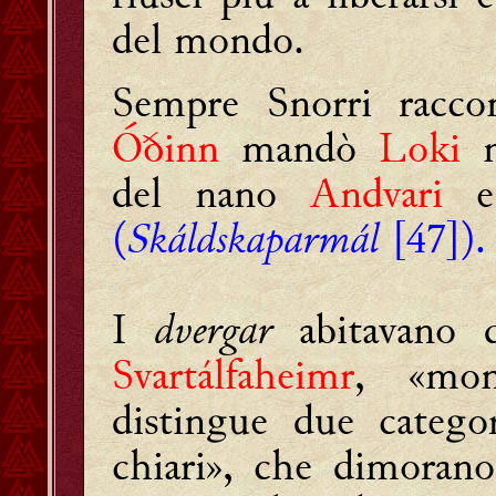
del mondo.
Sempre Snorri raccon
Óðinn
mandò
Loki
n
del nano
Andvari
e 
(
Skáldskaparmál
[47])
.
I
dvergar
abitavano 
Svartálfaheimr
, «mon
distingue due categ
chiari», che dimorano