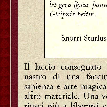
lét gera fjǫtur þan
Gleipnir heitir.
Snorri Sturlu
Il laccio consegnato
nastro di una fanciu
sapienza e arte magica
altro materiale. Una v
riuscì più a liberarsi 