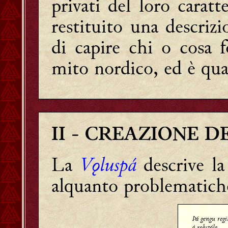
privati del loro carat
restituito una descrizi
di capire chi o cosa 
mito nordico, ed è qua
II
- CREAZIONE D
La
Vǫluspá
descrive la
alquanto problematich
Þá gengu regi
á rǫkstóla,