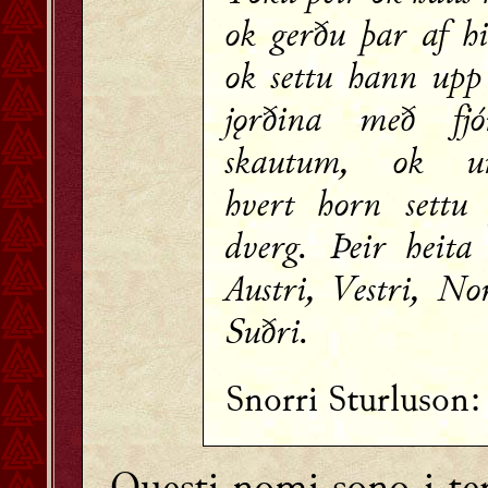
ok gerðu þar af h
ok settu hann upp 
jǫrðina með fj
skautum, ok un
hvert horn settu 
dverg. Þeir heita 
Austri, Vestri, No
Suðri.
Snorri Sturluson
Questi nomi sono i ter