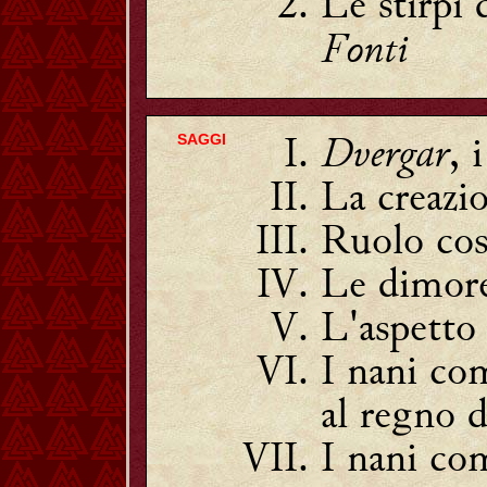
Le stirpi 
Fonti
Dvergar
, 
SAGGI
La creazio
Ruolo cos
Le dimore
L'aspetto
I nani com
al regno 
I nani com