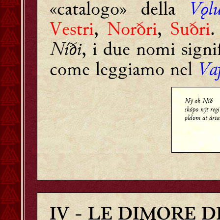
«catalogo» della
Vǫl
Vestri
,
Norðri
,
Suðri
.
Níði
, i due nomi signi
come leggiamo nel
Va
Ný ok Nið
skópo nýt reg
ǫldom at árta
IV
- LE DIMORE D