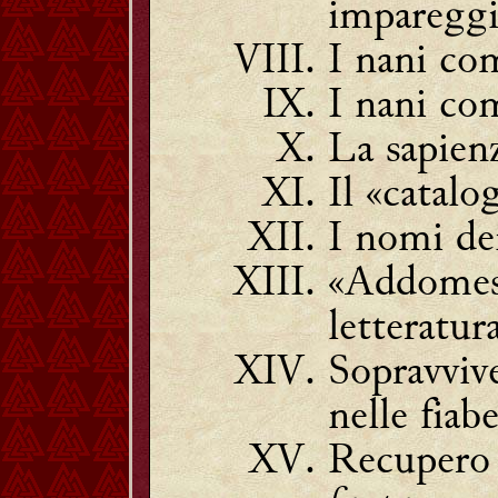
impareggi
I nani com
I nani com
La sapien
Il «catalo
I nomi de
«Addomest
letteratur
Sopravvive
nelle fiab
Recupero d