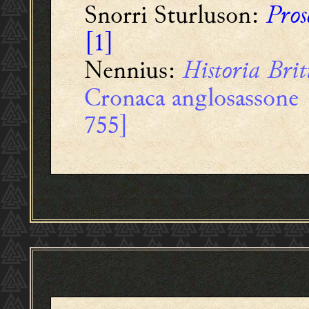
Snorri Sturluson:
Pros
[1]
Nennius:
Historia Bri
Cronaca anglosassone [
755]