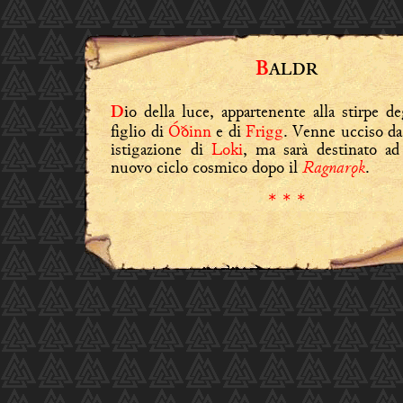
B
ALDR
io della luce, appartenente alla stirpe d
D
figlio di
Óðinn
e di
Frigg
. Venne ucciso d
istigazione di
Loki
, ma sarà destinato ad 
Ragnarǫk
nuovo ciclo cosmico dopo il
.
* * *