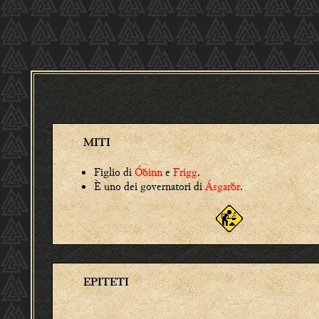
MITI
Figlio di
Óðinn
e
Frigg
.
È uno dei governatori di
Ásgarðr
.
EPITETI