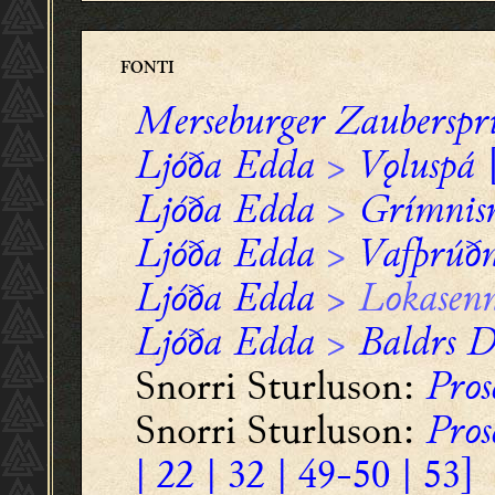
FONTI
Merseburger Zauberspr
Ljóða Edda
>
Vǫluspá
[
Ljóða Edda
>
Grímnis
Ljóða Edda
>
Vafþrúðn
Ljóða Edda
>
Lokasen
Ljóða Edda
>
Baldrs 
Snorri Sturluson:
Pros
Snorri Sturluson:
Pros
| 22 | 32 | 49-50 | 53]