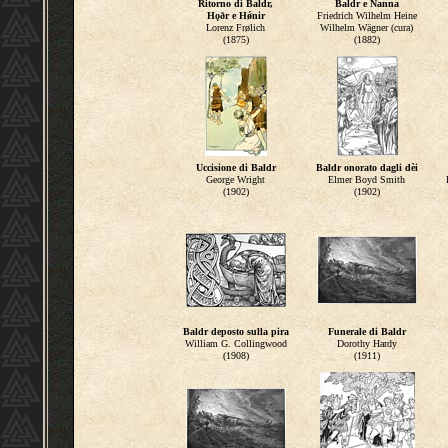
Ritorno di Baldr,
Baldr e Nanna
H
ǫðr e Hǿnir
Friedrich Wilhelm Heine
Lorenz Frølich
Wilhelm Wägner (cura)
(1875)
(1882)
Uccisione di Baldr
Baldr onorato dagli dèi
George Wright
Elmer Boyd Smith
(1902)
(1902)
Baldr deposto sulla pira
Funerale di Baldr
William G. Collingwood
Dorothy Hardy
(1908)
(1911)