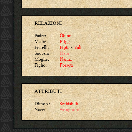
RELAZIONI
Padre:
Óðinn
Madre:
Frigg
Fratelli:
Hǫðr
~
Váli
Suocero:
Nepr
Moglie:
Nanna
Figlio:
Forseti
ATTRIBUTI
Dimora:
Breidablik
Nave:
Hringhorni