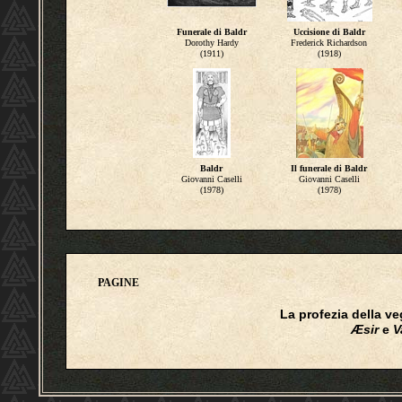
Funerale di Baldr
Uccisione di Baldr
Dorothy Hardy
Frederick Richardson
(1911)
(1918)
Baldr
Il funerale di Baldr
Giovanni Caselli
Giovanni Caselli
(1978)
(1978)
PAGINE
La profezia della v
Æsir
e
V