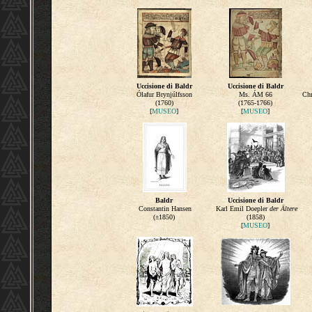
Uccisione di Baldr
Uccisione di Baldr
Ólafur Brynjúlfsson
Ms. ÁM 66
Chr
(1760)
(1765-1766)
[
MUSEO
]
[
MUSEO
]
Baldr
Uccisione di Baldr
Constantin Hansen
Karl Emil Doepler
der Ältere
(±1850)
(1858)
[
MUSEO
]