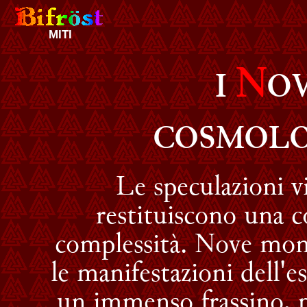
MITI
N
I
O
COSMOLO
Le speculazioni v
restituiscono una c
complessità. Nove mond
le manifestazioni dell'e
un immenso frassino, p