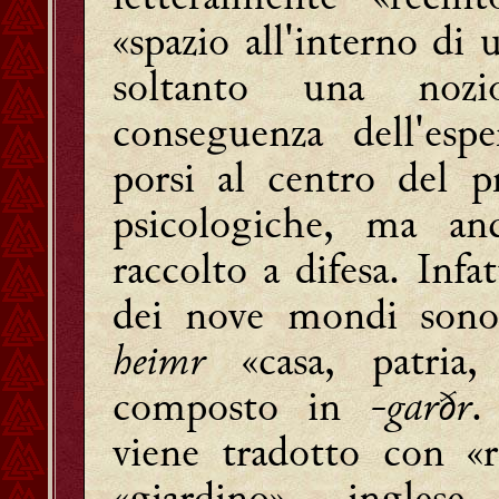
«spazio all'interno di
soltanto una nozi
conseguenza dell'es
porsi al centro del p
psicologiche, ma a
raccolto a difesa. Infa
dei nove mondi sono 
heimr
«casa, patria
composto in
-garðr
.
viene tradotto con «r
«giardino», ingles