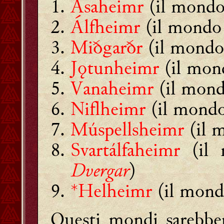
Ásaheimr
(il mondo
Álfheimr
(il mondo
Miðgarðr
(il mondo
Jǫtunheimr
(il mon
Vanaheimr
(il mon
Niflheimr
(il mondo
Múspellsheimr
(il 
Svartálfaheimr
(il 
Dvergar
)
*Helheimr
(il mond
Questi mondi sarebber