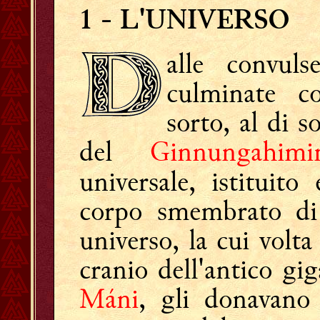
1
- L'UNIVERSO
alle convuls
culminate c
sorto, al di s
del
Ginnungahimi
universale, istituit
corpo smembrato d
universo, la cui volta 
cranio dell'antico gig
Máni
, gli donavano 