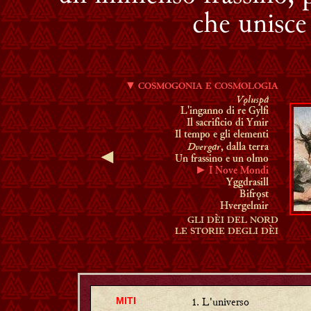
che unisce 
▼
COSMOGONIA E COSMOLOGIA
Vǫluspá
L'inganno di re Gylfi
Il sacrificio di Ymir
Il tempo e gli elementi
Dvergar
, dalla terra
◄
Un frassino e un olmo
► I Nove Mondi
Yggdrasill
Bifrǫst
Hvergelmir
GLI DÈI DEL NORD
LE STORIE DEGLI DÈI
L'universo
MITI