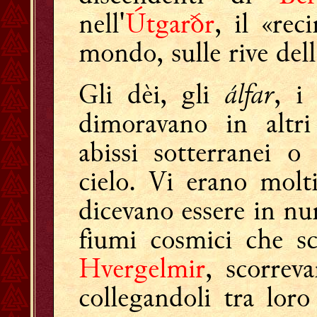
nell'
Útgarðr
, il «rec
mondo, sulle rive del
álfar
Gli dèi, gli
, 
dimoravano in altr
abissi sotterranei o 
cielo. Vi erano molt
dicevano essere in n
fiumi cosmici che sc
Hvergelmir
, scorrev
collegandoli tra loro