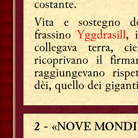
costante.
Vita e sostegno de
frassino
Yggdrasill
, 
collegava terra, c
ricoprivano il firm
raggiungevano rispe
dèi, quello dei gigant
2
- «NOVE MONDI