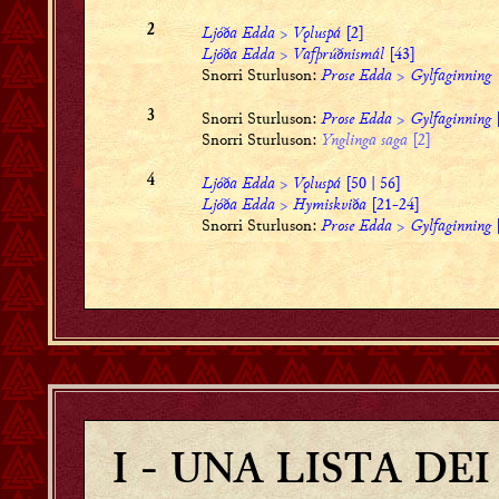
Ljóða Edda
>
Vǫluspá
[2]
2
Ljóða Edda
>
Vafþrúðnismál
[43]
Snorri Sturluson:
Prose Edda
>
Gylfaginning
Snorri Sturluson:
Prose Edda
>
Gylfaginning
3
Snorri Sturluson:
Ynglinga saga
[2]
Ljóða Edda
>
Vǫluspá
[50 | 56]
4
Ljóða Edda
>
Hymiskviða
[21-24]
Snorri Sturluson:
Prose Edda
>
Gylfaginning
[
I
- UNA LISTA DE