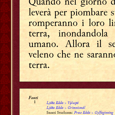
Quando nel giorno 
leverà per piombare s
romperanno i loro li
terra, inondandola
umano. Allora il se
veleno che ne saranno 
terra.
Fonti
Ljóða Edda
>
Vǫluspá
1
Ljóða Edda
>
Grímnismál
Snorri Sturluson:
Prose Edda
>
Gylfaginning