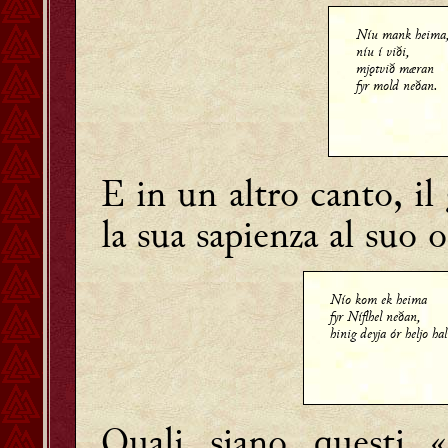
Níu mank heima
níu í viði,
mjǫtvið mæran
fyr mold neðan.
E in un altro canto, i
la sua sapienza al suo o
Nío kom ek heima
fyr Níflhel neðan,
hinig deyja ór heljo hal
Quali siano questi 