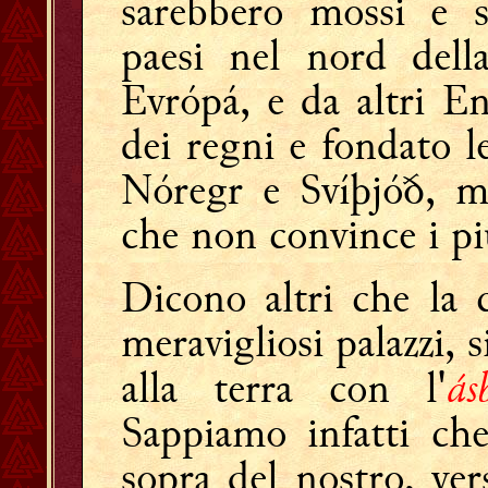
sarebbero mossi e s
paesi nel nord dell
Evrópá, e da altri En
dei regni e fondato l
Nóregr e Svíþjóð, m
che non convince i pi
Dicono altri che la 
meravigliosi palazzi, s
ás
alla terra con l'
Sappiamo infatti che
sopra del nostro, ve