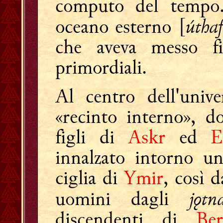
computo del tempo.
úthaf
oceano esterno [
che aveva messo fi
primordiali.
Al centro dell'univ
«recinto interno», d
figli di
Askr
ed
E
innalzato intorno un
ciglia di
Ymir
, così 
jǫtn
uomini dagli
discendenti di
Ber