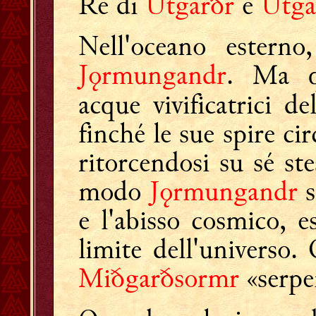
Re di
Útgarðr
è
Útga
Nell'oceano estern
Jǫrmungandr
. Ma q
acque vivificatrici del
finché le sue spire c
ritorcendosi su sé ste
modo
Jǫrmungandr
s
e l'abisso cosmico, e
limite dell'universo
Miðgarðsormr
«serpe