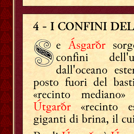
4
- I CONFINI D
e
Ásgarðr
sorge
confini dell'
dall'oceano est
posto fuori del bast
«recinto mediano
Útgarðr
«recinto e
giganti di brina, il c