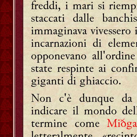
freddi, i mari si riemp
staccati dalle banchi
immaginava vivessero 
incarnazioni di eleme
opponevano all'ordin
state respinte ai conf
giganti di ghiaccio.
Non c'è dunque da s
indicare il mondo de
termine come
Miðga
letteralmente «reci