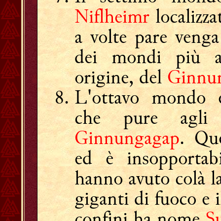
Niflheimr
localizza
a volte pare venga
dei mondi più an
origine, del
Ginnu
L'ottavo mondo 
che pure agli 
Ginnungagap
. Qu
ed è insopportab
hanno avuto colà la
giganti di fuoco e 
confini ha nome
S