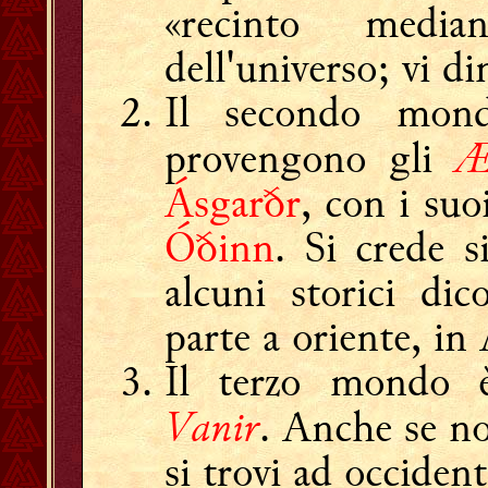
«recinto medi
dell'universo; vi d
Il secondo mo
Æ
provengono gli
Ásgarðr
, con i suo
Óðinn
. Si crede s
alcuni storici di
parte a oriente, in 
Il terzo mondo
Vanir
. Anche se no
si trovi ad occiden