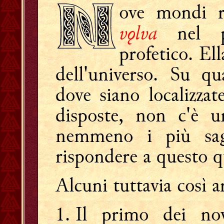
ove mondi ri
vǫlva
nel pr
profetico. Ell
dell'universo. Su qu
dove siano localizza
disposte, non c'è u
nemmeno i più sag
rispondere a questo q
Alcuni tuttavia così
Il primo dei n