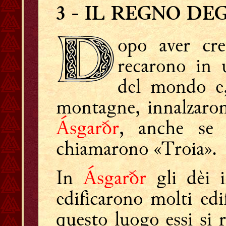
3
- IL REGNO DEG
opo aver cre
recarono in 
del mondo e, 
montagne, innalzaron
Ásgarðr
, anche se 
chiamarono «Troia».
In
Ásgarðr
gli dèi i
edificarono molti edi
questo luogo essi si 