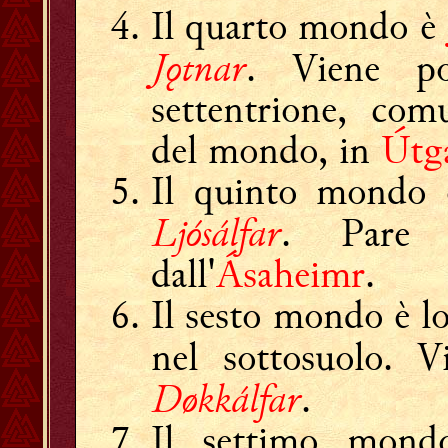
Il quarto mondo è
Jǫtnar
. Viene po
settentrione, com
del mondo, in
Útg
Il quinto mondo
Ljósálfar
. Pare 
dall'
Ásaheimr
.
Il sesto mondo è l
nel sottosuolo. 
Døkkálfar
.
Il settimo mond