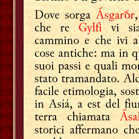
Dove sorga
Ásgarðr
che re
Gylfi
vi si
cammino e che ivi ab
cose antiche: ma in qu
suoi passi e quali mo
stato tramandato. Alc
facile etimologia, so
in Asíá, a est del f
terra chiamata
Ása
storici affermano c