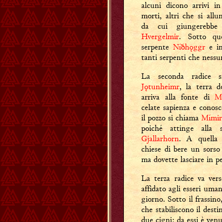
alcuni dicono arrivi i
morti, altri che si all
da cui giungerebbe 
Hvergelmir
. Sotto que
serpente
Níðhǫggr
e in
tanti serpenti che nessu
La seconda radice s
Jǫtunheimr
, la terra d
arriva alla fonte di
M
celate sapienza e conosc
il pozzo si chiama
Mími
poiché attinge alla 
Gjallarhorn
. A quella
chiese di bere un sorso 
ma dovette lasciare in p
La terza radice va ver
affidato agli esseri uman
giorno. Sotto il frassin
che stabiliscono il des
due cigni: da essi è venut