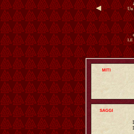
◄
Un 
LE
MITI
SAGGI