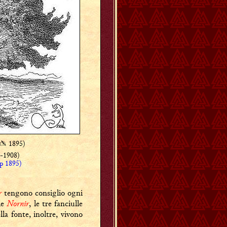
✍
1895)
0-1908)
up 1895)
r
tengono consiglio ogni
Nornir
 le
, le tre fanciulle
lla fonte, inoltre, vivono