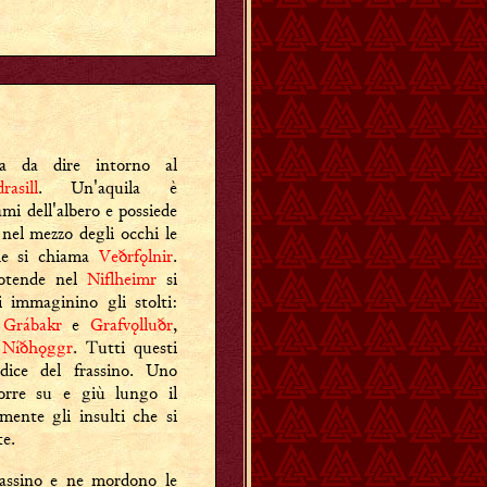
ra da dire intorno al
rasill
. Un'aquila è
ami dell'albero e possiede
nel mezzo degli occhi le
he si chiama
Veðrfǫlnir
.
protende nel
Niflheimr
si
i immaginino gli stolti:
,
Grábakr
e
Grafvǫlluðr
,
è
Níðhǫggr
. Tutti questi
dice del frassino. Uno
rre su e giù lungo il
amente gli insulti che si
te.
frassino e ne mordono le