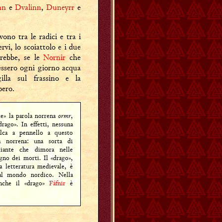
nn
e
Dvalinn
,
Duneyrr
e
ono tra le radici e tra i
ervi, lo scoiattolo e i due
rebbe, se le
Nornir
che
ssero ogni giorno acqua
gilla sul frassino e la
bero.
e» la parola norrena
ormr
,
rago». In effetti, nessuna
alca a pennello a questo
a norrena: una sorta di
sciante che dimora nelle
egno dei morti. Il «drago»,
a letteratura medievale, è
al mondo nordico. Nella
nche il «drago»
Fáfnir
è