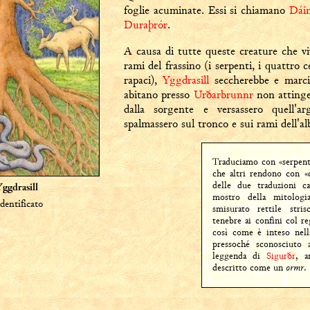
foglie acuminate. Essi si chiamano
Dái
Duraþrór
.
A causa di tutte queste creature che viv
rami del frassino (i serpenti, i quattro c
rapaci),
Yggdrasill
seccherebbe e marci
abitano presso
Urðarbrunnr
non attinge
dalla sorgente e versassero quell'ar
spalmassero sul tronco e sui rami dell'al
Traduciamo con «serpent
che altri rendono con «d
delle due traduzioni c
Yggdrasill
mostro della mitologi
dentificato
smisurato rettile stri
tenebre ai confini col r
così come è inteso nell
pressoché sconosciuto 
leggenda di
Sigurðr
, a
descritto come un
ormr
.