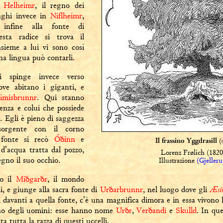
n
Helheimr
, il regno dei
unghi invece in
Niflheimr
,
infine alla fonte di
sta radice si trova il
sieme a lui vi sono così
na lingua può contarli.
i spinge invece verso
ove abitano i giganti, e
ímisbrunnr
. Qui stanno
enza e colui che possiede
r
. Egli è pieno di saggezza
sorgente con il corno
 fonte si recò
Óðinn
e
(
Il frassino Yggdrasill
d'acqua tratta dal pozzo,
Lorenz Frølich (182
egno il suo occhio.
Illustrazione
(Gjeller
so il
Miðgarðr
, il mondo
Æsi
i, e giunge alla sacra fonte di
Urðarbrunnr
, nel luogo dove gli
o, davanti a quella fonte, c'è una magnifica dimora e in essa vivono
tino degli uomini: esse hanno nome
Urðr
,
Verðandi
e
Skulld
. In que
a tutta la razza di questi uccelli.