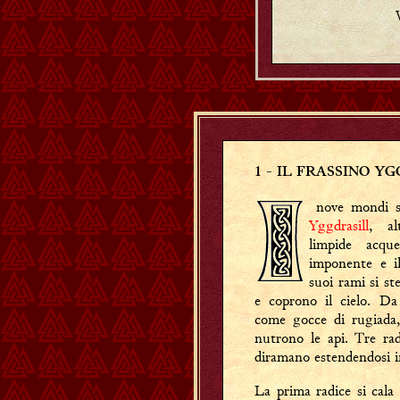
1
- IL FRASSINO Y
nove mondi so
Yggdrasill
, al
limpide acq
imponente e il
suoi rami si s
e coprono il cielo. Da 
come gocce di rugiada, 
nutrono le api. Tre rad
diramano estendendosi in
La prima radice si cala 