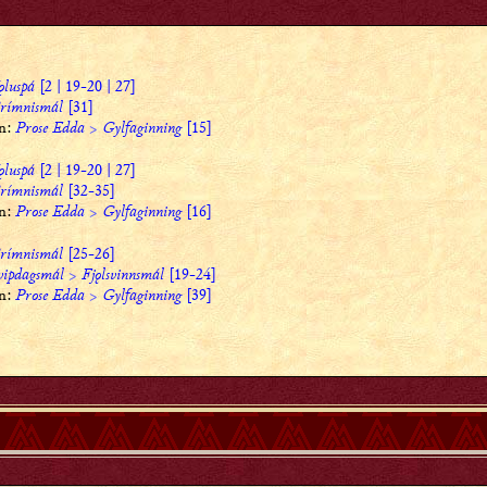
ǫluspá
[2 | 19-20 | 27]
rímnismál
[31]
on:
Prose Edda
>
Gylfaginning
[15]
ǫluspá
[2 | 19-20 | 27]
rímnismál
[32-35]
on:
Prose Edda
>
Gylfaginning
[16]
rímnismál
[25-26]
vipdagsmál
>
Fjǫlsvinnsmál
[19-24]
on:
Prose Edda
>
Gylfaginning
[39]