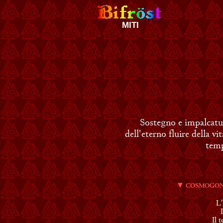
MITI
Sostegno e impalcatu
dell'eterno fluire della vi
temp
▼
COSMOGON
L'
Il 