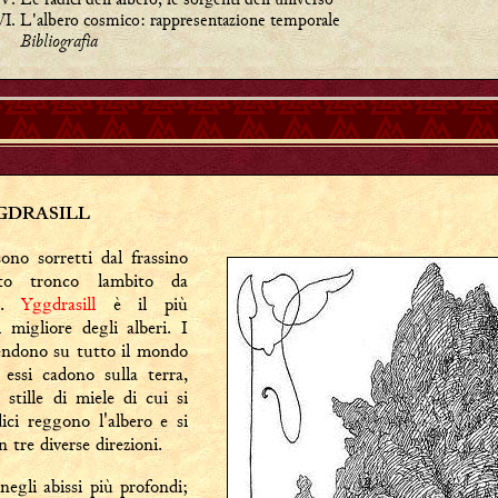
L'albero cosmico: rappresentazione temporale
Bibliografia
GGDRASILL
no sorretti dal frassino
to tronco lambito da
ue.
Yggdrasill
è il più
 migliore degli alberi. I
tendono su tutto il mondo
essi cadono sulla terra,
stille di miele di cui si
ici reggono l'albero e si
 tre diverse direzioni.
negli abissi più profondi;