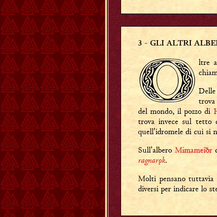
3
- GLI ALTRI ALBE
ltre 
chia
Delle
trova
del mondo, il pozzo di
trova invece sul tetto 
quell'idromele di cui si
Sull'albero
Mímameiðr
d
ragnarǫk
.
Molti pensano tuttavia
diversi per indicare lo s