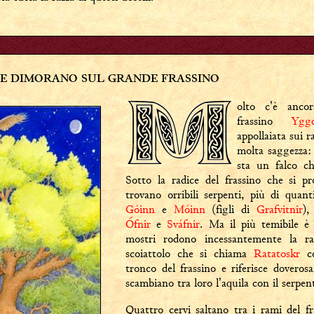
HE DIMORANO SUL GRANDE FRASSINO
olto c'è anco
frassino
Yggd
appollaiata sui r
molta saggezza: 
sta un falco c
Sotto la radice del frassino che si 
trovano orribili serpenti, più di quant
Góinn
e
Móinn
(figli di
Grafvitnir
)
Ófnir
e
Sváfnir
. Ma il più temibile 
mostri rodono incessantemente la ra
scoiattolo che si chiama
Ratatoskr
co
tronco del frassino e riferisce doveros
scambiano tra loro l'aquila con il serpen
Quattro cervi saltano tra i rami del 