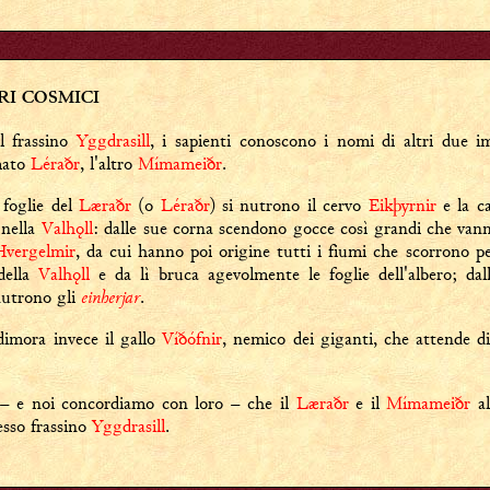
RI COSMICI
al frassino
Yggdrasill
, i sapienti conoscono i nomi di altri due im
mato
Léraðr
, l'altro
Mímameiðr
.
 foglie del
Læraðr
(o
Léraðr
) si nutrono il cervo
Eikþyrnir
e la c
 nella
Valhǫll
: dalle sue corna scendono gocce così grandi che vann
Hvergelmir
, da cui hanno poi origine tutti i fiumi che scorrono pe
della
Valhǫll
e da lì bruca agevolmente le foglie dell'albero; da
einherjar
 nutrono gli
.
imora invece il gallo
Víðófnir
, nemico dei giganti, che attende di
 – e noi concordiamo con loro – che il
Læraðr
e il
Mímameiðr
al
tesso frassino
Yggdrasill
.