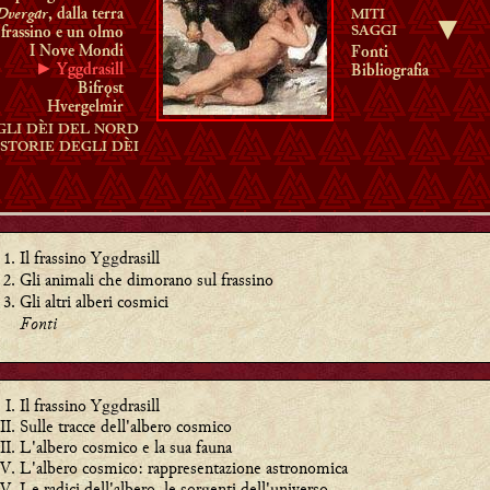
Dvergar
, dalla terra
MITI
▼
SAGGI
frassino e un olmo
I Nove Mondi
Fonti
► Yggdrasill
Bibliografia
Bifrǫst
Hvergelmir
GLI DÈI DEL NORD
 STORIE DEGLI DÈI
Il frassino Yggdrasill
Gli animali che dimorano sul frassino
Gli altri alberi cosmici
Fonti
Il frassino Yggdrasill
Sulle tracce dell'albero cosmico
L'albero cosmico e la sua fauna
L'albero cosmico: rappresentazione astronomica
Le radici dell'albero, le sorgenti dell'universo