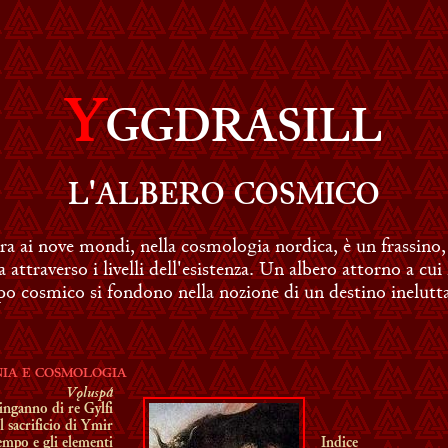
Y
GGDRASILL
L'ALBERO COSMICO
ra ai nove mondi, nella cosmologia nordica, è un frassino
ta attraverso i livelli dell'esistenza. Un albero attorno a cu
o cosmico si fondono nella nozione di un destino inelutta
IA E COSMOLOGIA
Vǫluspá
inganno di re Gylfi
Il sacrificio di Ymir
tempo e gli elementi
Indice