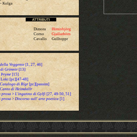
 ~ Kolga
ATTRIBUTI
Dimora
Himinbjörg
Corno
Gjallarhörn
Cavallo
Gulltoppr
 della Veggente
[1, 27, 46]
 di Grímnir
[13]
 Þrymr
[15]
 Loki [pr.][47-48]
Catalogo di Rígr
[pr.][passim]
Canto di Heimdallr
n prosa
>
L'inganno di Gylfi
[27, 49-50, 51]
n prosa
>
Discorso sull' arte poetica
[1]