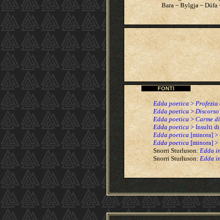
Bara ~ Bylgja ~ Dúfa
FONTI
Edda poetica
>
Profezia
Edda poetica
>
Discorso
Edda poetica
>
Carme di
Edda poetica
> Insulti di
Edda poetica
[minora] >
Edda poetica
[minora] >
Snorri Sturluson:
Edda i
Snorri Sturluson:
Edda i