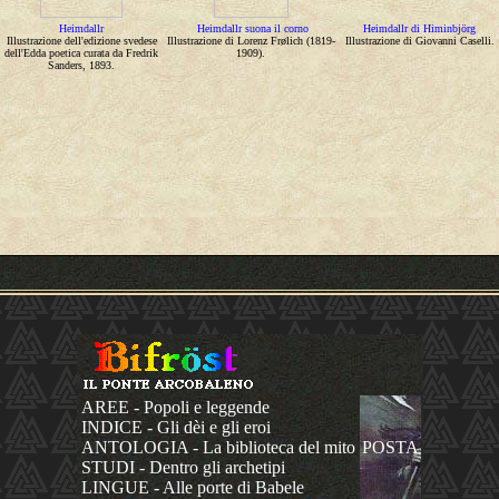
Heimdallr
Heimdallr suona il corno
Heimdallr di Himinbjörg
Illustrazione dell'edizione svedese
Illustrazione di Lorenz Frølich (1819-
Illustrazione di Giovanni Caselli.
dell'Edda poetica curata da Fredrik
1909).
Sanders, 1893.
AREE - Popoli e leggende
INDICE - Gli dèi e gli eroi
ANTOLOGIA - La biblioteca del mito
POSTA
STUDI - Dentro gli archetipi
LINGUE - Alle porte di Babele