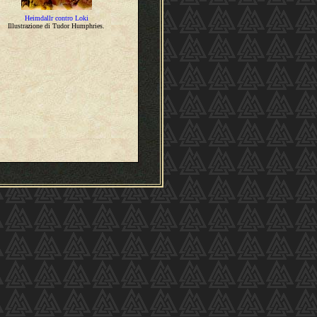
Heimdallr contro Loki
Illustrazione di Tudor Humphries.