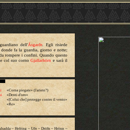
guardiano dell'
Ásgarðr
. Egli risiede
, donde fa la guardia, giorno e notte;
 da rompere i confini. Quando questo
ale col suo corno
Gjallarhörn
e sarà il
i
«Corna piegate» (l'ariete?)
ni
«Denti d'oro»
«[Colui che] protegge contro il vento»
«Re»
ghadda
~
Hefring ~ Uðr ~ Dröfn ~ Hrönn ~