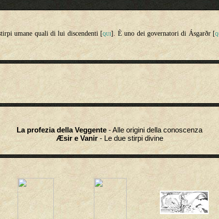
tirpi umane quali di lui discendenti [
]. È uno dei governatori di Ásgarðr [
QUI
Q
La profezia della Veggente
- Alle origini della conoscenza
Æsir e Vanir
- Le due stirpi divine