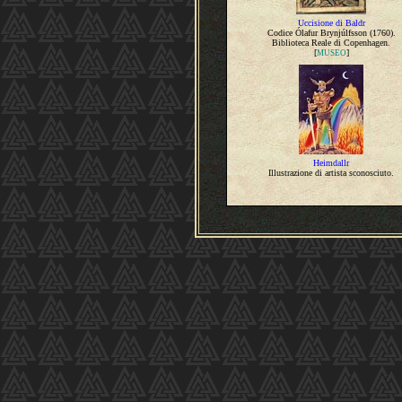
Uccisione di Baldr
Codice Ólafur Brynjúlfsson (1760).
Biblioteca Reale di Copenhagen.
[
]
MUSEO
Heimdallr
Illustrazione di artista sconosciuto.