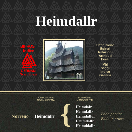
Heimdallr
Definizione
BIFRÖST
Epiteti
Indice
Relazioni
Attributi
Fonti
Miti
Saggi
GERMANI
Indice
Scandinavi
Galleria
ORTOGRAFIA
FORMA DEI
{
NORMALIZZATA
MANOSCRITTI
Heimdalr
Heimdallr
Edda poetica
Norreno
Heimdallr
Heimdallur
Edda in prosa
Hæimdallr
Heimddallr