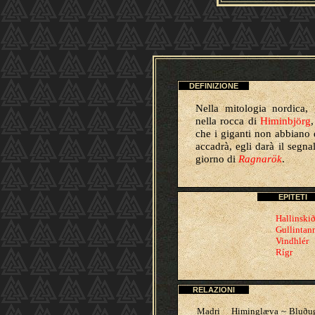
DEFINIZIONE
Nella mitologia nordica, 
nella rocca di
Himinbjörg
che i giganti non abbiano
accadrà, egli darà il segn
giorno di
Ragnarök
.
EPITETI
Hallinskið
Gullintan
Vindhlér
Rígr
RELAZIONI
Madri
Himinglæva ~ Bluðu