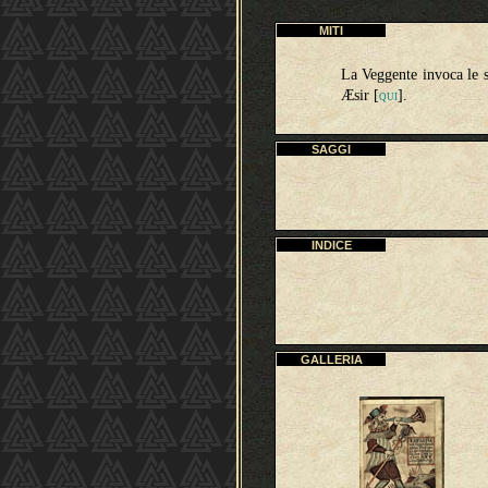
MITI
La Veggente invoca le s
Æsir [
].
QUI
SAGGI
INDICE
GALLERIA