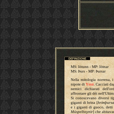
DEFINIZIONE
MS: Iötunn - MP: Iötnar
MS: Þurs - MP: Þursar
Nella mitologia norrena, 
nipote di
Ymir
. Cacciati da
nemici dichiarati dell'o
affrontare gli dèi nell'Ulti
Si conoscevano diversi tipi
giganti di brina [
hrímþursa
e i giganti di guoco, detti
Múspellssynir
] che abitav