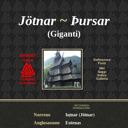
Jötnar
~
Þursar
(Giganti)
BIFRÖST
Indice
Definizione
Fonti
Miti
Saggi
Indice
Galleria
GERMANI
Scandinavi
ORTOGRAFIA
NORMALIZZATA
Norreno
Io
tnar
(
Jötnar
)
Anglosassone
Eotenas