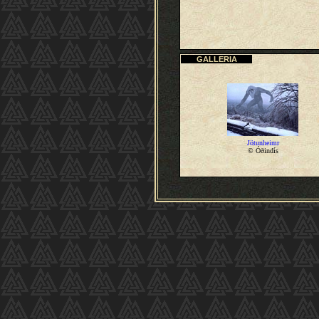
GALLERIA
Jötunheimr
© Óðindís