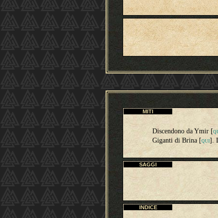
MITI
Discendono da Ymir [
Q
Giganti di Brina [
]. 
QUI
SAGGI
INDICE