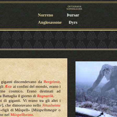
ORTOGRAFIA
NORMALIZZATA
Norreno
Þursar
Anglosassone
Ðyrs
i giganti discendevano da
Bergelmir
,
gli
Æsir
ai confini del mondo, erano i
rdine cosmico. Erano destinati ad
ma Battaglia il giorno di
Ragnarök
.
 di giganti. Vi erano tra gli altri i
r
], che dimoravano nello
Jötunheimr
 «figli di Múspell» [
Múspellsmegir
o
ano nel
Múspellheimr
.