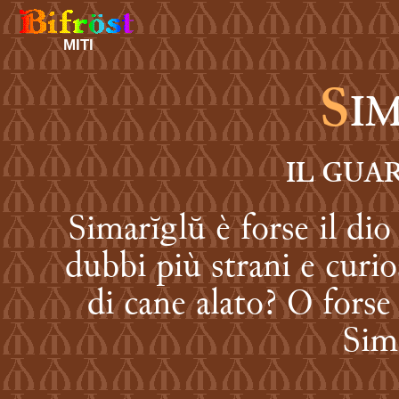
MITI
S
I
IL GUA
Simarĭglŭ è forse il dio 
dubbi più strani e curio
di cane alato? O forse 
Sim