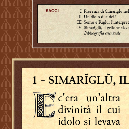
Presenza di Simarĭglŭ nel
SAGGI
Un dio o due dèi?
Semŭ e Rĭglŭ: l'interpre
Simarĭglŭ, il grifone slav
Bibliografia essenziale
1
- SIMARĬGLŬ, 
c'era un'altra
divinità il cui
idolo si levava