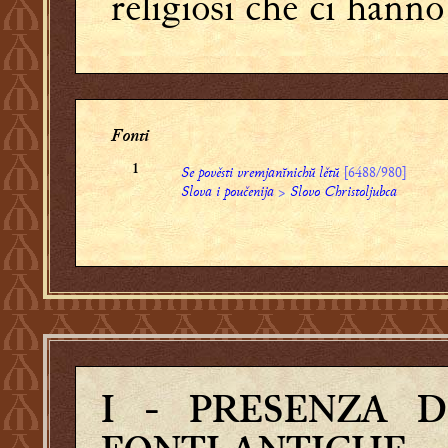
religiosi che ci hann
Fonti
Se pověsti vremjanĭnichŭ lětŭ
[6488/980]
1
Slova i poučenija
>
Slovo Christoljubca
I
- PRESENZA D