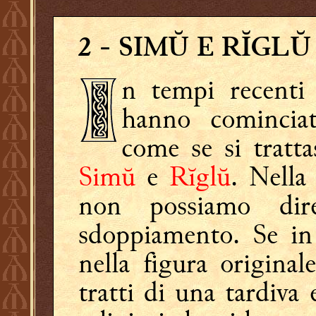
2
- SIMŬ E RĬGLŬ
n tempi recenti g
hanno comincia
come se si tratta
Simŭ
e
Rĭglŭ
. Nella 
non possiamo dir
sdoppiamento. Se in
nella figura origina
tratti di una tardiva 