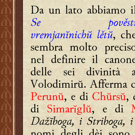
Da un lato abbiamo i
Se pověst
vremjanĭnichŭ lětŭ
, ch
sembra molto precis
nel definire il canon
delle sei divinità 
Volodimirŭ. Afferma ch
Perunŭ
, e di
Chŭrsŭ
,
di
Simarĭglŭ
, e di
Dažĭboga, i Striboga, 
nomi degli dèi sono 