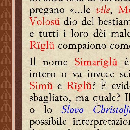
pregano «...le
vile
,
Mo
Volosŭ
dio del bestia
e tutti i loro dèi mal
Rĭglŭ
compaiono come 
Il nome
Simarĭglŭ
è 
intero o va invece s
Simŭ
e
Rĭglŭ
? È evid
sbagliato, ma quale? 
o lo
Slovo Christolj
possibile interpretaz