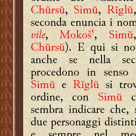
Chŭrsŭ
,
Simŭ
,
Rĭglŭ
seconda enuncia i nom
vile
,
Mokoš'
,
Simŭ
Chŭrsŭ
). E qui si no
anche se nella se
procedono in senso i
Simŭ
e
Rĭglŭ
si tro
ordine, con
Simŭ
c
sembra indicare che,
due personaggi distint
e sempre nel med