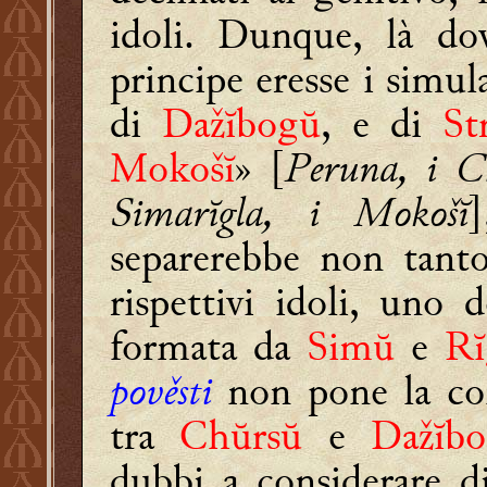
idoli. Dunque, là do
principe eresse i simu
di
Dažĭbogŭ
, e di
St
Mokošĭ
» [
Peruna, i Ch
Simarĭgla, i Mokošĭ
separerebbe non tant
rispettivi idoli, uno 
formata da
Simŭ
e
Rĭ
pověsti
non pone la co
tra
Chŭrsŭ
e
Dažĭb
dubbi a considerare di