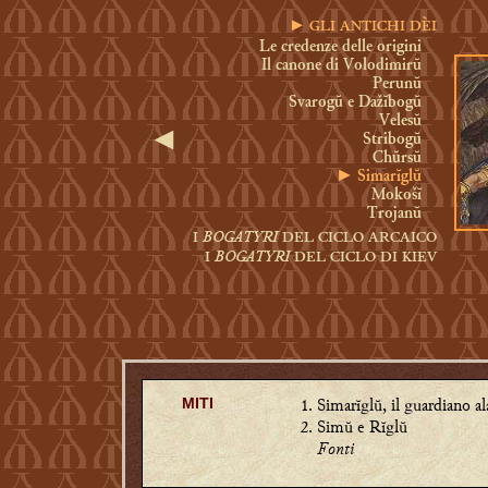
► GLI ANTICHI DÈI
Le credenze delle origini
Il canone di Volodimirŭ
Perunŭ
Svarogŭ e Dažĭbogŭ
Velesŭ
◄
Stribogŭ
Chŭrsŭ
► Simarĭglŭ
Mokošĭ
Trojanŭ
BOGATYRI
I
DEL CICLO ARCAICO
BOGATYRI
I
DEL CICLO DI KIEV
Simarĭglŭ, il guardiano al
MITI
Simŭ e Rĭglŭ
Fonti