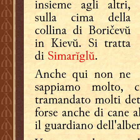
insieme agli altri,
sulla cima della
collina di Boričevŭ
in Kievŭ. Si tratta
di
Simarĭglŭ
.
Anche qui non ne
sappiamo molto, 
tramandato molti dett
forse anche di cane a
il guardiano dell'alber