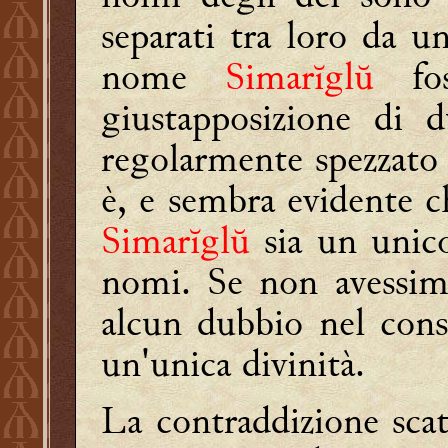
separati tra loro da u
nome
Simarĭglŭ
fos
giustapposizione di 
regolarmente spezzato
è, e sembra evidente c
Simarĭglŭ
sia un uni
nomi. Se non avessimo
alcun dubbio nel con
un'unica divinità.
La contraddizione scat