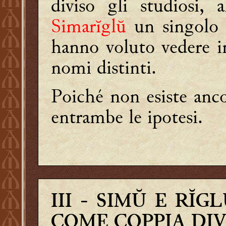
diviso gli studiosi, 
Simarĭglŭ
un singol
hanno voluto vedere 
nomi distinti.
Poiché non esiste anco
entrambe le ipotesi.
III
- SIMŬ E RĬGL
COME COPPIA DI