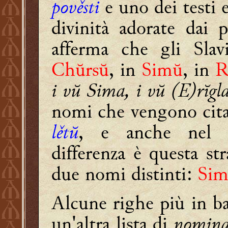
pověsti
e uno dei testi e
divinità adorate dai 
afferma che gli Sla
Chŭrsŭ
, in
Simŭ
, in
R
i vŭ Sima, i vŭ (E)rĭgl
nomi che vengono cita
lětŭ
, e anche nel m
differenza è questa st
due nomi distinti:
Si
Alcune righe più in b
un'altra lista di
nomina