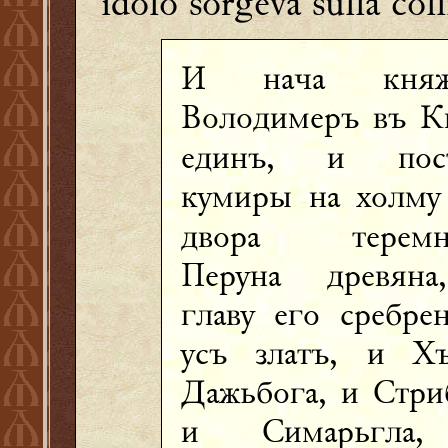
idolo sorgeva sulla col
И нача княж
Володимеръ въ К
единъ, и пост
кумиры на холму
двора теремна
Перуна древян
главу его сребрен
усъ златъ, и Хъ
Дажьбога, и Стри
и Симарьгла