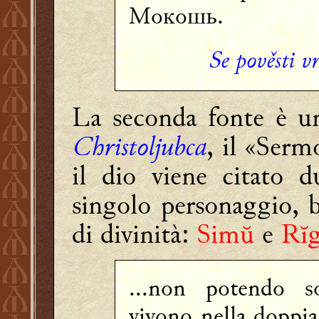
Мокошь.
Se pověsti v
La seconda fonte è un
Christoljubca
, il «Serm
il dio viene citato
singolo personaggio, 
di divinità:
Simŭ
e
Rĭg
...non potendo so
vivono nella doppi