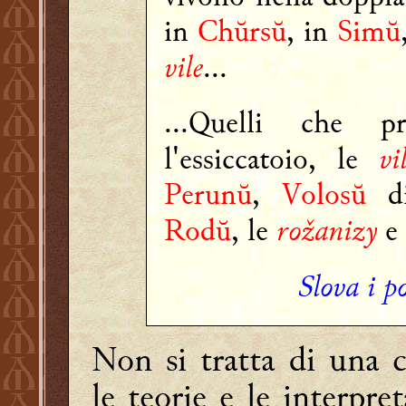
in
Chŭrsŭ
, in
Simŭ
vile
...
...Quelli che p
vi
l'essiccatoio, le
Perunŭ
,
Volosŭ
di
rožanizy
Rodŭ
, le
e 
Slova i p
Non si tratta di una 
le teorie e le interpre