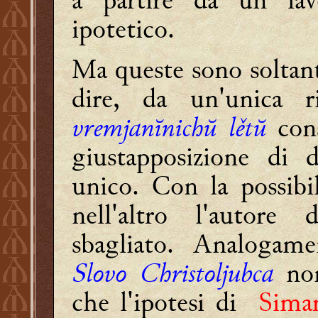
ipotetico.
Ma queste sono soltanto 
dire, da un'unica r
vremjanĭnichŭ lětŭ
cons
giustapposizione d
unico. Con la possibil
nell'altro l'autore 
sbagliato. Analogame
Slovo Christoljubca
non
che l'ipotesi di
Simar