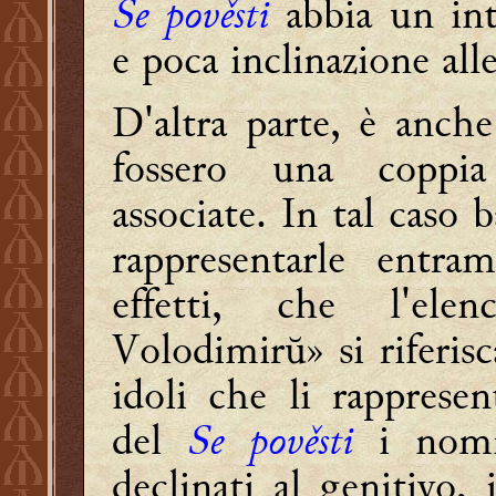
Se pověsti
abbia un int
e poca inclinazione all
D'altra parte, è anch
fossero una coppia
associate. In tal caso 
rappresentarle entr
effetti, che l'el
Volodimirŭ» si riferis
idoli che li rapprese
del
Se pověsti
i nomi
declinati al genitivo, i