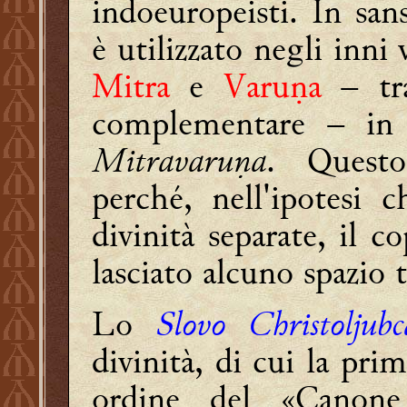
indoeuropeisti. In sa
è utilizzato negli inni
Mitra
e
Varuṇa
– tra
complementare – in 
Mitravaruṇa
. Questo
perché, nell'ipotesi 
divinità separate, il c
lasciato alcuno spazio 
Lo
Slovo Christoljubc
divinità, di cui la pri
ordine del «Canone