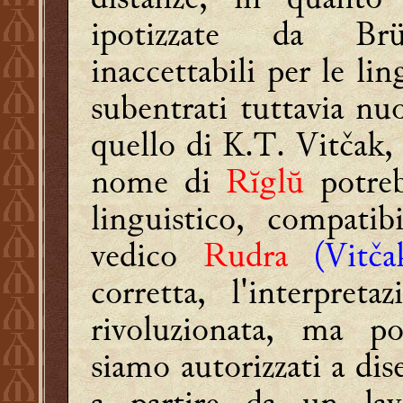
ipotizzate da Brü
inaccettabili per le li
subentrati tuttavia nuo
quello di K.T. Vitčak, 
nome di
Rĭglŭ
potreb
linguistico, compati
vedico
Rudra
(Vitč
corretta, l'interpret
rivoluzionata, ma p
siamo autorizzati a dis
a partire da un lavo