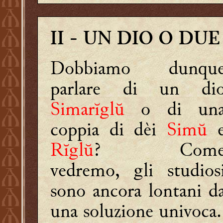
II
- UN DIO O DUE
Dobbiamo dunqu
parlare di un di
Simarĭglŭ
o di un
coppia di dèi
Simŭ
Rĭglŭ
? Com
vedremo, gli studios
sono ancora lontani d
una soluzione univoca.