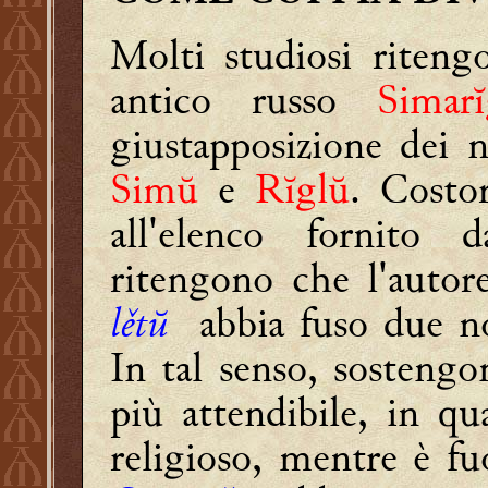
Molti studiosi riteng
antico russo
Simarĭ
giustapposizione dei n
Simŭ
e
Rĭglŭ
. Costo
all'elenco fornito 
ritengono che l'auto
lětŭ
abbia fuso due no
In tal senso, sosteng
più attendibile, in q
religioso, mentre è fu