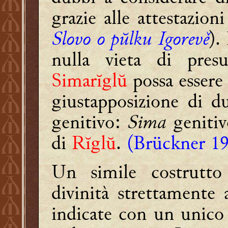
grazie alle attestazioni
Slovo o pŭlku Igorevě
).
nulla vieta di pre
Simarĭglŭ
possa essere
giustapposizione di 
genitivo:
Sima
geniti
di
Rĭglŭ
.
(Brückner 1
Un simile costrutto
divinità strettamente 
indicate con un unico