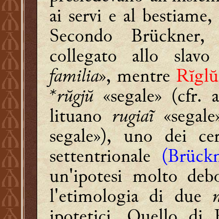
ai servi e al bestiame, 
Secondo Brückner
collegato allo slav
familia
», mentre
Rĭglŭ
*rŭgjŭ
«segale» (cfr. 
lituano
rugiaĩ
«segale
segale»), uno dei cer
settentrionale
(Brück
un'ipotesi molto debo
l'etimologia di due
ipotetici. Quello di