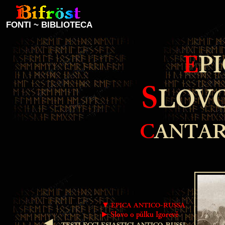
FONTI
~
BIBLIOTECA
E
P
S
LOV
C
ANTAR
▼ EPICA ANTICO-RUSSA
► Slovo o pŭlku Igorevě
◄