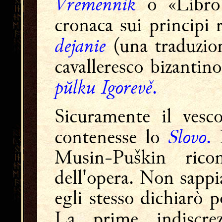
Vremennik
o «Libro
cronaca sui principi r
dejanie
(una traduzio
cavalleresco bizantin
pŭlku Igorevě
.
Sicuramente il vesco
Slovo
contenesse lo
.
E
Musin-Puškin ricon
dell'opera. Non sappi
egli stesso dichiarò p
La prime indiscrez