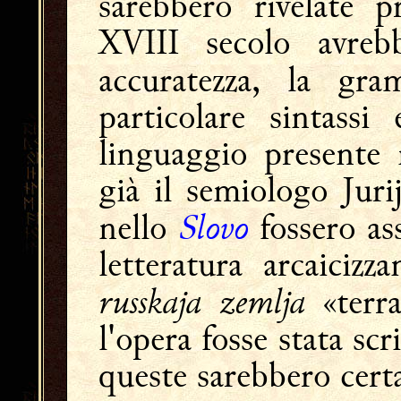
sarebbero rivelate p
XVIII secolo avrebb
accuratezza, la gr
particolare sintassi
linguaggio present
già il semiologo Jur
Slovo
nello
fossero ass
letteratura arcaiciz
russkaja zemlja
«terr
l'opera fosse stata scr
queste sarebbero cert