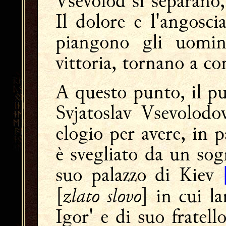
Vsevolod si separano,
Il dolore e l'angosci
piangono gli uomini
vittoria, tornano a c
A questo punto, il pun
Svjatoslav Vsevolodo
elogio per avere, in 
è svegliato da un sog
suo palazzo di Kiev
zlato slovo
[
] in cui l
Igor' e di suo fratell