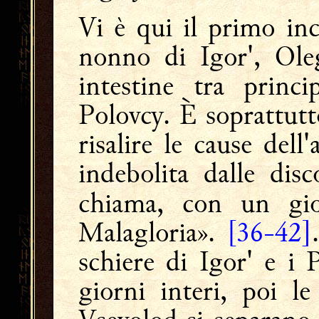
Vi è qui il primo inc
nonno di Igor', Oleg 
intestine tra princ
Polovcy. È soprattutto
risalire le cause dell
indebolita dalle disc
chiama, con un gi
Malagloria».
[36-42]
schiere di Igor' e i 
giorni interi, poi l