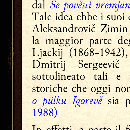
Se pověsti vremjan
dal
Tale idea ebbe i suoi 
Aleksandrovič Zimin 
la maggior parte deg
Ljackij (1868-1942)
Dmitrij Sergeevič
sottolineato tali e 
storiche che oggi non
o pŭlku Igorevě
sia 
1988)
In effetti, a parte il