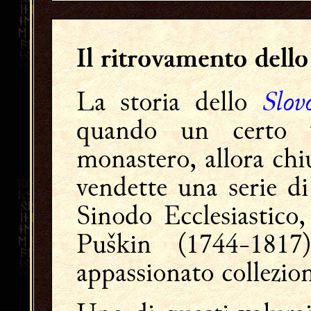
Il r
itrovamento dell
Slov
La storia dello
quando un certo ve
monastero, allora chiu
vendette una serie d
Sinodo Ecclesiastico,
Puškin (1744-1817)
appassionato collezioni