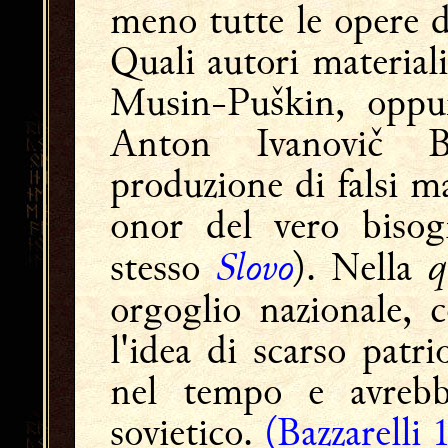
meno tutte le opere de
Quali autori materiali 
Musin-Puškin, oppur
Anton Ivanovič Bar
produzione di falsi ma
onor del vero bisog
Slovo
q
stesso
). Nella
orgoglio nazionale, 
l'idea di scarso patr
nel tempo e avrebb
sovietico.
(Bazzarelli 