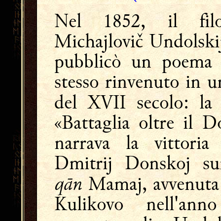
Nel 1852, il fil
Michajlovič Undolski
pubblicò un poema e
stesso rinvenuto in 
del XVII secolo: l
«Battaglia oltre il D
narrava la vittoria
Dmitrij Donskoj sui
qān
Mamaj, avvenuta
Kulikovo nell'an