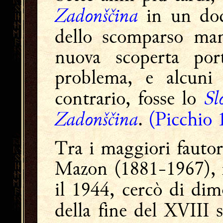
Zadonščina
in un doc
dello scomparso man
nuova scoperta por
problema, e alcuni 
Sl
contrario, fosse lo
Zadonščina
.
(Picchio 
Tra i maggiori fautori
Mazon (1881-1967), in
il 1944, cercò di di
della fine del XVIII s