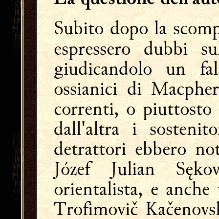
Subito dopo la scompa
espressero dubbi sul
giudicandolo un fal
ossianici di Macpher
correnti, o piuttosto 
dall'altra i sostenit
detrattori ebbero not
Józef Julian Sęko
orientalista, e anche
Trofimovič Kačenovsk