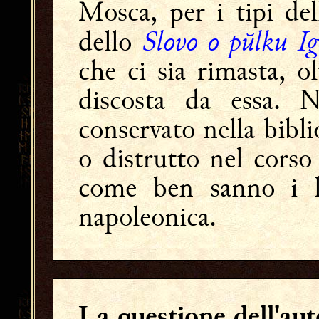
Mosca, per i tipi del
Slovo o pŭlku Ig
dello
che ci sia rimasta, o
discosta da essa. N
conservato nella bibl
o distrutto nel cors
come ben sanno i le
napoleonica.
La questione dell'aut