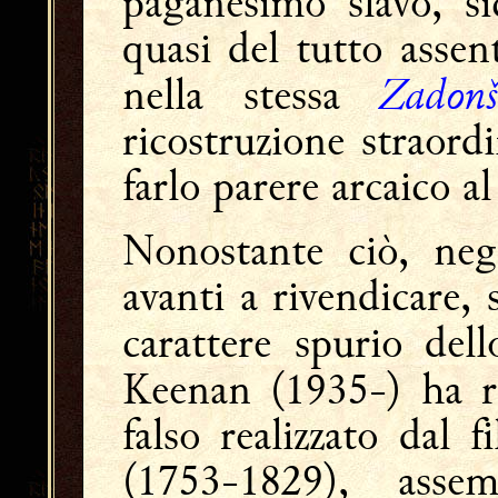
paganesimo slavo, s
quasi del tutto assen
Zadonš
nella stessa
ricostruzione straord
farlo parere arcaico a
Nonostante ciò, negl
avanti a rivendicare,
carattere spurio del
Keenan (1935-) ha r
falso realizzato dal 
(1753-1829), asse