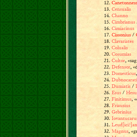
Canetonness
Censualis
Channo
Cimbrianus
Cimiacinus
Cissonius
/
Clavariates
Colualis
Cosumias
Cultor
,
«sag
Defensor
,
«
Domesticus
,
Dubnocarati
Dumiatis
/
Esus
/
Hesu
Finitimus
,
«
Friausius
Gebrinius
Iovantucaru
Leud[ici?]a
Magnus
,
«g