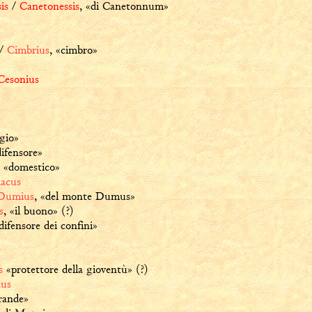
is
/
Canetonessis
,
«di Canetonnum»
/
Cimbrius
,
«cimbro»
Cesonius
gio»
difensore»
«domestico»
acus
Dumius
,
«del monte Dumus»
s
,
«il buono» (?)
difensore dei confini»
s
«protettore della gioventù» (?)
nus
rande»