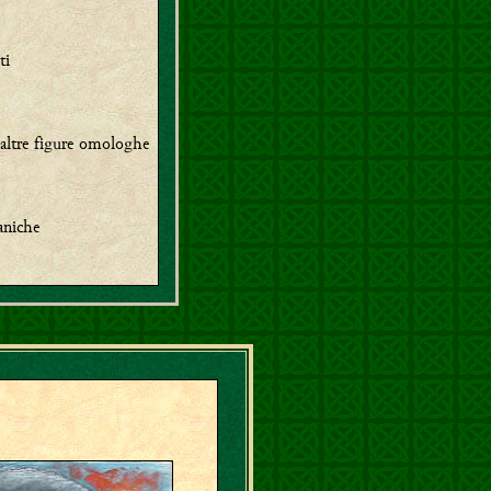
ti
e altre figure omologhe
aniche