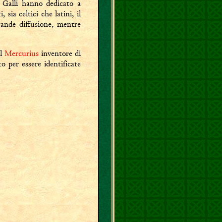
 Galli hanno dedicato a
sia celtici che latini, il
ande diffusione, mentre
il
Mercurius
inventore di
to per essere identificate