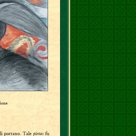
ione
pietas
li portano. Tale
fu