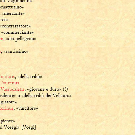
«di Magniocum»
«mattutino»
,
«mercante»
rco»
«contrattatore»
«commerciante»
um
,
«dei pellegrini»
s
,
«santissimo»
outatis
,
«della tribù»
Tourenus
/
Vassocaletis
,
«giovane e duro» (?)
valente» o «della tribù dei Vellauni»
ggiatore»
torinus
,
«vincitore»
apiente»
ei Vosegi» [Vosgi]