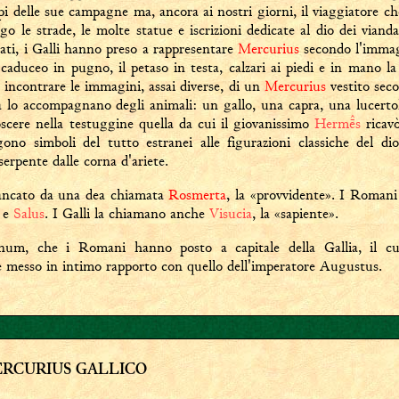
i delle sue campagne ma, ancora ai nostri giorni, il viaggiatore che
go le strade, le molte statue e iscrizioni dedicate al dio dei vianda
ti, i Galli hanno preso a rappresentare
Mercurius
secondo l'immag
caduceo in pugno, il petaso in testa, calzari ai piedi e in mano l
o incontrare le immagini, assai diverse, di un
Mercurius
vestito seco
 lo accompagnano degli animali: un gallo, una capra, una lucert
oscere nella testuggine quella da cui il giovanissimo
Herms
ricavò
ono simboli del tutto estranei alle figurazioni classiche del di
erpente dalle corna d'ariete.
ancato da una dea chiamata
Rosmerta
, la «provvidente». I Romani
e
Salus
. I Galli la chiamano anche
Visucia
, la «sapiente».
num, che i Romani hanno posto a capitale della Gallia, il c
e messo in intimo rapporto con quello dell'imperatore Augustus.
ERCURIUS GALLICO