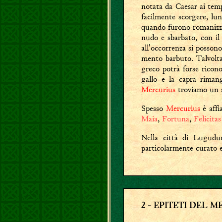
notata da Caesar ai temp
facilmente scorgere, lun
quando furono romanizza
nudo e sbarbato, con il 
all'occorrenza si posson
mento barbuto. Talvolta
greco potrà forse ricon
gallo e la capra rimang
Mercurius
troviamo un s
Spesso
Mercurius
è affi
Maia
,
Fortuna
,
Felicitas
Nella città di Lugudu
particolarmente curato 
2
- EPITETI DEL M