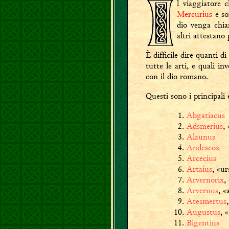
l viaggiatore 
Mercurius
e sof
dio venga chia
altri attestano p
È difficile dire quanti di
tutte le arti, e quali in
con il dio romano.
Questi sono i principali e
Abgatiacus
Adsmerius
,
Alaunus
Andescox
Arcecius
Artaius
, «ur
Arvernorix
,
Arvernus
, «
Atesmertus
Augustus
, 
Bigentius