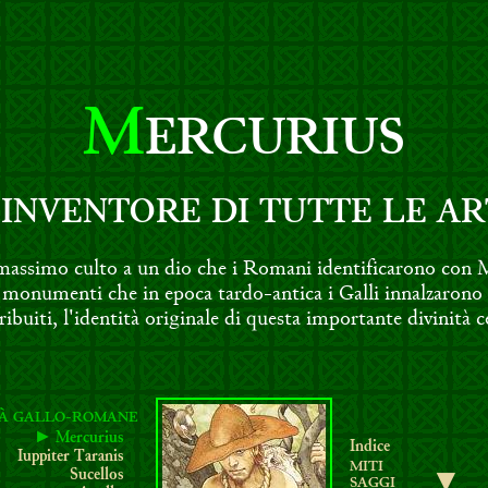
M
ERCURIUS
'INVENTORE DI TUTTE LE AR
l massimo culto a un dio che i Romani identificarono con
 monumenti che in epoca tardo-antica i Galli innalzarono a
ribuiti, l'identità originale di questa importante divinità c
TÀ GALLO-ROMANE
► Mercurius
Indice
Iuppiter Taranis
MITI
Sucellos
▼
SAGGI