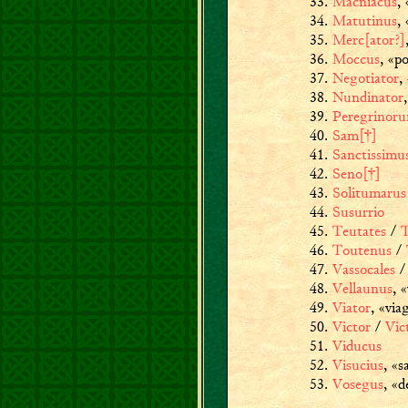
Macniacus
,
Matutinus
,
Merc[ator?]
Moccus
,
«po
Negotiator
,
Nundinator
,
Peregrinor
Sam[†]
Sanctissimu
Seno[†]
Solitumarus
Susurrio
Teutates
/
T
Toutenus
/
Vassocales
Vellaunus
,
«
Viator
,
«via
Victor
/
Vic
Viducus
Visucius
,
«s
Vosegus
,
«d