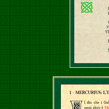
1
-
MERCURIUS: L'
l dio che i Ga
ogni altro è
Me