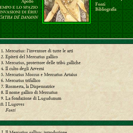
Apollo
Fonti
TEMPO E LO SPAZIO
Bibliografia
INVASIONI DI ÉRIU
ÚATHA DÉ DANANN
Mercurius: l'inventore di tutte le arti
Epiteti del Mercurius gallico
Mercurius, protettore delle tribù galliche
Il culto degli Arverni
Mercurius Moccus e Mercurius Artaius
Mercurius trifallico
Rosmerta, la Dispensatrice
Il nome gallico di Mercurius
La fondazione di Lugudunum
I Lugoves
Fonti
Il Mercurius gallico: introduzione