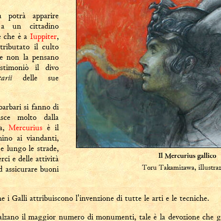
a potrà apparire
 a un cittadino
e che è a
Iuppiter
,
tributato il culto
e non la pensano
stimoniò il divo
arii
delle sue
arbari si fanno di
sce molto dalla
ia,
Mercurius
è il
ino ai viandanti,
ge lungo le strade,
ci e delle attività
Il Mercurius gallico
Toru Takamizawa, illustraz
ad assicurare buoni
e i Galli attribuiscono l'invenzione di tutte le arti e le tecniche.
nalzano il maggior numero di monumenti, tale è la devozione che g