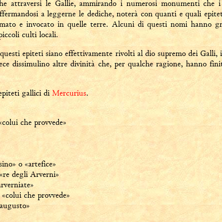
che attraversi le Gallie, ammirando i numerosi monumenti che i
fermandosi a leggerne le dediche, noterà con quanti e quali epiteti, 
mato e invocato in quelle terre. Alcuni di questi nomi hanno gr
iccoli culti locali.
 questi epiteti siano effettivamente rivolti al dio supremo dei Galli, 
vece dissimulino altre divinità che, per qualche ragione, hanno fini
piteti gallici di
Mercurius
.
 «colui che provvede»
sino» o «artefice»
 «re degli Arverni»
arverniate»
, «colui che provvede»
«augusto»