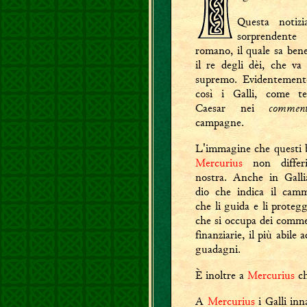
Questa notizi
sorprendente
romano, il quale sa ben
il re degli dèi, che va 
supremo. Evidentement
così i Galli, come te
comment
Caesar nei
campagne.
L'immagine che questi b
Mercurius
non differi
nostra. Anche in Gall
dio che indica il camm
che li guida e li proteg
che si occupa dei commer
finanziarie, il più abile 
guadagni.
È inoltre a
Mercurius
ch
A
Mercurius
i Galli in