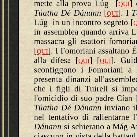
mette alla prova Lúg
[
]
QUI
Túatha Dé Dánann
[
]
. I
T
QUI
Lúg in un incontro segreto
[
in assemblea quando arriva L
massacra gli esattori fomoria
[
]
. I Fomoriani assaltano É
QUI
alla difesa
[
] [
]
. Gui
QUI
QUI
sconfiggono i Fomoriani 
presenta dinanzi all'assembl
che i figli di Tuirell si im
l'omicidio di suo padre
Cían
Túatha Dé Dánann
inviano 
nel tentativo di rallentarne 
Dánann
si schierano a Mág Au
ciascuno in vista della battag