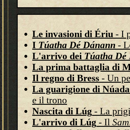
Le invasioni di Ériu
- I 
I
Túatha Dé Dánann
- L
L'arrivo dei
Túatha Dé
La prima battaglia di 
Il regno di Bress
- Un pe
La guarigione di Núada
e il trono
Nascita di Lúg
- La prigi
L'arrivo di Lúg
- Il
Sam