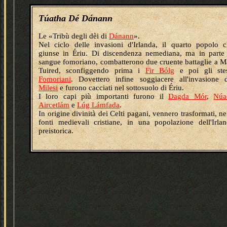
Túatha Dé Dánann
Le «Tribù degli dèi di
Dánann
».
Nel ciclo delle invasioni d'Irlanda, il quarto popolo 
giunse in Ériu. Di discendenza nemediana, ma in parte
sangue fomoriano, combatterono due cruente battaglie a 
Tuired, sconfiggendo prima i
Fir Bólg
e poi gli stes
Fomoriani
. Dovettero infine soggiacere all'invasione 
Milesi
e furono cacciati nel sottosuolo di Ériu.
I loro capi più importanti furono il
Dagda Mór
,
Núa
Aircetlám
e
Lúg Lámfada
.
In origine divinità dei Celti pagani, vennero trasformati, ne
fonti medievali cristiane, in una popolazione dell'Irla
preistorica.