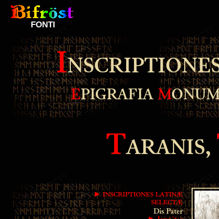
FONTI
I
NSCRIPTIONE
E
PIGRAFIA
M
ONUM
T
ARANIS,
►
I
NSCRIPTIONES
L
ATINÆ
S
ELECTÆ
Dis Pater