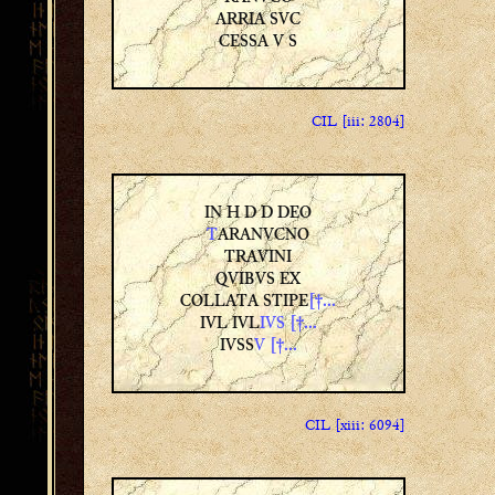
ARRIA SVC
CESSA V S
CIL [iii: 2804]
IN H D D DEO
T
ARANVCNO
TRAVINI
QVIBVS EX
COLLATA STIPE
[†...
IVL IVL
IVS [†...
IVSS
V [†...
CIL [xiii: 6094]