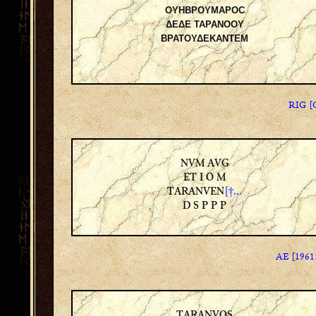
ΟΥΗΒΡΟΥΜΑΡΟC
ΔΕΔΕ ΤΑΡΑΝΟΟΥ
ΒΡΑΤΟΥΔΕΚΑΝΤΕΜ
RIG [G
NVM AVG
ET I O M
TARANVEN
[†...
D S P P P
AE [1961
TARANVOS