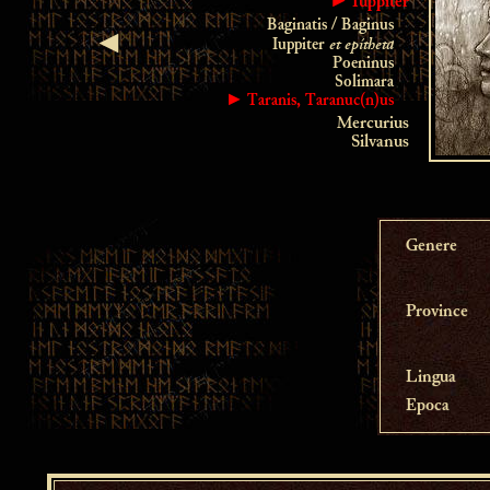
► Iuppiter
Baginatis / Baginus
et epítheta
◄
Iuppiter
Poeninus
Solimara
► Taranis, Taranuc(n)us
Mercurius
Silvanus
Genere
Province
Lingua
Epoca