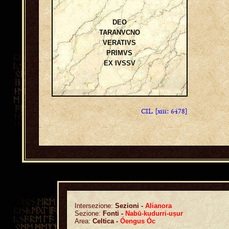
DEO
TARANVCNO
VERATIVS
PRIMVS
EX IVSSV
CIL [xiii: 6478]
Intersezione:
Sezioni -
Alianora
Sezione:
Fonti -
Nabū-kudurri-uṣur
Area:
Celtica -
Óengus Óc