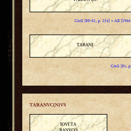
CAG [80-01, p. 234] = AE [1966
TARANI
CAG [81, p.
TARANVC(N)VS
IOVI TA
RANVCO