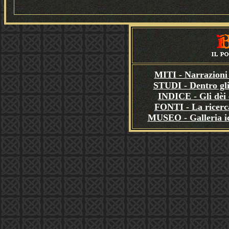
MITI - Narrazioni 
STUDI - Dentro gli
INDICE - Gli dèi e
FONTI - La ricerca
MUSEO - Galleria i