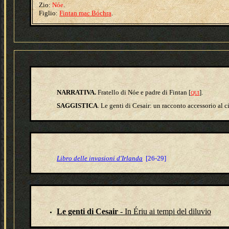
Zio:
Nóe
.
Figlio
:
Fintan mac Bóchra
.
NARRATIVA.
Fratello di Nóe e padre di Fintan [
].
QUI
SAGGISTICA
. Le genti di Cesair: un racconto accessorio al c
Libro delle invasioni d'Irlanda
[26-29]
Le genti di Cesair
- In Ériu ai tempi del diluvio