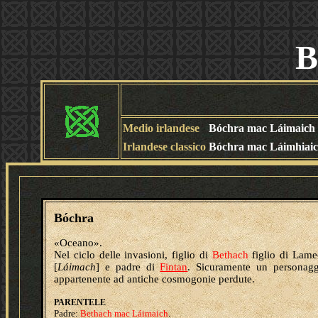
B
Medio irlandese
Bóchra mac L
á
imaich
Irlandese classico
Bóchra mac
Láimhiai
Bóchra
«Oceano».
Nel ciclo delle invasioni, figlio di
Bethach
figlio di Lame
[
Láimach
] e padre di
Fintan
. Sicuramente un personagg
appartenente ad antiche cosmogonie perdute.
PARENTELE
Padre:
Bethach mac Láimaich
.