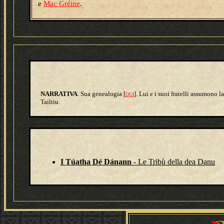
e
Mac Gréine
.
NARRATIVA
. Sua genealogia [
]. Lui e i suoi fratelli assumono 
QUI
Tailtiu.
I Túatha Dé Dánann
- Le Tribù della dea Danu