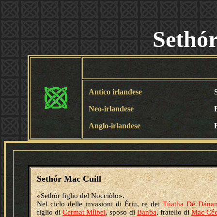
Sethór
Antico irlandese
Neo-irlandese
Anglo-irlandese
Sethór Mac Cuill
«Sethór figlio del Nocciòlo».
Nel ciclo delle invasioni di Ériu, re dei
Túatha Dé Dána
figlio di
Cermat Mílbel
, sposo di
Banba
, fratello di
Mac Céc