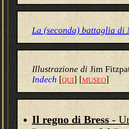
La (seconda) battaglia di
Illustrazione
di
Jim Fitzpa
Indech
[
] [
]
QUI
MUSEO
Il regno di Bress
- U