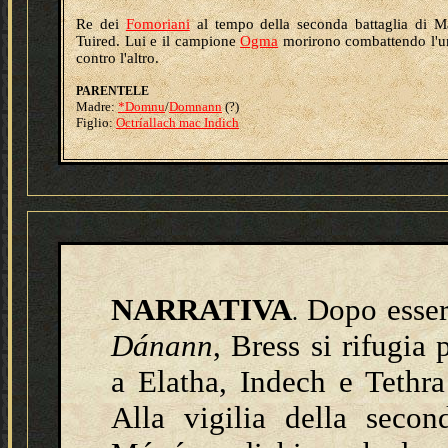
Re dei
Fomoriani
al tempo della seconda battaglia di 
Tuired. Lui e il campione
Ogma
morirono combattendo l'u
contro l'altro.
PARENTELE
Madre:
*Domnu
/
Domnann
(?)
Figlio:
Octríallach mac Indich
NARRATIVA
Dopo essere
.
Dánann
, Bress si rifugia
a Elatha, Indech e Tethra 
Alla vigilia della secon