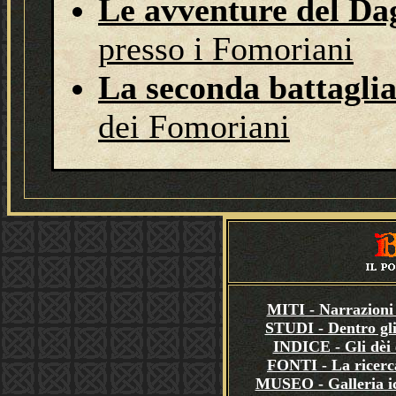
Le avventure del D
presso i Fomoriani
La seconda battagli
dei Fomoriani
MITI - Narrazioni 
STUDI - Dentro gli
INDICE - Gli dèi e
FONTI - La ricerca
MUSEO - Galleria i