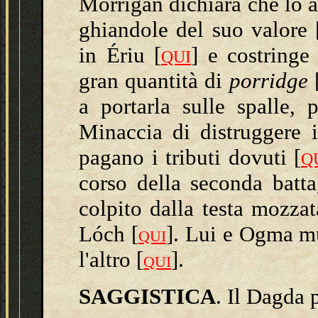
Mórrígan dichiara che lo a
ghiandole del suo valore
in Ériu [
] e costringe
QUI
gran quantità di
porridge
a portarla sulle spalle, 
Minaccia di distruggere 
pagano i tributi dovuti [
Q
corso della seconda batt
colpito dalla testa mozza
Lóch [
].
Lui e Ogma mu
QUI
l'altro
[
].
QUI
SAGGISTICA
.
Il Dagda 