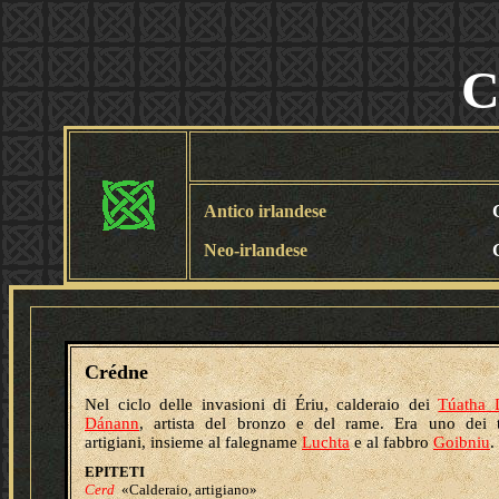
C
Antico irlandese
Neo-irlandese
Crédne
Nel ciclo delle invasioni di Ériu, calderaio dei
Túatha 
Dánann
, artista del bronzo e del rame. Era uno dei t
artigiani, insieme al falegname
Luchta
e al fabbro
Goibniu
.
EPITETI
Cerd
«Calderaio, artigiano»