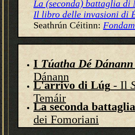
La (seconda) battaglia di
Il libro delle invasioni di 
Seathrún Céitinn:
Fondame
I
Túatha Dé Dánann
Dánann
L'arrivo di Lúg
- Il
Temáir
La seconda battagli
dei Fomoriani