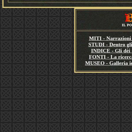
MITI - Narrazioni 
STUDI - Dentro gli
INDICE - Gli dèi e
FONTI - La ricerca
MUSEO - Galleria i