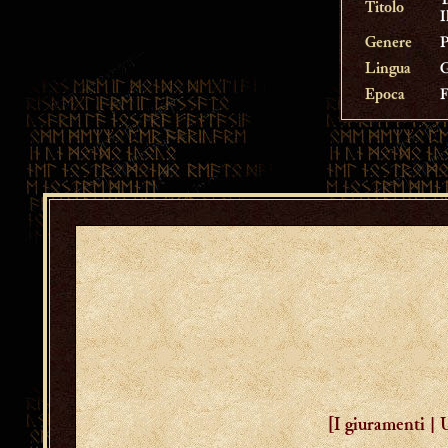
Ἰ
Titolo
I
Genere
P
Lingua
G
Epoca
F
[I giuramenti |