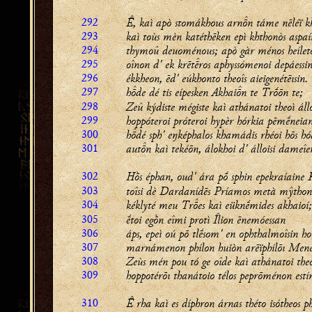
292
, kaì apò stomákhous arnn táme nēléï kh
293
kaì toùs mèn katéthēken epì khthonòs aspaí
294
thymoû deuoménous; apò gàr ménos heíleto
295
oînon d' ek krētros aphyssómenoi depáessi
296
ékkheon, ēd' eúkhonto theoîs aieigenétēısin.
297
hde dé tis eípesken Akhain te Trṓōn te;
298
Zeû kýdiste mégiste kaì athánatoi theoì áll
299
hoppóteroi próteroi hypèr hórkia pēmḗneia
300
hdé sph' eŋképhalos khamádis rhéoi hōs hó
301
autn kaì tekéōn, álokhoi d' álloisi dameîe
302
Hṑs éphan, oud' ára pṓ sphin epekraíaine 
303
toîsi dè Dardanídēs Príamos metà mŷthon 
304
kéklyté meu
Tres
kaì eüknḗmides
akhaioí
;
305
ḗtoi egṑn eîmi protì Ílion ēnemóessan
306
áps, epeì oú pō tlḗsom' en ophthalmoîsin ho
307
marnámenon phílon huiòn arēïphílōı Mene
308
Zeùs mén pou tó ge oîde kaì athánatoi theo
309
hoppotérōı thanátoio télos peprōménon estí
310
 rha kaì es díphron árnas théto isótheos ph