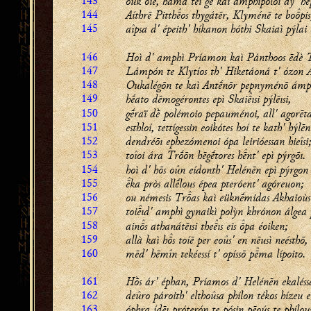
143
ouk oíē, háma tı ge kaì amphípoloi dý' hé
144
Aíthrē Pitthos thygátēr, Klyménē te bopis
145
aîpsa d' épeith' híkanon hóthi Skaiaì pýlai 
146
Hoì d' amphì Príamon kaì Pánthoos ēdè 
147
Lámpón te Klytíos th' Hiketáoná t' ózon Á
148
Oukalégōn te kaì Antḗnōr pepnyménō ámp
149
hḗato dēmogérontes epì Skaiısi pýlēısi,
150
gḗraï dḕ polémoio pepauménoi, all' agorēta
151
esthloí, tettígessin eoikótes hoí te kath' hýlēn
152
dendréōı ephezómenoi ópa leirióessan hieîsi
153
toîoi ára Trṓōn hēgḗtores hnt' epì pýrgōı.
154
hoì d' hōs oûn eídonth' Helénēn epì pýrgon
155
ka pròs allḗlous épea pteróent' agóreuon;
156
ou némesis Tras kaì eüknḗmidas Akhaioùs
157
toiıd' amphì gynaikì polỳn khrónon álgea 
158
ains athanátēısi theıs eis pa éoiken;
159
allà kaì hs toíē per eoûs' en nēusì neésthō,
160
mēd' hēmîn tekéessí t' opíssō pma lípoito.
161
Hṑs ár' éphan, Príamos d' Helénēn ekaléss
162
deûro pároith' elthoûsa phílon tékos hízeu 
163
óphra ídēı próterón te pósin pēoús te phílous