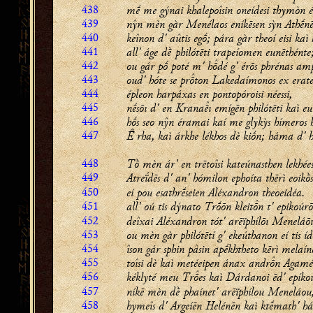
438
mḗ me gýnai khalepoîsin oneídesi thymòn é
439
nŷn mèn gàr Menélaos eníkēsen sỳn Athḗnē
440
keînon d' aûtis egṓ; pára gàr theoí eisi kaì
441
all' áge dḕ philótēti trapeíomen eunēthénte
442
ou gár pṓ poté m' hdé g' érōs phrénas am
443
oud' hóte se prton Lakedaímonos ex erate
444
épleon harpáxas en pontopóroisi néessi,
445
nḗsōı d' en Kranaı emígēn philótēti kaì eu
446
hṓs seo nŷn éramai kaí me glykỳs hímeros h
447
 rha, kaì árkhe lékhos dè kiṓn; háma d' he
448
Tṑ mèn ár' en trētoîsi kateúnasthen lekhées
449
Atreḯdēs d' an' hómilon ephoíta thērì eoikṑs
450
eí pou esathrḗseien Aléxandron theoeidéa.
451
all' oú tis dýnato Trṓōn kleitn t' epikoúr
452
deîxai Aléxandron tót' arēïphílōı Meneláōı
453
ou mèn gàr philótētí g' ekeúthanon eí tis íd
454
îson gár sphin pâsin apḗkhtheto kērì melaínē
455
toîsi dè kaì metéeipen ánax andrn Agam
456
kéklyté meu
Tres
kaì Dárdanoi ēd' epíkou
457
níkē mèn dḕ phaínet' arēïphílou Meneláou
458
hymeîs d' Argeíēn Helénēn kaì ktḗmath' h