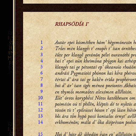
RHAPSŌDÍA Γ
1
Autàr epeì kósmēthen hám' hēgemónessin hé
2
Tres
mèn klaŋgı t' enopı t' ísan órnithes
3
ēǘte per klaŋgḕ geránōn pélei ouranóthi pr
4
haí t' epeì oûn kheimna phýgon kaì athé
5
klaŋgı taí ge pétontai ep' ōkeanoîo rhoáōn
6
andrási Pygmaíoisi phónon kaì kra phérou
7
ēériai d' ára taí ge kakḕn érida prophéront
8
hoì d' ár' ísan sigı ménea pneíontes Akhaio
9
en thymı memates alexémen allḗloisin.
10
Eût' óreos koryphısi Nótos katékheuen om
11
poimésin oú ti phílēn, kléptēı dé te nyktòs 
12
tóssón tís t' epileússei hóson t' epì lâan híēsi
13
hṑs ára tn hypò possì konísalos órnyt' aellḕ
14
erkhoménōn; mála d' ka diéprēsson pedíoi
15
Hoì d' hóte dḕ skhedòn san ep' allḗloisin ió