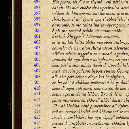
395
Hṑs pháto, tı d' ára thymòn enì stḗthessin
396
kaí rh' hōs oûn enóēse theâs perikalléa deir
397
stḗtheá th' himeróenta kaì ómmata marm
398
thámbēsén t' ár' épeita épos t' éphat' ék t
399
daimoníē, tí me taûta lilaíeai ēperopeúein
400
 pḗı me protérō políōn eû naiomenáōn
401
áxeis, ḕ Phrygíēs ḕ Mēıoníēs erateins,
402
eí tís toi kaì keîthi phílos merópōn anthrṓp
403
hoúneka dḕ nŷn dîon Aléxandron Menélao
404
nikḗsas ethélei stygerḕn emè oíkad' ágesthai
405
toúneka dḕ nŷn deûro dolophronéousa parés
406
hso par' autòn ioûsa, then d' apóeike kel
407
mēd' éti soîsi pódessin hypostrépseias Ólym
408
all' aieì perì keînon oḯzye kaí he phýlasse,
409
eis hó ké s' ḕ álokhon poiḗsetai ḕ hó ge doúl
410
keîse d' egṑn ouk eîmi; nemessētòn dé ken e
411
keínou porsanéousa lékhos; Trōıaì dé m' op
412
pâsai mōmḗsontai; ékhō d' ákhe' ákrita th
413
Tḕn dè kholōsaménē prosephṓnee dî' Aphrod
414
mḗ m' érethe skhetlíē, mḕ khōsaménē se me
415
tṑs dé s' apekhthḗrō hōs nŷn ékpagl' ephílēsa
416
méssōı d' amphotérōn mētísomai ékhthea l
417