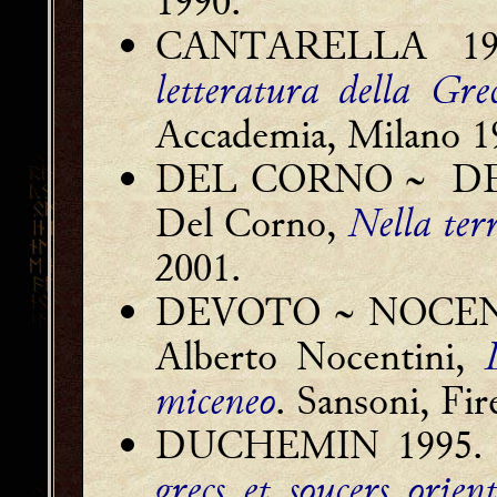
1990.
CANTARELLA 1967.
letteratura della Grec
Accademia, Milano 1
DEL CORNO ~ DEL
Del Corno,
Nella ter
2001.
DEVOTO ~ NOCENTI
Alberto Nocentini,
miceneo
. Sansoni, Fi
DUCHEMIN 1995. J
grecs et soucers orient