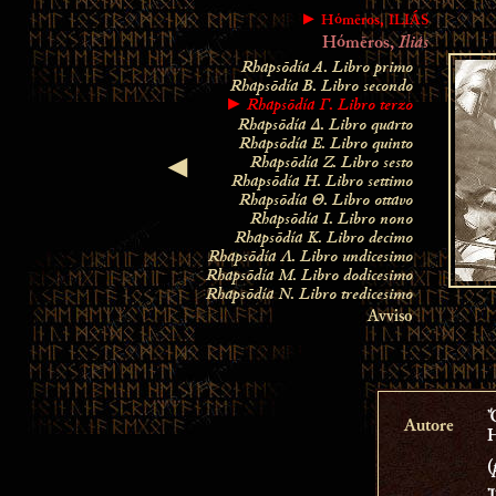
► Hómēros, ILIÁS
Iliás
Hómēros,
Rhapsōdía A
. Libro primo
Rhapsōdía B. Libro secondo
Rhapsōdía Γ
. Libro terzo
►
Rhapsōdía Δ. Libro quarto
Rhapsōdía Ε
. Libro quinto
Rhapsōdía Ζ. Libro sesto
◄
Rhapsōdía Η. Libro settimo
Rhapsōdía Θ. Libro ottavo
Rhapsōdía Ι. Libro nono
Rhapsōdía Κ. Libro decimo
Rhapsōdía
Λ. Libro undicesimo
Rhapsōdía
Μ. Libro dodicesimo
Rhapsōdía
Ν. Libro tredicesimo
Avviso
Autore
(