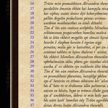
16
Trōsìn mèn promákhizen Aléxandros theoe
17
pardaléēn ṓmoisin ékhōn kaì kampýla tóx
18
kaì xíphos; autàr doûre dýō kekorythména
19
pállōn Argeíōn prokalízeto pántas arístous
20
antíbion makhésasthai en ainı dēïotti.
21
Tòn d' hōs oûn enóēsen arēḯphilos Menélao
22
erkhómenon propároithen homílou makrà 
23
hṓs te léōn ekhárē megálōı epì sṓmati kýrsa
24
heurṑn ḕ élaphon keraòn ḕ ágrion aîga
25
peináōn; mála gár te katesthíei, eí per àn 
26
seúōntai takhées te kýnes thaleroí t' aizēoí;
27
hṑs ekhárē Menélaos Aléxandron theoeidéa
28
ophthalmoîsin idṓn; pháto gàr tísesthai aleí
29
autíka d' ex okhéōn sỳn teúkhesin âlto kh
30
Tòn d' hōs oûn enóēsen Aléxandros theoeid
31
en promákhoisi phanénta, kateplḗgē phílon 
32
àps d' hetárōn eis éthnos ekházeto kr' alee
33
hōs d' hóte tís te drákonta idṑn palínorsos 
34
oúreos en bḗssēıs, hypó te trómos éllabe gyîa
35
àps d' anekhṓrēsen, khrós té min heîle pare
36
hṑs aûtis kath' hómilon édy Trṓōn agerṓkh
37
deísas Atréos huiòn Aléxandros theoeidḗs.