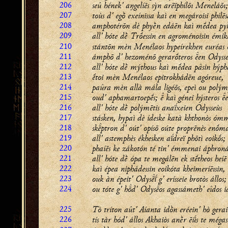
206
seû hének' aŋgelíēs sỳn arēïphílōı Meneláōı;
207
toùs d' egṑ exeínissa kaì en megároisi phílēs
208
amphotérōn dè phyḕn edáēn kaì mḗdea py
209
all' hóte dḕ Trṓessin en agroménoisin émik
210
stántōn mèn Menélaos hypeírekhen euréas
211
ámphō d' hezoménō gerarṓteros en Odysse
212
all' hóte dḕ mýthous kaì mḗdea pâsin hýp
213
ḗtoi mèn Menélaos epitrokhádēn agóreue,
214
paûra mèn allà mála ligéōs, epeì ou polým
215
oud' aphamartoepḗs;  kaì génei hýsteros e
216
all' hóte dḕ polýmētis anaḯxeien Odysseùs
217
stásken, hypaì dè ídeske katà khthonòs óm
218
skptron d' oút' opísō oúte proprēnès enṓm
219
all' astemphès ékhesken aḯdreï phōtì eoikṓs;
220
phaíēs ke zákotón té tin' émmenai áphroná 
221
all' hóte dḕ ópa te megálēn ek stḗtheos heíē
222
kaì épea niphádessin eoikóta kheimeríēısin,
223
ouk àn épeit' Odysḯ g' erísseie brotòs állos;
224
ou tóte g' hd' Odysos agassámeth' eîdos i
225
Tò tríton aût' Aíanta idṑn eréein' hò gerai
226
tís tàr hód' állos Akhaiòs anḕr ēǘs te mégas