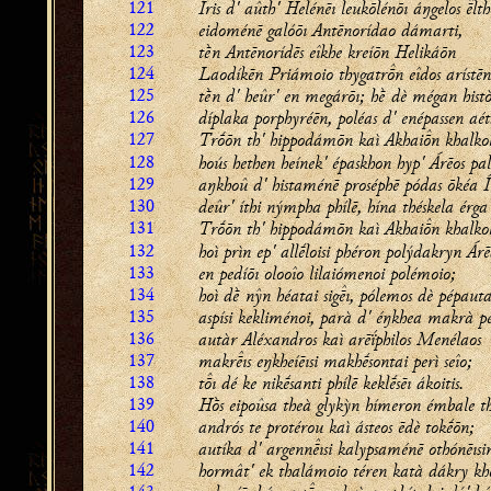
121
Îris d' aûth' Helénēı leukōlénōı áŋgelos lt
122
eidoménē galóōı Antēnorídao dámarti,
123
tḕn Antēnorídēs eîkhe kreíōn Helikáōn
124
Laodíkēn Priámoio thygatrn eîdos arístēn
125
tḕn d' heûr' en megárōı; hḕ dè mégan hist
126
díplaka porphyréēn, poléas d' enépassen aét
127
Trṓōn th' hippodámōn kaì Akhain khalko
128
hoús hethen heínek' épaskhon hyp' Árēos p
129
aŋkhoû d' histaménē proséphē pódas ōkéa Îr
130
deûr' íthi nýmpha phílē, hína théskela érga
131
Trṓōn th' hippodámōn kaì Akhain khalko
132
hoì prìn ep' allḗloisi phéron polýdakryn Ár
133
en pedíōı olooîo lilaiómenoi polémoio;
134
hoì dḕ nŷn héatai sigı, pólemos dè pépauta
135
aspísi kekliménoi, parà d' éŋkhea makrà p
136
autàr Aléxandros kaì arēḯphilos Menélaos
137
makrıs eŋkheíēısi makhḗsontai perì seîo;
138
tı dé ke nikḗsanti phílē keklḗsēı ákoitis.
139
Hṑs eipoûsa theà glykỳn hímeron émbale t
140
andrós te protérou kaì ásteos ēdè tokḗōn;
141
autíka d' argennısi kalypsaménē othónēısi
142
hormât' ek thalámoio téren katà dákry kh