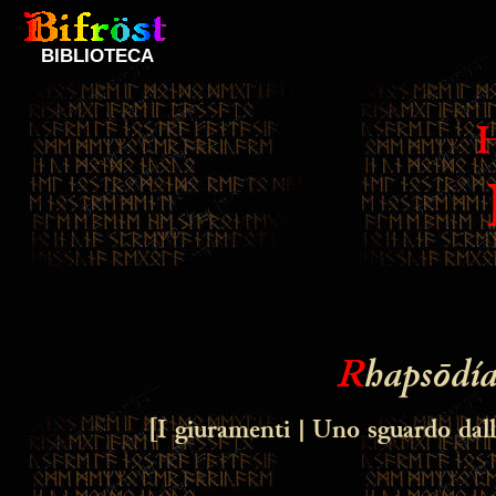
BIBLIOTECA
R
hapsōdí
[I giuramenti | Uno sguardo dal