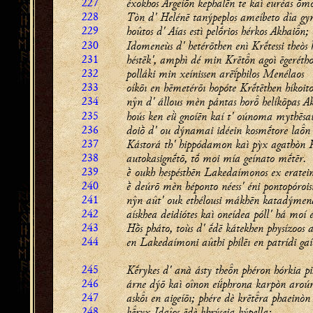
227
éxokhos Argeíōn kephalḗn te kaì euréas ṓm
228
Tòn d' Helénē tanýpeplos ameíbeto dîa gy
229
hoûtos d' Aías estì pelṓrios hérkos Akhain;
230
Idomeneùs d' hetérōthen enì Krḗtessi theòs 
231
héstēk', amphì dé min Krētn agoì ēgerétho
232
polláki min xeínissen arēḯphilos Menélaos
233
oíkōı en hēmetérōı hopóte Krḗtēthen híkoito
234
nŷn d' állous mèn pántas hor helíkōpas Ak
235
hoús ken eǜ gnoíēn kaí t' oúnoma mythēs
236
doiṑ d' ou dýnamai idéein kosmḗtore lan
237
Kástorá th' hippódamon kaì pỳx agathòn 
238
autokasignḗtō, tṓ moi mía geínato mḗtēr.
239
ḕ oukh hespésthēn Lakedaímonos ex eratein
240
ḕ deúrō mèn héponto néess' éni pontopóroisi
241
nŷn aût' ouk ethélousi mákhēn katadýmen
242
aískhea deidiótes kaì oneídea póll' há moí e
243
Hṑs pháto, toùs d' ḗdē kátekhen physízoos 
244
en Lakedaímoni aûthi phílēı en patrídi gaí
245
Kḗrykes d' anà ásty then phéron hórkia pi
246
árne dýō kaì oînon eǘphrona karpòn aroúr
247
askı en aigeíōı; phére dè krētra phaeinòn
248
kryx Idaîos ēdè khrýseia kýpella;