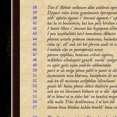
38
Tòn d' Héktōr neíkessen idṑn aiskhroîs epée
39
Dýspari eîdos áriste gynaimanès ēperopeut
40
aíth' ópheles ágonós t' émenai ágamós t' ap
41
kaí ke tò bouloímēn, kaí ken polỳ kérdion 
42
ḕ hoútō lṓbēn t' émenai kaì hypópsion állō
43
 pou kaŋkhalóōsi kárē komóōntes Akhaioì
44
phántes arista prómon émmenai, hoúneka
45
eîdos ép', all' ouk ésti bíē phresìn oudé tis a
46
 toiósde eṑn en pontopóroisi néessi
47
pónton epiplṓsas, hetárous eríēras ageíras,
48
mikhtheìs allodapoîsi gynaîk' eueidé' anges
49
ex apíēs gaíēs nyòn andrn aikhmētáōn
50
patrí te sı méga pma pólēḯ te pantí te d
51
dysmenésin mèn khárma, katēpheíēn dè soì
52
ouk àn dḕ meíneias arēḯphilon Menélaon?
53
gnoíēs kh' hoíou phōtòs ékheis thalerḕn pará
54
ouk án toi khraísmēı kítharis tá te dr' Ap
55
hḗ te kómē tó te eîdos hót' en koníēısi migeí
56
allà mála
Tres
deidḗmones;  té ken ḗdē
57
láïnon hésso khitna kakn hénekh' hóssa éo