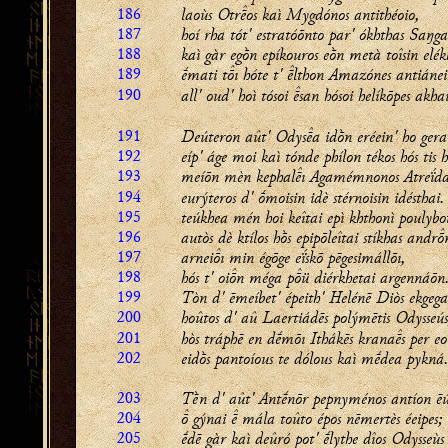
186
laoùs Otros kaì Mygdónos antithéoio,
187
hoí rha tót' estratóōnto par' ókhthas Saŋga
188
kaì gàr egṑn epíkouros eṑn metà toîsin elék
189
ḗmati tı hóte t' lthon Amazónes antiánei
190
all' oud' hoì tósoi san hósoi helíkōpes
akhai
191
Deúteron aût' Odysa idṑn eréein' ho gerai
192
eíp' áge moi kaì tónde phílon tékos hós tis h
193
meíōn mèn kephalı Agamémnonos Atreḯda
194
eurýteros d' ṓmoisin idè stérnoisin idésthai.
195
teúkhea mén hoi keîtai epì khthonì poulybot
196
autòs dè ktílos hṑs epipōleîtai stíkhas andr
197
arneiı min égōge eḯskō pēgesimállōı,
198
hós t' oin méga pü diérkhetai argennáōn
199
Tòn d' ēmeíbet' épeith' Helénē Diòs ekgega
200
hoûtos d' aû Laertiádēs polýmētis Odysseús
201
hòs tráphē en dḗmōı Ithákēs kranas per eo
202
eidṑs pantoíous te dólous kaì mḗdea pykná.
203
Tḕn d' aût' Antḗnōr pepnyménos antíon ē
204
 gýnai  mála toûto épos nēmertès éeipes;
205
ḗdē gàr kaì deûró pot' ḗlythe dîos Odysseùs