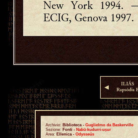
New York 1994.
ECIG, Genova 1997.
ILIÁS
◄
Rapsōdía 
Archivio:
Biblioteca -
Guglielmo da Baskerville
Sezione:
Fonti -
Nabū-kudurri-uṣur
Area:
Ellenica -
Odysseús