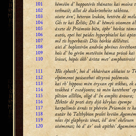
101
hēméōn d' hoppotérōı thánatos kaì moîra t
102
tethnaíē; álloi dè diakrintheîte tákhista.
103
oísete árn', héteron leukón, hetérēn dè mél
104
Gı te kaì Ēelíōı; Diì d' hēmeîs oísomen ál
105
áxete dè Priámoio bíēn, óphr' hórkia támn
106
autós, epeí hoi paîdes hyperphíaloi kaì ápist
107
mḗ tis hyperbasíēı Diòs hórkia dēlḗsētai.
108
aieì d' hoplotérōn andrn phrénes ēeréthont
109
hoîs d' ho gérōn metéēısin háma próssō kaì 
110
leússei, hópōs ókh' árista met' amphotéroisi
111
Hṑs éphath', hoì d' ekhárēsan
akhaioí
te Tr
112
elpómenoi paúsasthai oïzyroû polémoio.
113
kaí rh' híppous mèn éryxan epì stíkhas, ek 
114
teúkheá t' exedýonto; tà mèn katéthent' epì
115
plēsíon allḗlōn, olígē d' n amphìs ároura;
116
Héktōr dè protì ásty dýō kḗrykas épempe
117
karpalímōs árnás te phérein Príamón te kal
118
autàr hò Talthýbion proḯei kreíōn Agamé
119
nas épi glaphyràs iénai, ēd' árn' ekéleuen
120
oisémenai; hò d' ár' ouk apíthēs' Agamémn