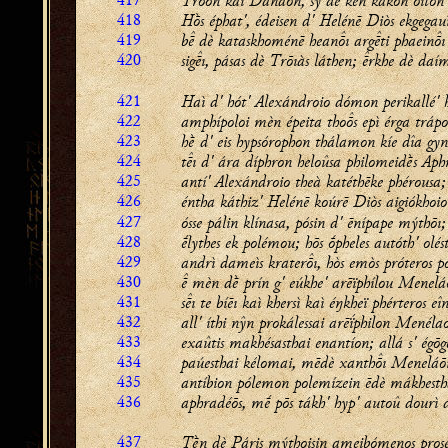
Trṓōn kaì Danan, sỳ dé ken kakòn oîton 
418
Hṑs éphat', édeisen d' Helénē Diòs ekgegau
419
b dè kataskhoménē heanı argti phaeinı
420
sigı, pásas dè Trōıàs láthen; rkhe dè daí
421
Haì d' hót' Alexándroio dómon perikallé' 
422
amphípoloi mèn épeita thos epì érga trápo
423
hḕ d' eis hypsórophon thálamon kíe dîa gyn
424
tı d' ára díphron heloûsa philomeidḕs Aph
425
antí' Alexándroio theà katéthēke phérousa;
426
éntha káthiz' Helénē koúrē Diòs aigiókhoio
427
ósse pálin klínasa, pósin d' ēnípape mýthōı;
428
ḗlythes ek polémou; hōs ṓpheles autóth' olés
429
andrì dameìs kraterı, hòs emòs próteros pó
430
 mèn dḕ prín g' eúkhe' arēïphílou Menelá
431
sı te bíēı kaì khersì kaì éŋkheï phérteros eî
432
all' íthi nŷn prokálessai arēḯphilon Menéla
433
exaûtis makhésasthai enantíon; allá s' égōg
434
paúesthai kélomai, mēdè xanthı Meneláō
435
antíbion pólemon polemízein ēdè mákhesth
436
aphradéōs, mḗ pōs tákh' hyp' autoû dourì 
437
Tḕn dè Páris mýthoisin ameibómenos prosé