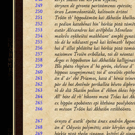
249
ótrynen dè géronta paristámenos epéessin;
250
órseo Laomedontiádē, kaléousin áristoi
251
Trṓōn th' hippodámōn kaì Akhain khalko
252
es pedíon katabnai hín' hórkia pistà támēt
253
autàr Aléxandros kaì arēḯphilos Menélaos
254
makrıs eŋkheíēısi makhḗsont' amphì gynai
255
tı dé ke nikḗsanti gynḕ kaì ktḗmath' hépoi
256
hoì d' álloi philótēta kaì hórkia pistà tamó
257
naíoimen Troíēn eribṓlaka, toì dè néontai
258
Árgos es hippóboton kaì Akhaiḯda kalligýna
259
Hṑs pháto rhígēsen d' hò gérōn, ekéleuse d' 
260
híppous zeugnýmenai; toì d' otraléōs epítho
261
àn d' ár' ébē Príamos, katà d' hēnía teînen
262
pàr dé hoi Antḗnōr perikalléa bḗseto díphro
263
tṑ dè dià Skain pedíon d' ékhon ōkéas híp
264
All' hóte dḗ rh' híkonto metà Tras kaì Ak
265
ex híppōn apobántes epì khthóna poulybóte
266
es mésson Trṓōn kaì Akhain estikhóōnto.
267
órnyto d' autík' épeita ánax andrn Aga
268
àn d' Odyseùs polýmētis; atàr kḗrykes aga
269
hórkia pistà then sýnagon, krētri dè oîno