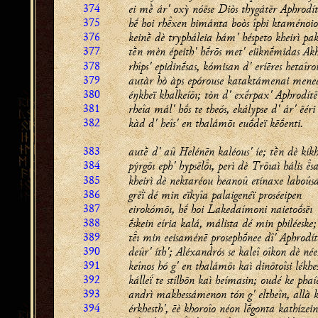
374
ei mḕ ár' oxỳ nóēse Diòs thygátēr Aphrodít
375
hḗ hoi rhxen himánta boòs îphi ktaménoio
376
keinḕ dè trypháleia hám' héspeto kheirì pak
377
tḕn mèn épeith' hḗrōs met' eüknḗmidas Ak
378
rhîps' epidinḗsas, kómisan d' eríēres hetaîro
379
autàr hò àps epórouse kataktámenai mene
380
éŋkheï khalkeíōı; tòn d' exḗrpax' Aphrodítē
381
rheîa mál' hṓs te theós, ekálypse d' ár' ēéri 
382
kàd d' heîs' en thalámōı euṓdeï kēṓenti.
383
autḕ d' aû Helénēn kaléous' íe; tḕn dè kík
384
pýrgōı eph' hypsēlı, perì dè Trōıaì hális s
385
kheirì dè nektaréou heanoû etínaxe laboûsa
386
grēï̀ dé min eïkyîa palaigenéï proséeipen
387
eirokómōı, hḗ hoi Lakedaímoni naietoṓsēı
388
ḗskein eíria kalá, málista dé min philéeske;
389
tı min eeisaménē prosephṓnee dî' Aphrodít
390
deûr' íth'; Aléxandrós se kaleî oîkon dè née
391
keînos hó g' en thalámōı kaì dinōtoîsi lékhes
392
kálleḯ te stílbōn kaì heímasin; oudé ke phaí
393
andrì makhessámenon tón g' eltheîn, allà 
394
érkhesth', ēè khoroîo néon lḗgonta kathízein