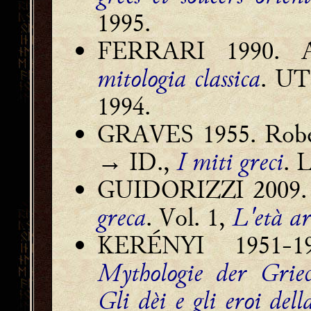
1995.
FERRARI 1990. A
mitologia classica
. UT
1994.
GRAVES 1955. Robe
ID.,
I miti greci
. 
→
GUIDORIZZI 2009. G
greca
. Vol. 1,
L'età ar
KERÉNYI 1951-19
Mythologie der Griec
Gli dèi e gli eroi del