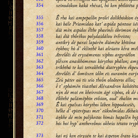
354
xeinodókon kakà rhéxai, hó ken philótēta p
355
 rha kaì ampepalṑn proḯei dolikhóskion é
356
kaì bále Priamídao kat' aspída pántose ísē
357
dià mèn aspídos lthe phaeins óbrimon éŋk
358
kaì dià thṓrēkos polydaidálou ērḗreisto;
359
antikrỳ dè paraì lapárēn diámēse khitna
360
éŋkhos; hò d' eklínthē kaì aleúato kra mé
361
Atreḯdēs dè eryssámenos xíphos argyróēlon
362
plxen anaskhómenos kórythos phálon; amph
363
trikhthá te kaì tetrakhthà diatryphèn ékpese
364
Atreḯdēs d' ṓımōxen idṑn eis ouranòn eurý
365
Zeû páter oú tis seîo then oloṓteros állos;
366
 t' ephámēn tísasthai Aléxandron kakótēto
367
nŷn dé moi en kheíressin ágē xíphos, ek dé
368
ēḯkhthē palámēphin etṓsion, oud' ébalón m
369
 kaì epaḯxas kórythos láben hippodaseíēs,
370
hélke d' epistrépsas met' eüknḗmidas Akhai
371
áŋkhe dé min polýkestos himàs hapalḕn hyp
372
hós hoi hyp' antherenos okheùs tétato tryph
373
kaí ný ken eíryssén te kaì áspeton ḗrato kŷd