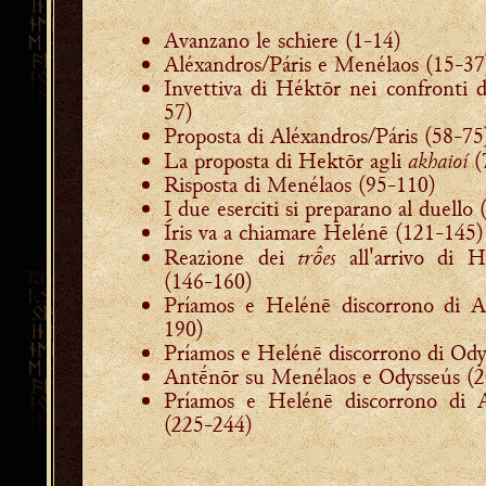
Avanzano le schiere (1-14)
Aléxandros/Páris e Menélaos (15-37
Invettiva di Héktōr nei confronti 
57)
Proposta di Aléxandros/Páris (58-75
akhaioí
La proposta di Hektōr agli
(
Risposta di Menélaos (95-110)
I due eserciti si preparano al duello
Íris va a chiamare Helénē (121-145)
tres
Reazione dei
all'arrivo di H
(146-160)
Príamos e Helénē discorrono di
190)
Príamos e Helénē discorrono di Ody
Antḗnōr su Menélaos e Odysseús (
Príamos e Helénē discorrono di 
(225-244)