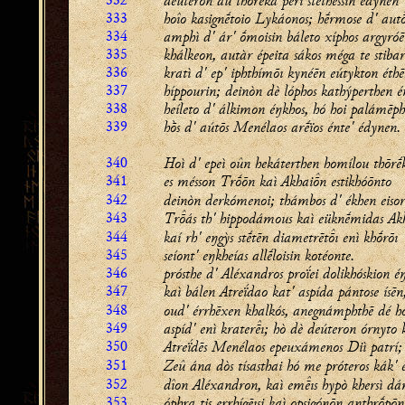
deúteron aû thṓrēka perì stḗthessin édynen
333
hoîo kasignḗtoio Lykáonos; hḗrmose d' aut
334
amphì d' ár' ṓmoisin báleto xíphos argyróē
335
khálkeon, autàr épeita sákos méga te stibar
336
kratì d' ep' iphthímōı kynéēn eútykton éth
337
híppourin; deinòn dè lóphos kathýperthen é
338
heíleto d' álkimon éŋkhos, hó hoi palámēph
339
hṑs d' aútōs Menélaos arḗïos énte' édynen.
340
Hoì d' epeì oûn hekáterthen homílou thōrḗ
341
es mésson Trṓōn kaì Akhain estikhóōnto
342
deinòn derkómenoi; thámbos d' ékhen eisor
343
Trás th' hippodámous kaì eüknḗmidas Akh
344
kaí rh' eŋgỳs stḗtēn diametrētı enì khṓrōı
345
seíont' eŋkheías allḗloisin kotéonte.
346
prósthe d' Aléxandros proḯei dolikhóskion é
347
kaì bálen Atreḯdao kat' aspída pántose ísēn
348
oud' érrhēxen khalkós, anegnámphthē dé h
349
aspíd' enì kraterı; hò dè deúteron órnyto 
350
Atreḯdēs Menélaos epeuxámenos Diì patrí;
351
Zeû ána dòs tísasthai hó me próteros kák' 
352
dîon Aléxandron, kaì emıs hypò khersì dá
353
óphra tis errhígēısi kaì opsigónōn anthrṓpōn