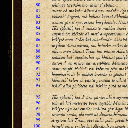
80
ioîsín te tityskómenoi láessí t' éballon;
81
autàr hò makròn áüsen ánax andrn Ag
82
ískhesth' Argeîoi, mḕ bállete koûroi Akhain
83
steûtai gár ti épos eréein korythaíolos Hékt
84
Hṑs éphath', hoì d' éskhonto mákhēs áneṓı 
85
essyménōs; Héktōr dè met' amphotéroisin é
86
kéklyté meu
Tres
kaì eüknḗmides Akhaioì
87
mŷthon Alexándroio, toû heíneka neîkos ór
88
állous mèn kéletai Tras kaì pántas Akhai
89
teúkhea kál' apothésthai epì khthonì poulybo
90
autòn d' en méssōı kaì arēḯphilon Menélao
91
oíous amph' Helénēı kaì ktḗmasi pâsi mákh
92
hoppóteros dé ke nikḗsēı kreíssōn te génētai
93
ktḗmath' helṑn eû pánta gynaîká te oíkad' 
94
hoì d' álloi philótēta kaì hórkia pistà tám
95
Hṑs éphath', hoì d' ára pántes akḕn egénont
96
toîsi dè kaì metéeipe boḕn agathòs Menélao
97
kéklyte nŷn kaì emeîo; málista gàr álgos h
98
thymòn emón, phronéō dè diakrinthḗmenai
99
Argeíous kaì Tras, epeì kakà pollà pépasth
100
heínek' ems éridos kaì Alexándrou hének' 