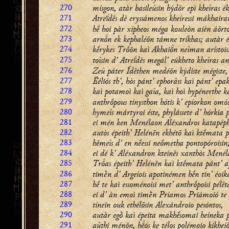
270
mísgon, atàr basileûsin hýdōr epì kheîras é
271
Atreḯdēs dè eryssámenos kheíressi mákhaira
272
hḗ hoi pàr xípheos méga kouleòn aièn áōrto
273
arnn ek kephaléōn támne tríkhas; autàr é
274
kḗrykes Trṓōn kaì Akhain neîman arístois
275
toîsin d' Atreḯdēs megál' eúkheto kheîras a
276
Zeû páter Ídēthen medéōn kýdiste mégiste,
277
Ēéliós th', hòs pánt' ephorâıs kaì pánt' epak
278
kaì potamoì kaì gaîa, kaì hoì hypénerthe 
279
anthrṓpous tínysthon hótis k' epíorkon omós
280
hymeîs mártyroi éste, phylássete d' hórkia p
281
ei mén ken Menélaon Aléxandros katapéph
282
autòs épeith' Helénēn ekhétō kaì ktḗmata 
283
hēmeîs d' en nḗessi neṓmetha pontopóroisin
284
ei dé k' Aléxandron kteínēı xanthòs Menél
285
Tras épeith' Helénēn kaì ktḗmata pánt' 
286
timḕn d' Argeíois apotinémen hḗn tin' éoik
287
hḗ te kaì essoménoisi met' anthrṓpoisi pélēt
288
ei d' àn emoì timḕn Príamos Priámoió te 
289
tínein ouk ethélōsin Alexándroio pesóntos,
290
autàr egṑ kaì épeita makhḗsomai heíneka p
291
aûthi ménōn, hós ke télos polémoio kikheíō