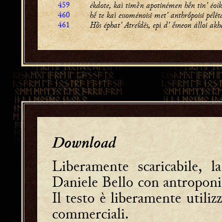
459
ékdote, kaì timḕn apotinémen hḗn tin' éoik
460
hḗ te kaì essoménoisi met' anthrṓpoisi pélēt
461
Hṑs éphat' Atreḯdēs, epì d' ḗıneon álloi
akh
Download
Liberamente scaricabile, l
Daniele Bello con antroponi
Il testo è liberamente utiliz
commerciali.