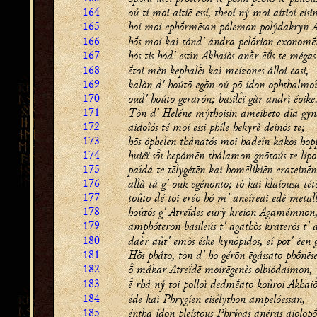
164
oú tí moi aitíē essí, theoí ný moi aítioí eisi
165
hoí moi ephṓrmēsan pólemon polýdakryn 
166
hṓs moi kaì tónd' ándra pelṓrion exonomḗ
167
hós tis hód' estìn Akhaiòs anḕr ēǘs te mégas
168
ḗtoi mèn kephalı kaì meízones álloi éasi,
169
kalòn d' hoútō egṑn oú pō ídon ophthalmoî
170
oud' hoútō gerarón; basilï gàr andrì éoike
171
Tòn d' Helénē mýthoisin ameíbeto dîa gyn
172
aidoîós té moí essi phíle hekyrè deinós te;
173
hōs óphelen thánatós moi hadeîn kakòs hop
174
huiéï sı hepómēn thálamon gnōtoús te lipo
175
paîdá te tēlygétēn kaì homēlikíēn erateinḗn
176
allà tá g' ouk egénonto; tò kaì klaíousa tét
177
toûto dé toi eréō hó m' aneíreai ēdè metall
178
hoûtós g' Atreḯdēs eurỳ kreíōn Agamémnōn
179
amphóteron basileús t' agathòs kraterós t' 
180
daḕr aût' emòs éske kynṓpidos, eí pot' éēn g
181
Hṑs pháto, tòn d' ho gérōn ēgássato phṓnēsé
182
 mákar Atreḯdē moirēgenès olbiódaimon,
183
 rhá ný toi polloì dedmḗato koûroi Akhai
184
ḗdē kaì Phrygíēn eisḗlython ampelóessan,
185
éntha ídon pleístous Phrýgas anéras aiolopṓ