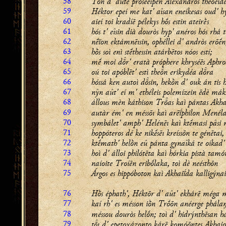
58
Tòn d' aûte proséeipen Aléxandros theoeidḗ
59
Héktor epeí me kat' aîsan eneíkesas oud' h
60
aieí toi kradíē pélekys hṓs estin ateirḕs
61
hós t' eîsin dià douròs hyp' anéros hós rhá t
62
nḗïon ektámnēısin, ophéllei d' andròs erōḗn
63
hṑs soì enì stḗthessin atárbētos nóos estí;
64
mḗ moi dr' eratà próphere khryséēs Aphrod
65
oú toi apóblēt' estì then erikydéa dra
66
hóssá ken autoì dsin, hekṑn d' ouk án tis h
67
nŷn aût' eí m' ethéleis polemízein ēdè mák
68
állous mèn káthison Tras kaì pántas Akha
69
autàr ém' en méssōı kaì arēḯphilon Menél
70
symbálet' amph' Helénēı kaì ktḗmasi pâsi 
71
hoppóteros dé ke nikḗsēı kreíssōn te génētai,
72
ktḗmath' helṑn eû pánta gynaîká te oíkad' 
73
hoì d' álloi philótēta kaì hórkia pistà tamó
74
naíoite Troíēn eribṓlaka, toì dè neésthōn
75
Árgos es hippóboton kaì Akhaiḯda kalligýna
76
Hṑs éphath', Héktōr d' aût' ekhárē méga 
77
kaí rh' es mésson iṑn Trṓōn anéerge phála
78
méssou douròs helṓn; toì d' hidrýnthēsan h
79
tı d' epetoxázonto kárē komóōntes Akhaio