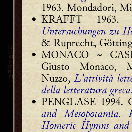
1963. Mondadori, Mi
KRAFFT 1963. F
Untersuchungen zu H
& Ruprecht, Götting
MONACO ~ CASE
Giusto Monaco, Ma
Nuzzo,
L'attività let
della letteratura greca
PENGLASE 1994. Ch
and Mesopotamia. Pa
Homeric Hymns and 