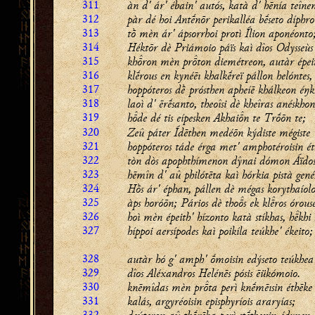
311
àn d' ár' ébain' autós, katà d' hēnía teînen
312
pàr dé hoi Antḗnōr perikalléa bḗseto díphro
313
tṑ mèn ár' ápsorrhoi protì Ílion aponéonto
314
Héktōr dè Priámoio páïs kaì dîos Odysseùs
315
khron mèn prton diemétreon, autàr épei
316
klḗrous en kynéēı khalkḗreï pállon helóntes,
317
hoppóteros dḕ prósthen apheíē khálkeon éŋk
318
laoì d' ērḗsanto, theoîsi dè kheîras anéskhon
319
hde dé tis eípesken Akhain te Trṓōn te;
320
Zeû páter Ídēthen medéōn kýdiste mégiste
321
hoppóteros táde érga met' amphotéroisin ét
322
tòn dòs apophthímenon dŷnai dómon Áïdos 
323
hēmîn d' aû philótēta kaì hórkia pistà gené
324
Hṑs ár' éphan, pállen dè mégas korythaíol
325
àps horóōn; Pários dè thos ek klros órous
326
hoì mèn épeith' hízonto katà stíkhas, hkhi 
327
híppoi aersípodes kaì poikíla teúkhe' ékeito;
328
autàr hó g' amph' ṓmoisin edýseto teúkhea
329
dîos Aléxandros Helénēs pósis ēükómoio.
330
knēmîdas mèn prta perì knḗmēısin éthēke
331
kalás, argyréoisin episphyríois araryías;
332