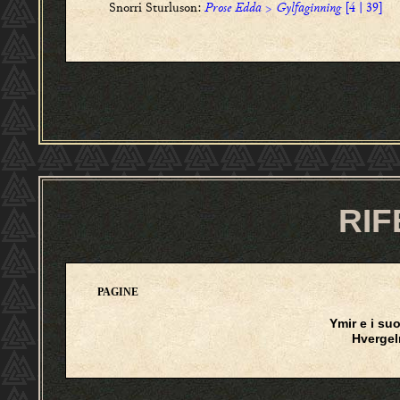
Snorri Sturluson:
Prose Edda
>
Gylfaginning
[4 | 39]
RIF
PAGINE
Ymir e i suo
Hverge