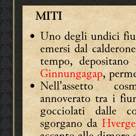
MITI
Uno degli undici fi
emersi dal calderon
tempo, depositano l
Ginnungagap
, perme
Nell'assetto cos
annoverato tra i fi
gocciolati dalle 
sgorgano da
Hverge
accanto alle dimore d