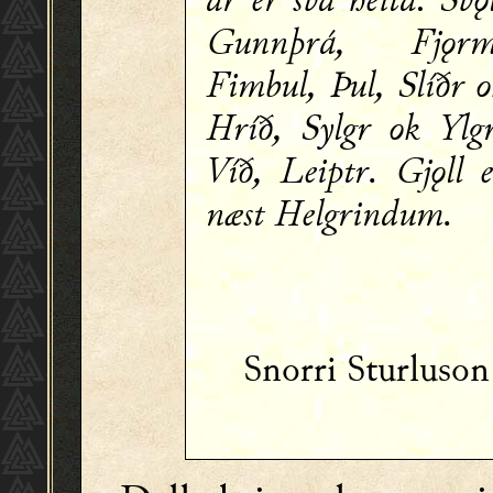
Gunnþrá, Fjǫrm
Fimbul, Þul, Slíðr 
Hríð, Sylgr ok Ylgr
Víð, Leiptr. Gjǫll 
næst Helgrindum.
Snorri Sturluso