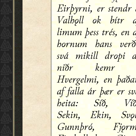
Eirþyrni, er stendr 
Valhǫll ok bítr a
limum þess trés, en 
hornum hans verð
svá mikill dropi a
niðr kemr 
Hvergelmi, en þaða
af falla ár þær er s
heita: Síð, Víð
Sekin, Ekin, Svǫl
Gunnþró, Fjǫrm