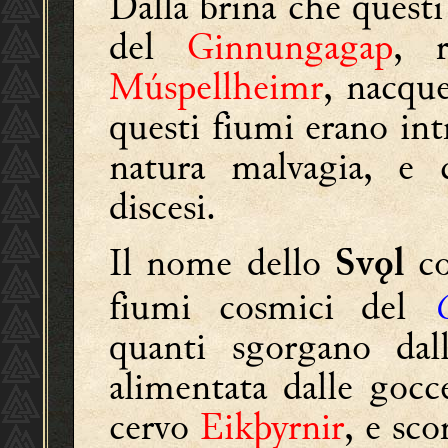
Dalla brina che questi
del
Ginnungagap
, r
Múspellheimr
, nacq
questi fiumi erano int
natura malvagia, e c
discesi.
Il nome dello
co
Svǫl
fiumi cosmici del
quanti sgorgano da
alimentata dalle gocc
cervo
Eikþyrnir
, e sco