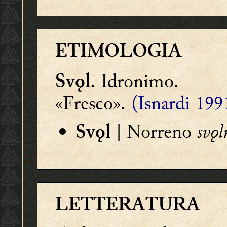
ETIMOLOGIA
. Idronimo.
Svǫl
«Fresco».
(Isnardi 199
| Norreno
svǫl
Svǫl
LETTERATURA