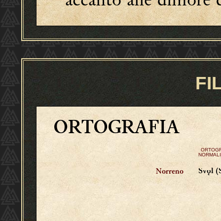
FI
ORTOGRAFIA
ORTOGR
NORMALI
Svǫl (
Norreno