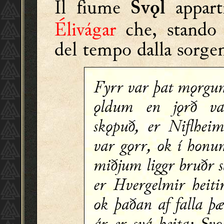
Il fiume
appart
Svǫl
Élivágar
che, stando 
del tempo dalla sorge
Fyrr var þat mǫrgu
ǫldum en jǫrð va
skǫpuð, er Niflheim
var gǫrr, ok í honu
miðjum liggr bruðr 
er Hvergelmir heiti
ok þaðan af falla þ
ár er svá heita: Svǫ