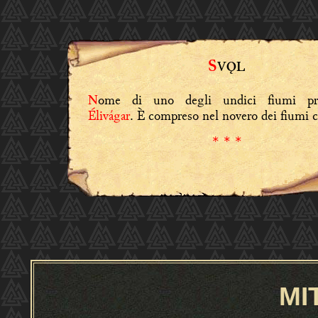
S
VǪL
ome di uno degli undici fiumi pri
N
Élivágar
. È compreso nel novero dei fiumi c
* * *
MI