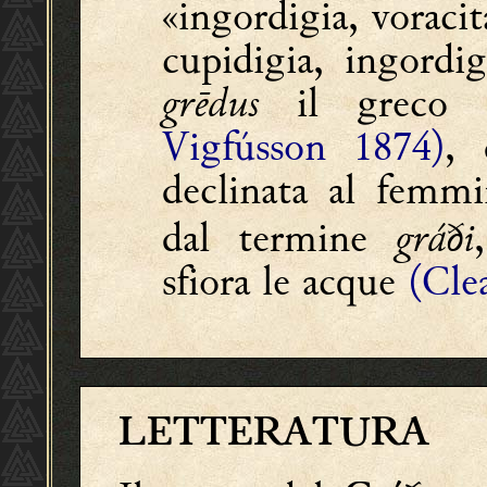
«ingordigia, voracit
cupidigia, ingordig
grēdus
il greco
Vigfússon 1874)
, 
declinata al femmi
dal termine
gráði
sfiora le acque
(Cle
LETTERATURA