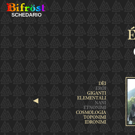
SCHEDARIO
É
◄