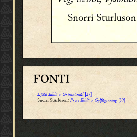
Snorri Sturluso
FONTI
Ljóða Edda
>
Grímnismál
[27]
Snorri Sturluson:
Prose Edda
>
Gylfaginning
[39]