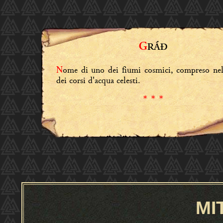
G
RÁÐ
ome di uno dei fiumi cosmici, compreso ne
N
dei corsi d'acqua celesti.
* * *
MI