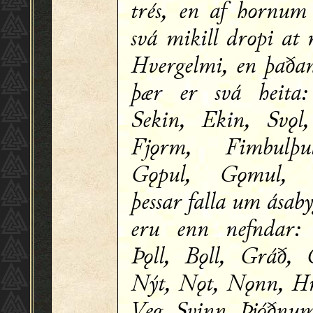
trés, en af hornum
svá mikill dropi at
Hvergelmi, en þaðan
þær er svá heita:
Sekin, Ekin, Svǫl
Fjǫrm, Fimbulþu
Gǫpul, Gǫmul, G
þessar falla um ásaby
eru enn nefndar:
Þǫll, Bǫll, Gráð, 
Nýt, Nǫt, Nǫnn, Hr
Veg, Svinn, Þjóðnu