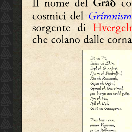
Il nome del
co
Gráð
cosmici del
Grímnism
sorgente di
Hvergel
che colano dalle corn
Síð ok Víð,
Sækin ok Ækin,
Svǫl ok Gunnþró,
Fjǫrm ok Fimbulþul,
Rín ok Rennandi,
Gipul ok Gǫpul,
Gǫmul ok Geirvimul,
þær hverfa um hodd goða,
Þyn ok Vin,
Þǫll ok Hǫll,
Gráð ok Gunnþorin.
Vína heitir enn,
ǫnnor Vegsvinn,
þriðja Þjóðnuma,