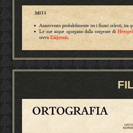
MITI
Annoverato probabilmente tra i fiumi celesti, tra 
Le sue acque sgorgano dalla sorgente di
Hvergel
cervo
Eikþyrnir
.
FI
ORTOGRAFIA
ORTO
NORMA