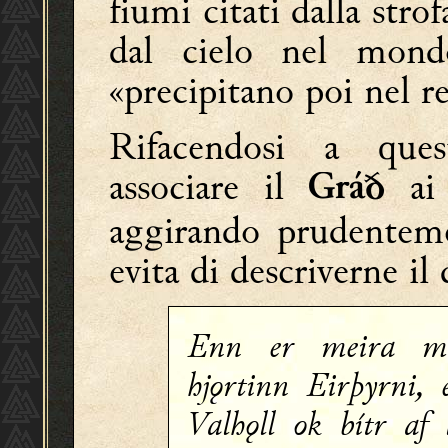
fiumi citati dalla stro
dal cielo nel mon
«precipitano poi nel r
Rifacendosi a ques
associare il
ai 
Gráð
aggirando prudenteme
evita di descriverne il 
Enn er meira m
hjǫrtinn Eirþyrni, 
Valhǫll ok bítr af