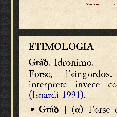
G
Norreno
ETIMOLOGIA
. Idronimo.
Gráð
Forse, l'«ingordo
interpreta invece c
(Isnardi 1991)
.
| (
) Forse 
Gráð
α