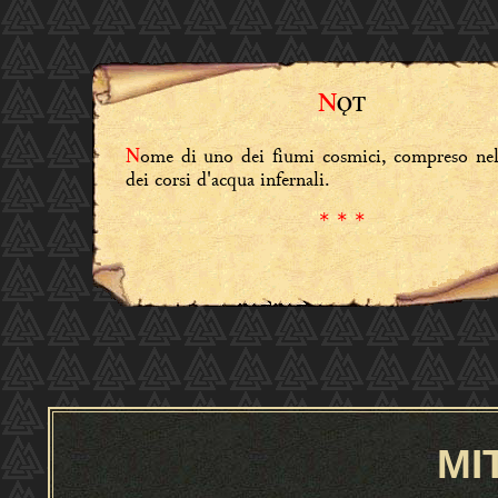
N
ǪT
ome di uno dei fiumi cosmici, compreso ne
N
dei corsi d'acqua infernali.
* * *
MI