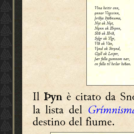
Vína heitir enn,
ǫnnor Vegsvinn,
þriðja Þjóðnuma,
Nyt ok Nǫt,
Nǫnn ok Hrǫnn,
Slíð ok Hrið,
Sylgr ok Ylgr,
Víð ok Ván,
Vǫnd ok Strǫnd,
Gjǫll ok Leiptr,
þær falla gumnom nær,
en falla til heilar heðan.
Il
è citato da Sno
Þyn
la lista del
Grímnism
destino del fiume.