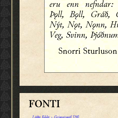
eru enn nefndar:
Þǫll, Bǫll, Gráð, 
Nýt, Nǫt, Nǫnn, Hr
Veg, Svinn, Þjóðnu
Snorri Sturluso
FONTI
Ljóða Edda
>
Grímnismál
[28]