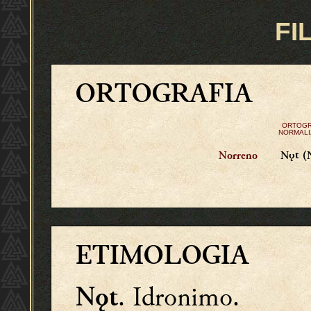
FI
ORTOGRAFIA
ORTOGR
NORMALI
Nǫt (
Norreno
ETIMOLOGIA
. Idronimo.
Nǫt