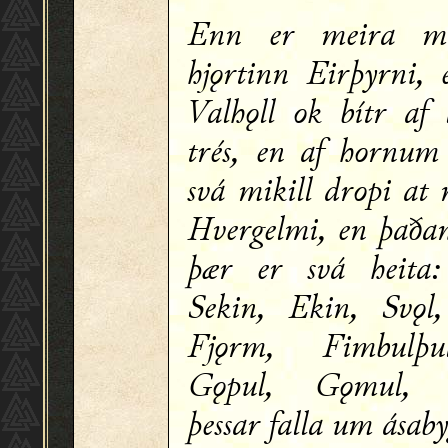
Enn er meira m
hjǫrtinn Eirþyrni, 
Valhǫll ok bítr af
trés, en af hornum
svá mikill dropi at
Hvergelmi, en þaðan
þær er svá heita:
Sekin, Ekin, Svǫl
Fjǫrm, Fimbulþu
Gǫpul, Gǫmul, G
þessar falla um ásaby