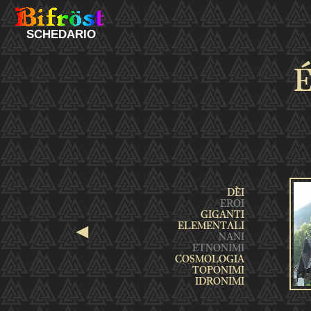
SCHEDARIO
É
◄