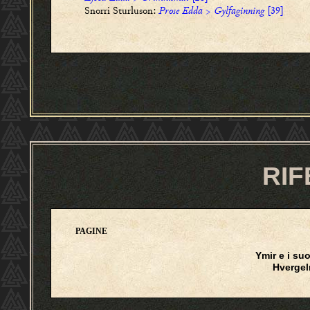
Snorri Sturluson:
Prose Edda
>
Gylfaginning
[39]
RIF
PAGINE
Ymir e i suo
Hverge