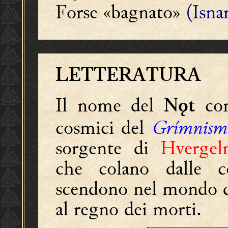
Forse «bagnato»
(Isna
LETTERATURA
Il nome del
com
Nǫt
cosmici del
Grímnism
sorgente di
Hvergel
che colano dalle 
scendono nel mondo d
al regno dei morti.