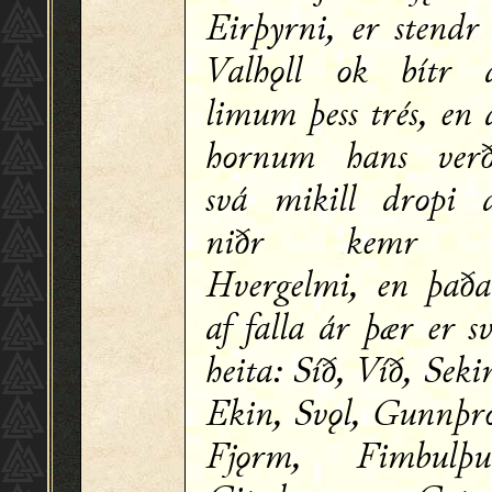
Eirþyrni, er stendr
Valhǫll ok bítr 
limum þess trés, en 
hornum hans ver
svá mikill dropi 
niðr kemr 
Hvergelmi, en það
af falla ár þær er s
heita: Síð, Víð, Seki
Ekin, Svǫl, Gunnþr
Fjǫrm, Fimbulþu