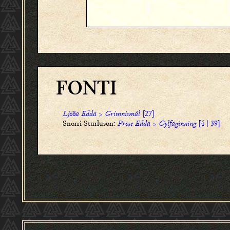
FONTI
Ljóða Edda
>
Grímnismál
[27]
Snorri Sturluson:
Prose Edda
>
Gylfaginning
[4 | 39]