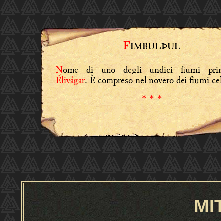
F
IMBULÞUL
ome di uno degli undici fiumi primo
N
Élivágar
. È compreso nel novero dei fiumi cel
* * *
MI