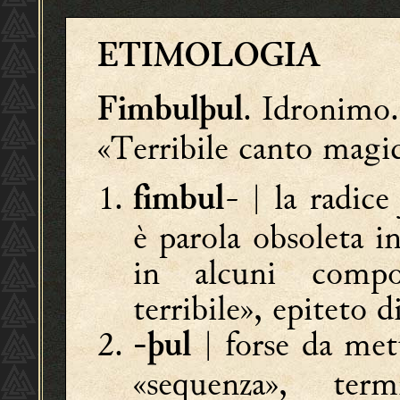
ETIMOLOGIA
. Idronimo.
Fimbulþul
«Terribile canto mag
- |
la radic
fimbul
è parola obsoleta i
in alcuni comp
terribile», epiteto d
|
forse da met
-þul
«sequenza», ter