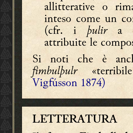
allitterative o r
inteso come un con
(cfr. i
þulir
a 
attribuite le compo
Si noti che è anc
fimbulþulr
«terribi
Vigfússon 1874)
LETTERATURA