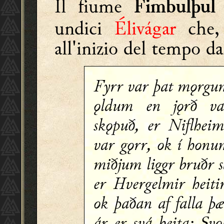
Il fiume
Fimbulþul
undici
Élivágar
che,
all'inizio del tempo d
Fyrr var þat mǫrgu
ǫldum en jǫrð va
skǫpuð, er Niflheim
var gǫrr, ok í honu
miðjum liggr bruðr 
er Hvergelmir heiti
ok þaðan af falla þ
ár er svá heita: Svǫ