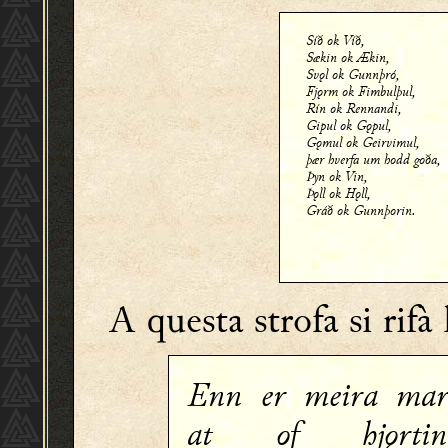
Síð ok Víð,
Sækin ok Ækin,
Svǫl ok Gunnþró,
Fjǫrm ok Fimbulþul,
Rín ok Rennandi,
Gipul ok Gǫpul,
Gǫmul ok Geirvimul,
þær hverfa um hodd goða,
Þyn ok Vin,
Þǫll ok Hǫll,
Gráð ok Gunnþorin.
A questa strofa si rifà
Enn er meira ma
at of hjǫrtin