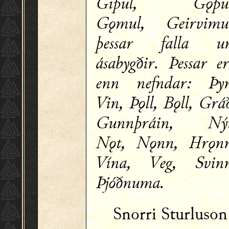
Gipul, Gǫpul
Gǫmul, Geirvimu
þessar falla u
ásabygðir. Þessar e
enn nefndar: Þy
Vin, Þǫll, Bǫll, Grá
Gunnþráin, Nýt
Nǫt, Nǫnn, Hrǫn
Vína, Veg, Svin
Þjóðnuma.
Snorri Sturluso