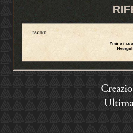
RIF
PAGINE
Ymir e i suo
Hverge
Creazi
Ultima