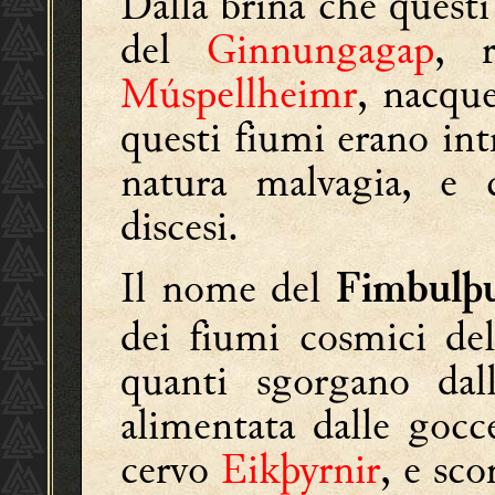
Dalla brina che questi
del
Ginnungagap
, r
Múspellheimr
, nacq
questi fiumi erano int
natura malvagia, e c
discesi.
Il nome del
Fimbulþ
dei fiumi cosmici d
quanti sgorgano da
alimentata dalle gocc
cervo
Eikþyrnir
, e sco