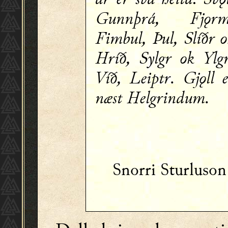
Gunnþrá, Fjǫrm
Fimbul, Þul, Slíðr 
Hríð, Sylgr ok Ylgr
Víð, Leiptr. Gjǫll 
næst Helgrindum.
Snorri Sturluso