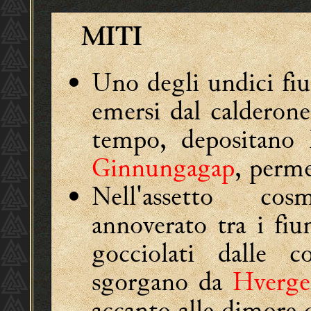
MITI
Uno degli undici fi
emersi dal calderon
tempo, depositano l
Ginnungagap
, perme
Nell'assetto cos
annoverato tra i fi
gocciolati dalle 
sgorgano da
Hverge
accanto alle dimore d