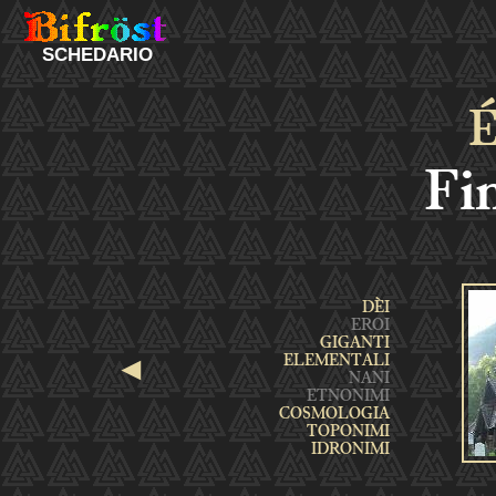
SCHEDARIO
É
Fi
◄