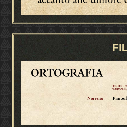
FI
ORTOGRAFIA
ORTOGRA
NORMALIZ
Fimbul
Norreno