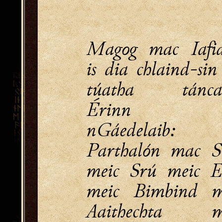
Magog mac Iafia
is dia chlaind-sin
túatha tánca
Érinn r
nGáedelaib: 
Parthalón mac S
meic Srú meic E
meic Bimbind m
Aaithechta m