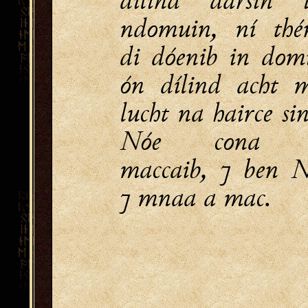
ndomuin, ní thé
di dóenib in dom
ón dílind acht 
lucht na hairce sin
Nóe cona t
maccaib, ⁊ ben N
⁊ mnaa a mac.