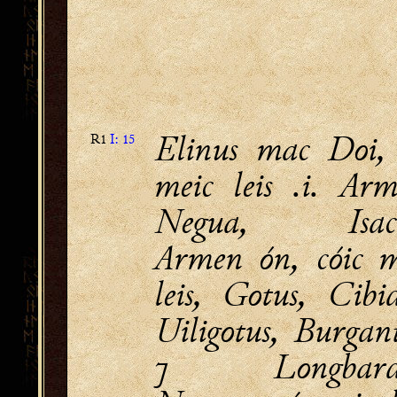
Elinus mac Doi, 
R1
I: 15
meic leis .i. Arm
Negua, Isaco
Armen ón, cóic m
leis, Gotus, Cibid
Uiligotus, Burgant
⁊ Longbardu