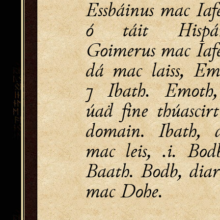
Essbáinus mac Iafe
ó táit Hispá
Goimerus mac Iafe
dá mac laiss, Em
⁊ Ibath. Emoth,
úaḋ fine thúascirt
domain. Ibath, 
mac leis, .i. Bod
Baath. Bodb, diar
mac Dohe.