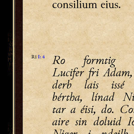
.
consilium eius
Ro formtig t
R1
I: 4
Lucifer fri Adam,
derb lais issé
bértha, línad N
tar a éisi, do. Co
aire sin doluid Io
Niger i ndeilb