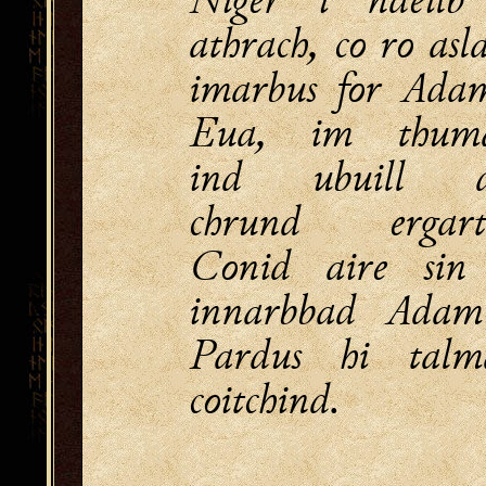
athrach, co ro asl
imarbus for Ada
Eua, im thuma
ind ubuill d
chrund ergart
Conid aire sin
innarbbad Ada
Pardus hi talm
coitchind.