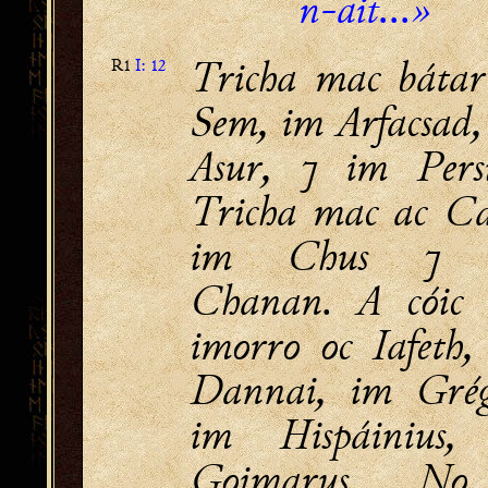
n-ait...»
Tricha mac bátar
R1
I: 12
Sem, im Arfacsad,
Asur, ⁊ im Persi
Tricha mac ac C
im Chus ⁊ 
Chanan. A cóic 
imorro oc Iafeth,
Dannai, im Grég
im Hispáinius,
Goimarus. No