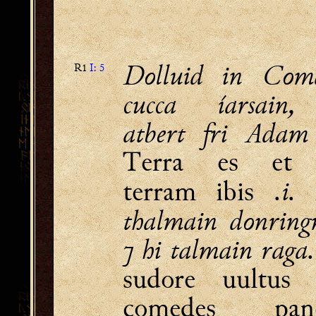
Dolluid in Com
R1
I: 5
cucca íarsain
atbert fri Adam 
Terra es et 
.i.
terram ibis
thalmain donring
⁊ hi talmain raga
sudore uultus 
comedes pan