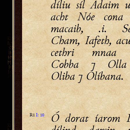
díliu síl Adaim ui
acht Nóe cona 
macaib, .i. S
Cham, Iafeth, acu
cethri mnaa 
Cobba ⁊ Olla
Oliba ⁊ Olíbana.
Ó dorat íarom 
R1
I: 10
dílind darsin u