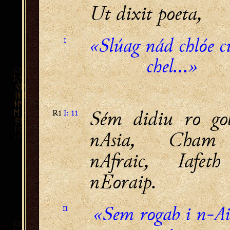
Ut dixit poeta,
«Slúag nád chlóe c
I
chel...»
Sém didiu ro go
R1
I: 11
nAsia, Cham
nAfraic, Iafet
nEoraip.
«Sem rogab i n-Ai
II