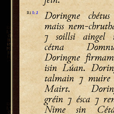
Doringne chétus
R1
I: 2
maiss nem-chrutha
⁊ soillsi aingel i
cétna Domnuc
Doringne firmam
isin Lúan. Dorin
talmain ⁊ muire 
Mairt. Dorin
gréin ⁊ ésca ⁊ re
Nime sin Cétá