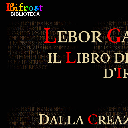
BIBLIOTECA
L
G
EBOR
L
IL
IBRO 
I
D'
D
C
ALLA
REA