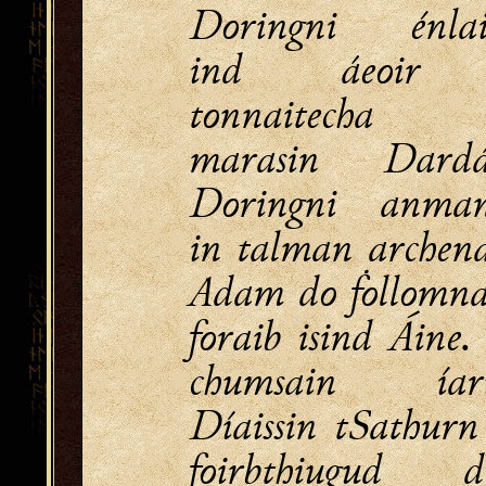
Doringni énlai
ind áeoir
tonnaitecha 
marasin Dardá
Doringni anma
in talman archena
Adam do ḟollomna
foraib isind Áine.
chumsain íar
Díaissin tSathurn
foirbthiugud d