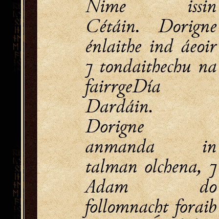
Nime issin
Cétáin. Dorigne
énlaithe ind áeoir
⁊ tondaithechu na
fairrgeDía
Dardáin.
Dorigne
anmanda in
talman olchena, ⁊
Adam do
follomnacht foraib