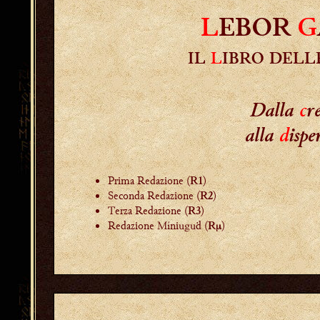
L
EBOR
G
IL
L
IBRO DEL
Dalla
c
r
alla
d
ispe
Prima Redazione (
)
R1
Seconda Redazione (
)
R2
Terza Redazione (
)
R3
Redazione Míniuguḋ (
)
Rμ