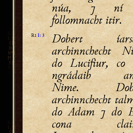
núa, ⁊ ní
ḟollomnacht itir.
Dobert íarsa
R1
I: 3
archinnchecht N
do Lucifiur, co 
ngrádaib ang
Nime. Dobe
archinnchecht tal
do Adam ⁊ do 
cona clain