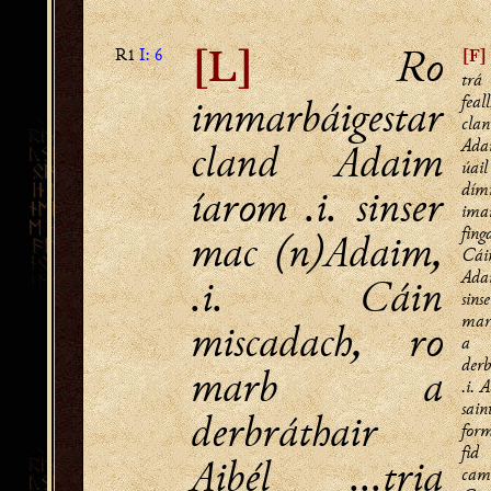
Ro
R1
I: 6
[F]
[L]
tr
immarbáigestar
feal
cla
Ada
cland Adaim
úa
dí
íarom .i. sinser
ima
fing
mac (n)Adaim,
Cái
Ada
.i. Cáin
sin
mar
miscadach, ro
a
derb
marb a
.i. 
sa
derbráthair
for
fid
Aibél ...tria
cama