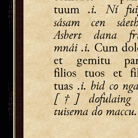
.i. Ní fui
tuum
sásam cen sáeth
Asbert dana fri
mnái .i.
Cum dol
et gemitu par
filios tuos et fil
.i. bid co nga
tuas
[†] doḟulaing 
tuisema do maccu.