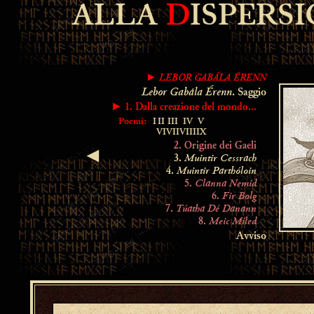
ALLA
D
ISPERS
LEBOR GABÁLA ÉRENN
►
Lebor Gabála Érenn
. Saggio
► 1. Dalla creazione del mondo...
Poemi:
I
II
III
IV
V
VI
VII
VIII
IX
2. Origine dei Gaeli
◄
Muintir Cessrach
3.
Muintir Parthóloin
4.
Clanna Nemid
5.
Fir Bolg
6.
Túatha Dé Danann
7.
Meic Míled
8.
Avviso