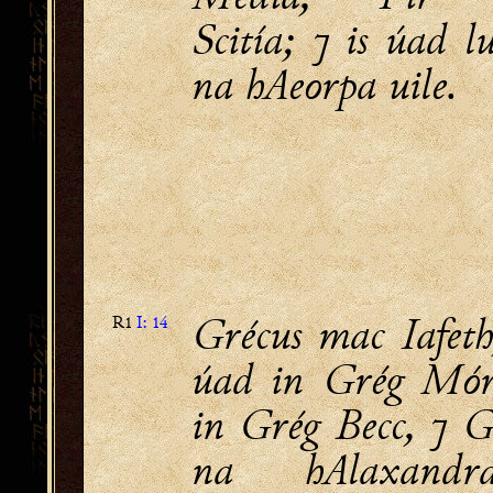
Scitía; ⁊ is úad l
na hAeorpa uile.
Grécus mac Iafeth,
R1
I: 14
úad in Grég Mór
in Grég Becc, ⁊ G
na hAlaxandra