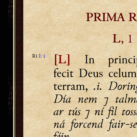
PRIMA R
, 1
L
In princi
R1
I: 1
[L]
fecit Deus celum
.i. Dorin
terram,
Día nem ⁊ talm
ar tús ⁊ ní fil tos
ná forcend fair-s
féin.