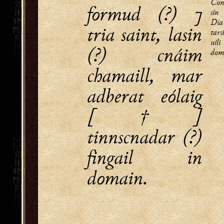
Con
formud (?) ⁊
sin
Día
tria saint, lasin
tar
uili
(?) cnáim
dom
chamaill, mar
adberat eólaig
[†]
tinnscnadar (?)
fingail in
domain.