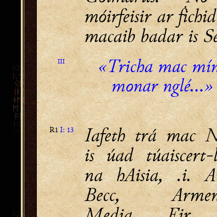
móirfeisir ar ḟichi
macaib badar is S
«Tricha mac mín
III
monar nglé...»
Iafeth trá mac N
R1
I: 13
is úad túaiscert-l
na hAisia, .i. Ai
Becc, Armeni
Media, Fir 