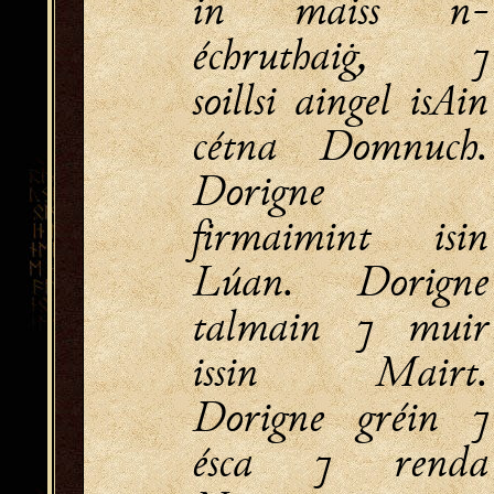
in maiss n-
échruthaiġ, ⁊
soillsi aingel isAin
cétna Domnuch.
Dorigne
firmaimint isin
Lúan. Dorigne
talmain ⁊ muir
issin Mairt.
Dorigne gréin ⁊
ésca ⁊ renda