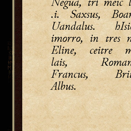
Negua, trí meic le
.i. Saxsus, Boar
Uandalus. hIsi
imorro, in tres 
Eline, ceitre m
lais, Romanu
Francus, Brit
Albus.