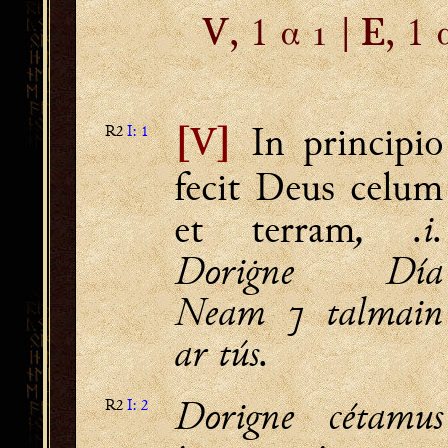
, 1 α  |
, 1 
V
E
In principio
R2
I: 1
[V]
fecit Deus celum
, .i.
et terram
Doriġne Día
Neam ⁊ talmain
ar tús.
Dorigne cétamus
R2
I: 2