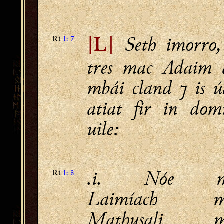
Seth imorro,
[
]
R1
I: 7
L
tres mac Adaim 
mbái cland ⁊ is ú
atiat fir in dom
uile:
.i. Nóe m
R1
I: 8
Laimíach me
Mathusali me