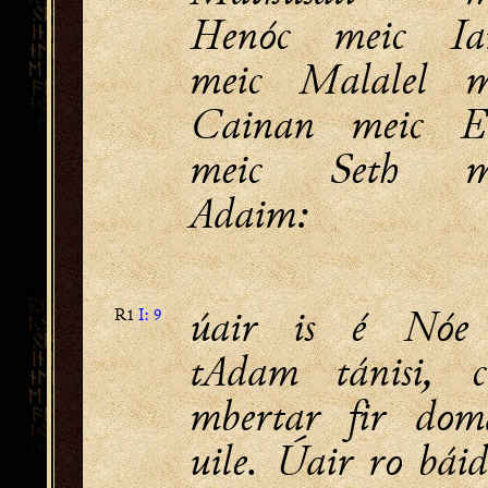
Henóc meic Ia
meic Malalel m
Cainan meic E
meic Seth me
Adaim:
úair is é Nóe
R1
I: 9
tAdam tánisi, c
mbertar fir dom
uile. Úair ro báid