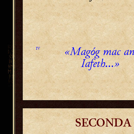
«Magóg mac a
IV
Iafeth...»
SECONDA 