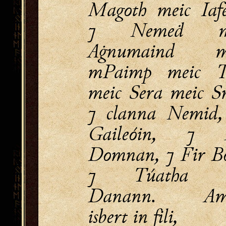
Magoth meic Iafe
⁊ Nemeḋ m
Aġnumaind me
mPaimp meic T
meic Sera meic Sr
⁊ clanna Nemid, 
Gaileóin, ⁊ 
Domnan, ⁊ Fir Bo
⁊ Túatha 
Danann. Ama
isbert in fili,