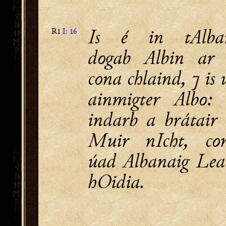
Is é in tAlba
R1
I: 16
dogab Albin ar 
cona chlaind, ⁊ is
ainmigter Albo: 
indarb a brátair 
Muir nIcht, co
úad Albanaig Lea
hOidia.