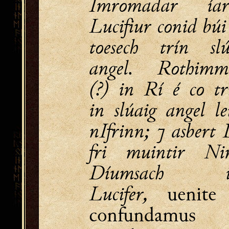
Imromadar ía
Lucifiur conid búi
toesech trín slú
angel. Rothimm
(?) in Rí é co tr
in slúaig angel le
nIfrinn; ⁊ asbert 
fri muintir Ni
Díumsach in
Lucifer,
uenite
confundamus