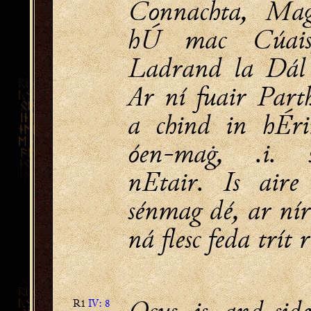
Connachta, Ma
hÚ mac Cúai
Ladrand la Dál 
Ar ní fuair Part
a chind in hÉri
óen-maġ, .i. 
nEtair. Is aire
sénmag dé, ar nír
ná flesc feda trít 
Ocus is and-sid
R1
IV: 8