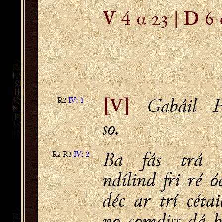
4 α  |
6 
V
D
Gabáil Pa
R2
IV: 1
[V]
so.
Ba fás trá 
R2 R3
IV: 2
ndílind fri ré 
déc ar trí céta
no comdiss dá b