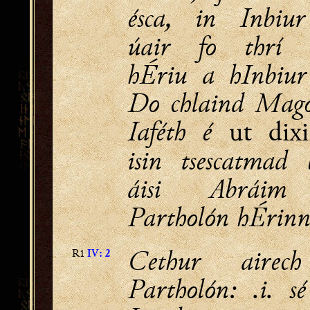
ésca, in Inbiur
úair fo thrí 
hÉriu a hInbiur
Do chlaind Mago
Iaféth é
ut dix
isin tsescatmad 
áisi Abráim
Partholón hÉrinn
Cethur airech
R1
IV: 2
Partholón: .i. sé