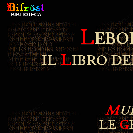
BIBLIOTECA
L
EB
L
IL
IBRO D
M
U
LE
G