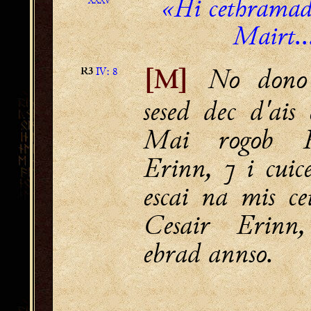
«Hi cethramad
XXXV
Mairt..
No dono 
IV: 8
R3
[M]
sesed dec d'ais
Mai rogob Pa
Erinn, ⁊ i cuic
escai na mis ce
Cesair Erinn
ebrad annso.