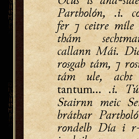
Partholón, .i. c
fer ⁊ ceitre míle
thám sechtm
callann Mái. Di
rosgab tám, ⁊ ro
tám ule, acht 
... .i. 
tantum
Stairnn meic Se
bráthar Partholó
rondelb Día i r-