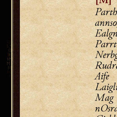
[M]
Parth
ann
Ealg
Parrt
Nerb
Rud
Ai
Laigl
Mag
nOs