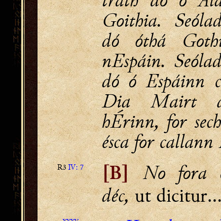
Goithia. Seóla
dó óthá Goth
nEspáin. Seólad
dó ó Espáinn c
Dia Mairt d
hÉrinn, for sec
ésca for callann
No fora c
R3
IV: 7
[B]
déc,
ut dicitur..