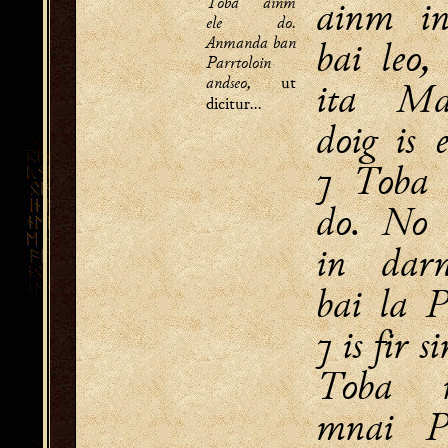
Toḃa ainm
ainm i
ele do.
Anmanda ban
bai leo,
Parrtoloin
andseo,
ut
ita Ma
...
dicitur
doig is e
⁊ Toba 
do. No 
in dar
bai la P
⁊ is fir s
Toba r
mnai Pa