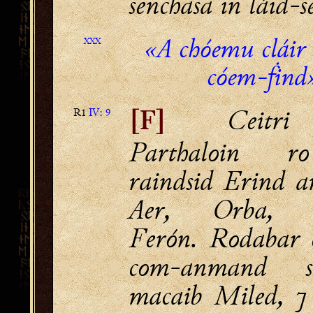
senchasa in láid-se 
«A chóemu cláir
XXX
cóem-ḟind
Ceitri 
R1
IV: 9
[F]
Parthaloin r
raindsid Erind ar
Aer, Orba, F
Ferón. Rodabar 
com-anmand 
macaib Miled, ⁊