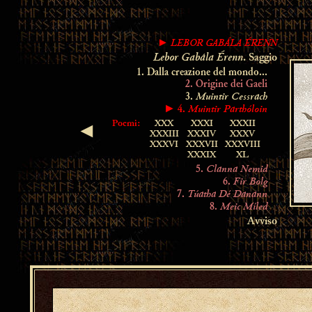
LEBOR GABÁLA ÉRENN
►
Lebor Gabála Érenn
. Saggio
1. Dalla creazione del mondo...
2. Origine dei Gaeli
Muintir Cessrach
3.
Muintir Parthóloin
► 4.
Poemi:
XXX
XXXI
XXXII
◄
XXXIII
XXXIV
XXXV
XXXVI
XXXVII
XXXVIII
XXXIX
XL
Clanna Nemid
5.
Fir Bolg
6.
Túatha Dé Danann
7.
Meic Míled
8.
Avviso