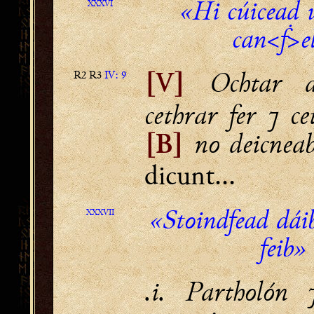
«Hi cúicead 
XXXVI
can<ḟ>el
Ochtar a 
R2 R3
IV: 9
[V]
cethrar fer ⁊ c
no deicnea
[B]
dicunt...
«Stoindfead dáib
XXXVII
feib»
.i. Partholón 