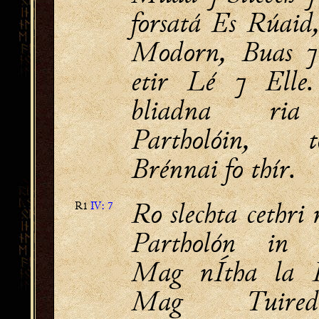
forsatá Es Rúaid
Modorn, Buas 
etir Lé ⁊ Elle.
bliadna ria
Partholóin, t
Brénnai fo thír.
Ro slechta cethri
R1
IV: 7
Partholón in 
Mag nÍtha la L
Mag Tuir