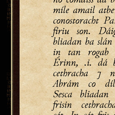
míle amail atbe
conostoracht Pa
fíriu son. Dái
bliadan ba slá
in tan rogab 
Érinn, .i. dá 
cethracha ⁊ 
Abrám co díl
Sesca bliada
frisin cethrach
cét. In cét fris