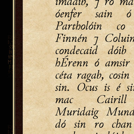
imdaib, ⁊ ro ma
óenḟer sain ó
Partholóin co
Finnén ⁊ Coluim
condecaid dóib
hÉrenn ó amsir 
céta ragab, cosin
sin. Ocus is é 
mac Cairill
Muridaig Munde
dó sin ro chan