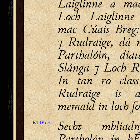
Laiglinne a mac
Loch Laiglinn
mac Cúais Breg:
⁊ Rudraige, dá 
Parthalóin, dia
Slánga ⁊ Loch R
In tan ro class
Rudraige is 
memaid in loch fo
Secht mblia
R1
IV: 3
Partholón in hÉ