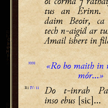
ol corma ⁊ rathai
tus an Erinn.
daim Beoir, ca
tech n-aigiḋ ar t
Amail isbert in fil
«Ro bo maith in 
XXXI
mór...»
Do t-inrab Par
R1
IV: 11
inso ebus
...
[sic]