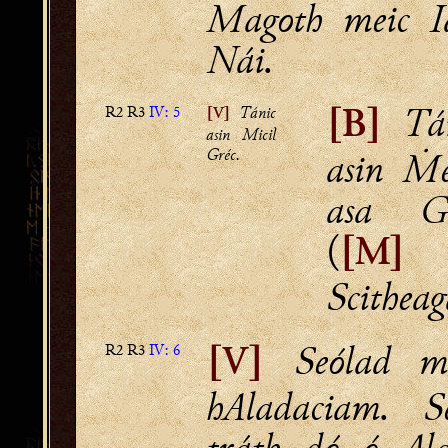
Magoth meic Ia
Nái.
Tán
R2 R3
IV: 5
Tánic
[V]
[B]
asin Micil
Gréc.
asin Ṁei
asa G
(
[
Scithea
Seólad mí
R2 R3
IV: 6
[V]
hAladaciam. S
tráth dó ó Ala