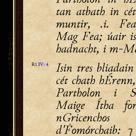
tan atbath in cét
muntir, .i. Fea
Mag Fea; úair i
hadnacht, i m-Ma
Isin tres bliadain
R1
IV: 4
cét chath hÉrenn,
Partholon i S
Maige Ítha fo
nGricenchos
d'Ḟomórchaib: ⁊