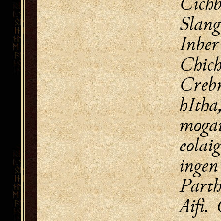
Cich
Slan
Inber
Chic
Cre
hIth
mogai
eola
in
Parth
Aifi.