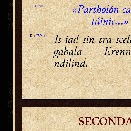
«Partholón ca
XXXII
táinic...»
Is iad sin tra sce
R1
IV: 12
gabala Eren
ndilind.
SECONDA