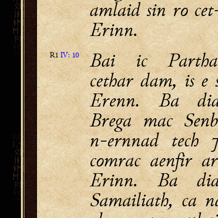
amlaid sin ro cet
Erinn.
Bai ic Partha
R1
IV: 10
cethar dam, is e 
Erenn. Ba di
Brega mac Senb
n-ernnad tech ⁊
comrac aenfir a
Erinn. Ba di
Samailiath, ca 