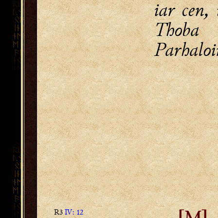
iar cen,
Thob
Parhaloi
R3
IV: 12