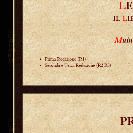
L
IL
L
I
M
uin
Prima Redazione (
)
R1
Seconda e Terza Redazione (
)
R2 R3
P