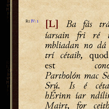
Ba fás trá
R1
IV: 1
[L]
íarsain fri ré 
mbliadan no dá 
trí cétaib,
quod
conosto
est
Partholón mac S
Srú. Is é cét
hÉrinn íar ndíl
Mairt, for ceit