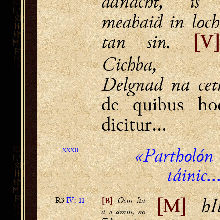
aḋnacht, is
meaḃaiḋ in loch
tan sin.
[V
Cichba, C
Delgnad na cet
de quibus ho
dicitur...
«Partholón 
XXXII
táinic..
hIt
R3
IV: 11
Ocus Ita
[B]
[M]
a n-amus, no