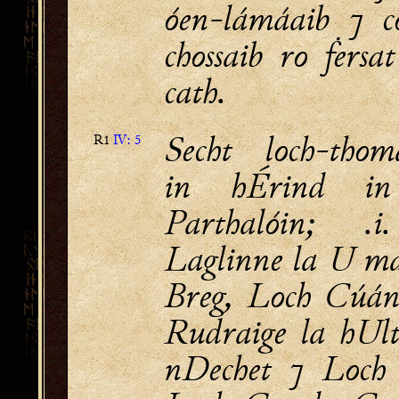
óen-lámáaib ⁊ c
chossaib ro ḟersat
cath.
Secht loch-tho
R1
IV: 5
in hÉrind in
Parthalóin; .
Laglinne la U m
Breg, Loch Cúán
Rudraige la hUl
nDechet ⁊ Loch