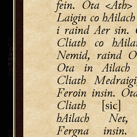
fein. Ota <Ath>
Laigin co hAilach
i raind Aer sin.
Cliath co hAil
Nemid, raind Or
Ota in Ailach
Cliath Medraigi
Feroin insin. Ot
Cliath
s
[sic]
hAilach Net,
Fergna insin.