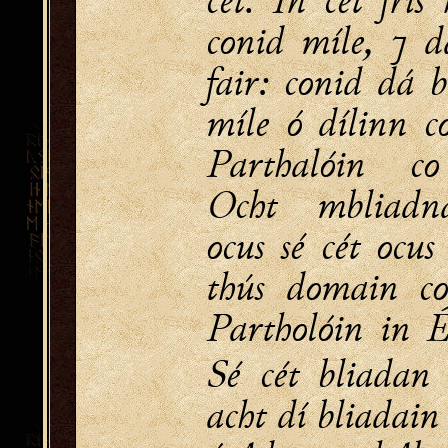
conid míle, ⁊ d
fair: conid dá 
míle ó dílinn c
Parthalóin c
Ocht mbliadn
ocus sé cét ocu
thús domain co
Partholóin in 
Sé cét bliadan
acht dí bliadain