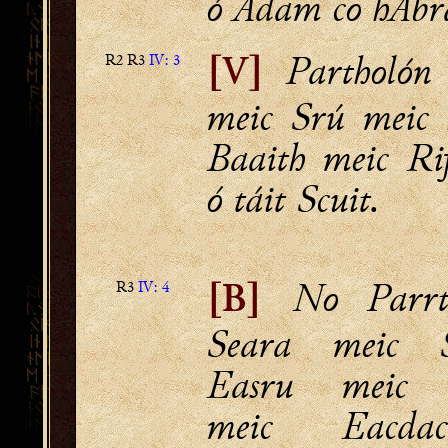
ó Adam co hAb
Partholón
R2 R3
IV: 3
[V]
meic Srú meic 
Baaith meic Rif
ó táit Scuit.
No Parrt
R3
IV: 4
[B]
Seara meic 
Easru meic 
meic Eacda