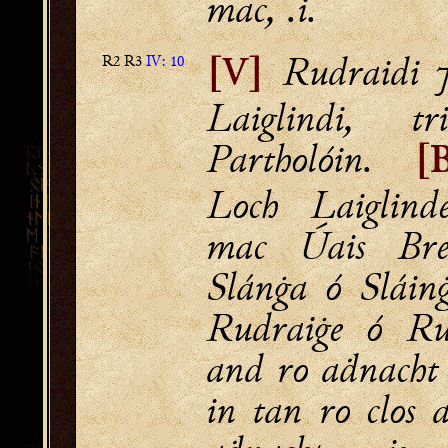
mac, .i.
Rudraidi ⁊
R2 R3
IV: 10
[V]
Laiglindi, t
Partholóin.
[
Loch Laiglin
mac Úais Bre
Slánġa ó Sláin
Rudraiġe ó Rud
and ro aḋnacht
in tan ro clos 