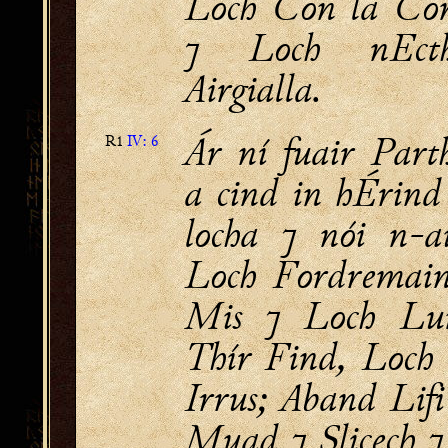
Loch Con la Con
⁊ Loch nEct
Airgialla.
Ár ní fuair Part
R1
IV: 6
a cind in hÉrind 
locha ⁊ nói n-ai
Loch Fordremain
Mis ⁊ Loch Lu
Thír Find, Loch
Irrus; Aband Lifi
Muad ⁊ Slicech 